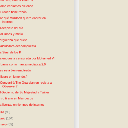
omo veníamos diciendo…
urdoch tiene razón
or qué Murdoch quiere cobrar en
internet
l despiste del día
olumnas y mi tío
ergüenza que duele
alculadora descompuesta
a Stasi de los K
a encuesta censurada por Mohamed VI
bama como marca mediática 2.0
es está bien empleado
ilagro en lemonde.fr
Convertirá The Guardian en revista al
Observer?
l Gobierno de Su Majestad y Twitter
tro tirano en Marruecos
a libertad en tiempos de internet
julio
(99)
junio
(104)
mayo
(85)