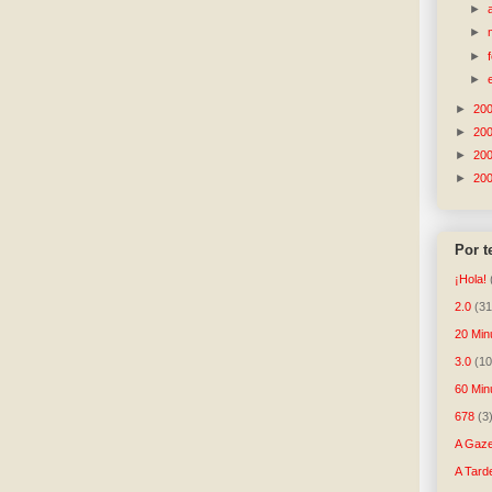
►
►
►
►
►
20
►
20
►
20
►
20
Por 
¡Hola!
2.0
(31
20 Min
3.0
(10
60 Min
678
(3
A Gaze
A Tard