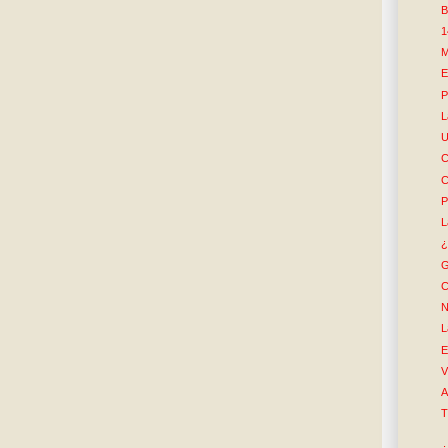
B
1
M
E
P
L
U
C
C
P
L
¿
G
C
N
L
E
V
A
T
¿