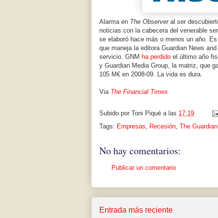
Alarma en
The Observer
al ser descubier
noticias con la cabecera del venerable s
se elaboró hace más o menos un año. Es u
que maneja la editora Guardian News and 
servicio. GNM
ha perdido
el último año fis
y Guardian Media Group, la matriz, que g
105 M€ en 2008-09. La vida es dura.
Via
The Financial Times
Subido por
Toni Piqué
a las
17:19
Tags:
Empresas
,
Recesión
,
The Guardian
No hay comentarios:
Publicar un comentario
Entrada más reciente