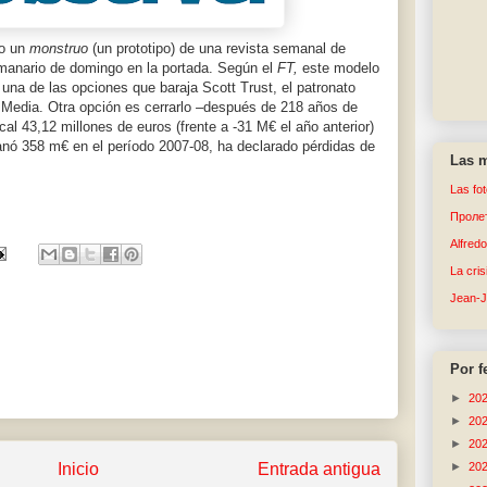
to un
monstruo
(un prototipo) de una revista semanal de
emanario de domingo en la portada. Según el
FT,
este modelo
na de las opciones que baraja Scott Trust, el patronato
Media. Otra opción es cerrarlo –después de 218 años de
cal 43,12 millones de euros (frente a -31 M€ el año anterior)
anó 358 m€ en el período 2007-08, ha declarado pérdidas de
Las m
Las fo
Пролет
Alfred
La cri
Jean-
Por f
►
20
►
20
►
20
Inicio
Entrada antigua
►
20