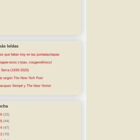
ás leídas
tos que faltan hoy en las portadas/tapas
арии всех стран, соединяйтесь!
o Serra (1939-2020)
sis según
The New York Post
Jacques Sempé y
The New Yorker
echa
26
(23)
25
(44)
24
(47)
23
(70)