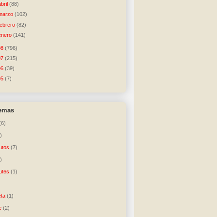
abril
(88)
marzo
(102)
febrero
(82)
enero
(141)
08
(796)
07
(215)
06
(39)
05
(7)
temas
(6)
)
utos
(7)
)
utes
(1)
)
ta
(1)
e
(2)