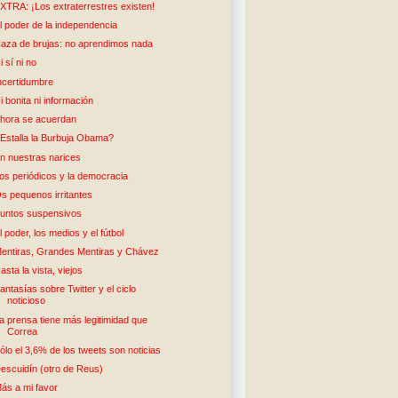
XTRA: ¡Los extraterrestres existen!
l poder de la independencia
aza de brujas: no aprendimos nada
i sí ni no
ncertidumbre
i bonita ni información
hora se acuerdan
Estalla la Burbuja Obama?
n nuestras narices
os periódicos y la democracia
s pequenos irritantes
untos suspensivos
l poder, los medios y el fútbol
entiras, Grandes Mentiras y Chávez
asta la vista, viejos
antasías sobre Twitter y el ciclo
noticioso
a prensa tiene más legitimidad que
Correa
ólo el 3,6% de los tweets son noticias
escuidín (otro de Reus)
ás a mi favor