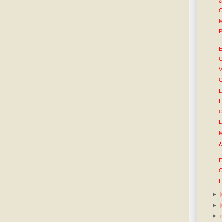
C
M
P
E
C
V
C
L
L
O
L
M
¿
E
O
L
►
►
►