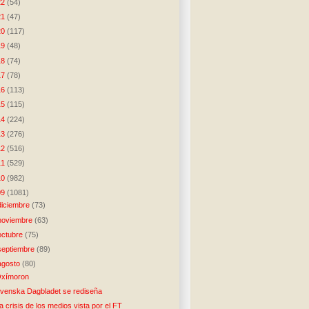
22
(54)
21
(47)
20
(117)
19
(48)
18
(74)
17
(78)
16
(113)
15
(115)
14
(224)
13
(276)
12
(516)
11
(529)
10
(982)
09
(1081)
diciembre
(73)
noviembre
(63)
octubre
(75)
septiembre
(89)
agosto
(80)
xímoron
venska Dagbladet se rediseña
a crisis de los medios vista por el FT