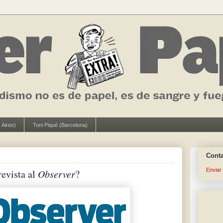
 Aires)
Toni Piqué (Barcelona)
Cont
Enviar
revista al
Observer
?