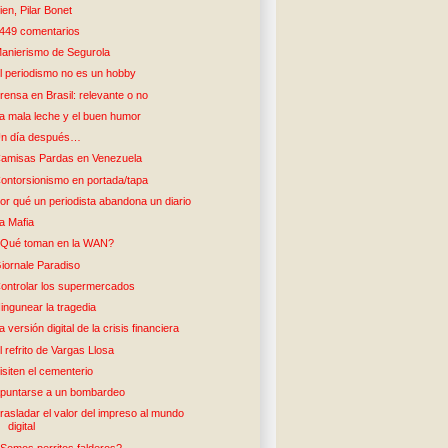
ien, Pilar Bonet
449 comentarios
anierismo de Segurola
l periodismo no es un hobby
rensa en Brasil: relevante o no
a mala leche y el buen humor
n día después…
amisas Pardas en Venezuela
ontorsionismo en portada/tapa
or qué un periodista abandona un diario
a Mafia
Qué toman en la WAN?
iornale Paradiso
ontrolar los supermercados
ingunear la tragedia
a versión digital de la crisis financiera
l refrito de Vargas Llosa
isiten el cementerio
puntarse a un bombardeo
rasladar el valor del impreso al mundo
digital
Somos perritos falderos?