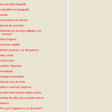
he new New Republic
o penúltimo en tipografía
azado
os lectores son héroes
ibertad de extorsión
Salvarán los lectores digitales a la
prensa?
Volvé Frigerio!
resencia maldita
ichael Jackson, rey del quiosco
atas cortas
l Gran Jack
espiste. Supongo
rensafobia
aradigma periodista
isimula cara de mula
witter lo usan los mayores
scriben bien porque saben mucho
anking de sitios por usuarios únicos
atinazo
Por qué Craigslist es un desorden?