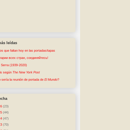
ás leídas
tos que faltan hoy en las portadas/tapas
арии всех стран, соединяйтесь!
o Serra (1939-2020)
sis según
The New York Post
sería la reunión de portada de
El Mundo
?
echa
26
(23)
25
(44)
24
(47)
23
(70)