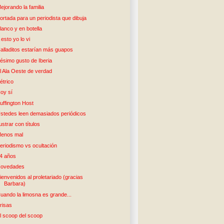
ejorando la familia
ortada para un periodista que dibuja
lanco y en botella
 esto yo lo vi
alladitos estarían más guapos
ésimo gusto de Iberia
l Ala Oeste de verdad
étrico
oy sí
uffington Host
stedes leen demasiados periódicos
lustrar con títulos
enos mal
eriodismo vs ocultación
4 años
ovedades
ienvenidos al proletariado (gracias
Barbara)
uando la limosna es grande...
risas
l scoop del scoop