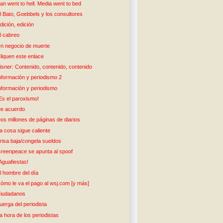
ran went to hell. Media went to bed
l Bato, Goebbels y los consultores
dición, edición
l cabreo
n negocio de muerte
liquen este enlace
isner: Contenido, contenido, contenido
nformación y periodismo 2
nformación y periodismo
Es el paroxismo!
e acuerdo
os millones de páginas de diarios
a cosa sigue caliente
risa baja/congela sueldos
reenpeace se apunta al spoof
Aguafiestas!
l hombre del día
ómo le va el pago al wsj.com [y más]
iudadanos
uerga del periodista
a hora de los periodistas