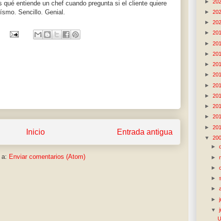
►
20
s qué entiende un chef cuando pregunta si el cliente quiere
ísmo. Sencillo. Genial.
►
20
►
20
►
20
►
20
►
20
►
20
►
20
►
20
►
20
►
20
►
20
►
20
Inicio
Entrada antigua
▼
20
►
 a:
Enviar comentarios (Atom)
►
►
►
►
►
▼
U