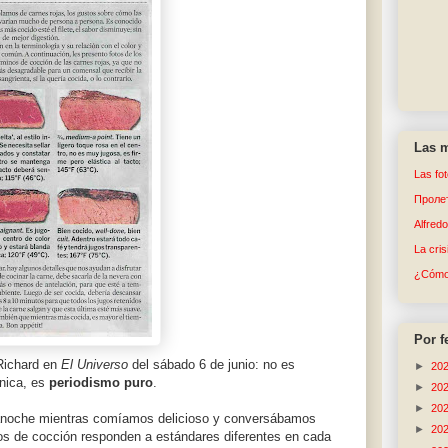
Las m
Las fo
Пролет
Alfred
La cri
¿Cómo 
Por f
Richard en
El Universo
del sábado 6 de junio: no es
►
20
rónica, es
periodismo puro
.
►
20
►
20
 anoche mientras comíamos delicioso y conversábamos
►
20
os de cocción responden a estándares diferentes en cada