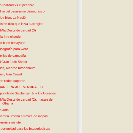
a realidad vs el pesebre
l fin del cesarismo democrático
uy bien, La Nación
inton dice que lo va a arreglar
l Ala Oeste de verdad (3)
larín y el poder
n buen desayuno
ipografía para webs
erlas de campaña
l Gran Jack Shafer
ien, Ricardo Kirschbaum
ien, Alan Cowell
as redes separan
AN-IFRA-ADEPA-ADIRA-ETC
pístola de Sulzberger Jr a los Corintios
l Ala Oeste de verdad (2): masaje de
Obama
a Jefa
istoria urbana a través de mapas
ernière minute
portunidad para los fotoperiodistas