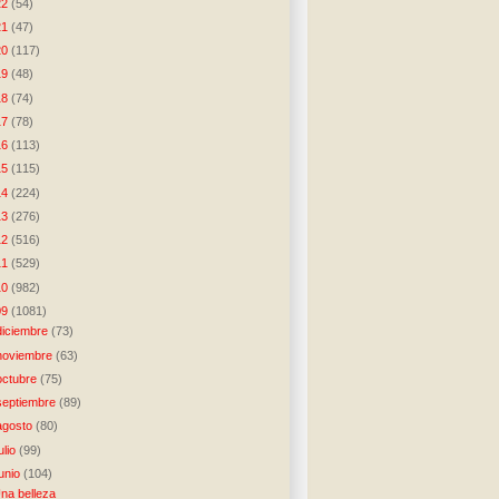
22
(54)
21
(47)
20
(117)
19
(48)
18
(74)
17
(78)
16
(113)
15
(115)
14
(224)
13
(276)
12
(516)
11
(529)
10
(982)
09
(1081)
diciembre
(73)
noviembre
(63)
octubre
(75)
septiembre
(89)
agosto
(80)
julio
(99)
junio
(104)
na belleza