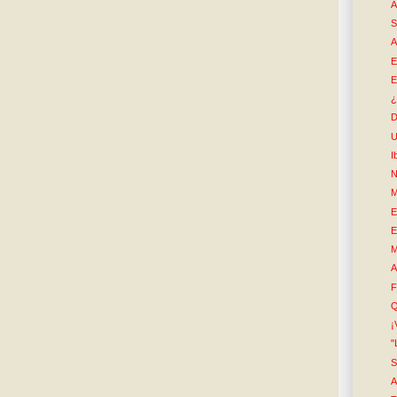
A
S
A
E
E
¿
D
U
I
N
M
E
E
M
A
F
Q
¡
"
S
A