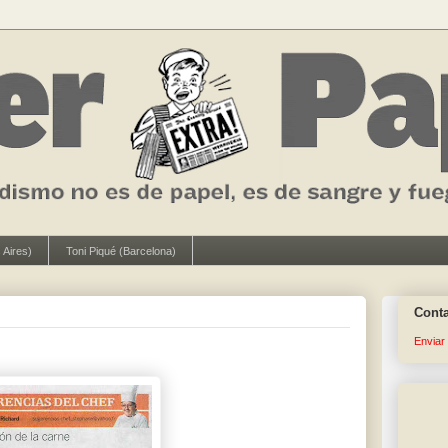
 Aires)
Toni Piqué (Barcelona)
Cont
Enviar