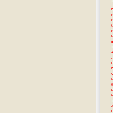
T
E
P
E
L
P
N
E
T
A
¿
E
E
U
N
B
D
M
T
A
U