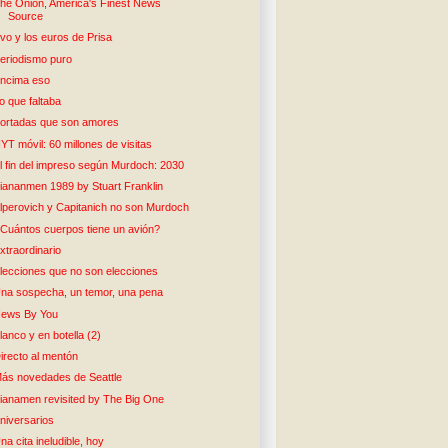
he Onion, America's Finest News
Source
vo y los euros de Prisa
eriodismo puro
ncima eso
o que faltaba
ortadas que son amores
YT móvil: 60 millones de visitas
l fin del impreso según Murdoch: 2030
iananmen 1989 by Stuart Franklin
lperovich y Capitanich no son Murdoch
Cuántos cuerpos tiene un avión?
xtraordinario
lecciones que no son elecciones
na sospecha, un temor, una pena
ews By You
lanco y en botella (2)
irecto al mentón
ás novedades de Seattle
ianamen revisited by The Big One
niversarios
na cita ineludible, hoy