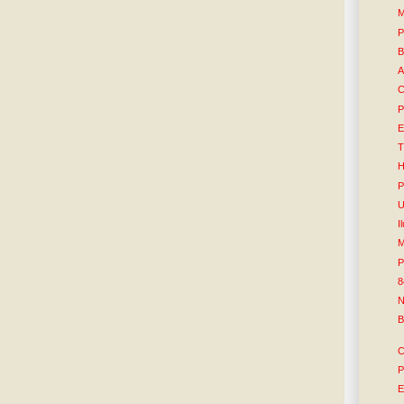
M
P
B
A
C
P
E
T
H
P
U
I
M
P
8
N
B
C
P
E