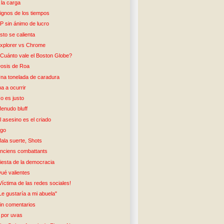
 la carga
ignos de los tiempos
P sin ánimo de lucro
sto se calienta
xplorer vs Chrome
Cuánto vale el Boston Globe?
osis de Roa
na tonelada de caradura
ba a ocurrir
o es justo
enudo bluff
l asesino es el criado
go
ala suerte, Shots
nciens combattants
iesta de la democracia
ué valientes
Víctima de las redes sociales!
Le gustaría a mi abuela"
in comentarios
 por uvas