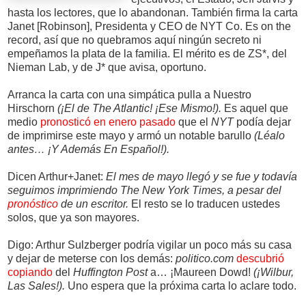
hasta los lectores, que lo abandonan. También firma la carta
Janet [Robinson], Presidenta y CEO de NYT Co. Es on the
record, así que no quebramos aquí ningún secreto ni
empeñamos la plata de la familia. El mérito es de ZS*, del
Nieman Lab, y de J* que avisa, oportuno.
Arranca la carta con una simpática pulla a Nuestro
Hirschorn
(¡El de The Atlantic! ¡Ese Mismo!).
Es aquel que
medio
pronosticó en enero pasado
que el
NYT
podía dejar
de imprimirse este mayo y armó un notable barullo
(Léalo
antes… ¡Y Además En Español!).
Dicen Arthur+Janet:
El mes de mayo llegó y se fue y todavía
seguimos imprimiendo The New York Times, a pesar del
pronóstico
de un escritor.
El resto se lo traducen ustedes
solos, que ya son mayores.
Digo: Arthur Sulzberger podría vigilar un poco más su casa
y dejar de meterse con los demás:
politico.com
descubrió
copiando
del
Huffington Post
a… ¡Maureen Dowd!
(¡Wilbur,
Las Sales!).
Uno espera que la próxima carta lo aclare todo.