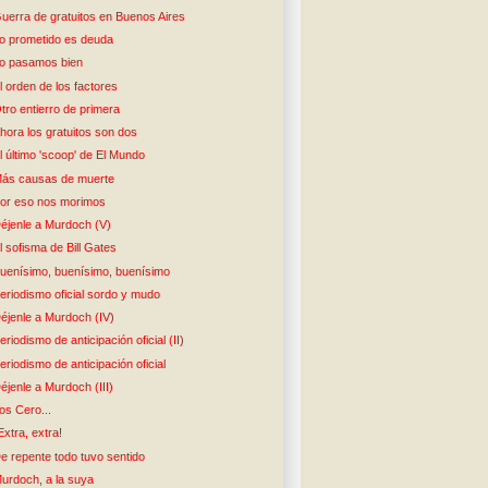
uerra de gratuitos en Buenos Aires
o prometido es deuda
o pasamos bien
l orden de los factores
tro entierro de primera
hora los gratuitos son dos
l último 'scoop' de El Mundo
ás causas de muerte
or eso nos morimos
éjenle a Murdoch (V)
l sofisma de Bill Gates
uenísimo, buenísimo, buenísimo
eriodismo oficial sordo y mudo
éjenle a Murdoch (IV)
eriodismo de anticipación oficial (II)
eriodismo de anticipación oficial
éjenle a Murdoch (III)
os Cero...
Extra, extra!
e repente todo tuvo sentido
urdoch, a la suya