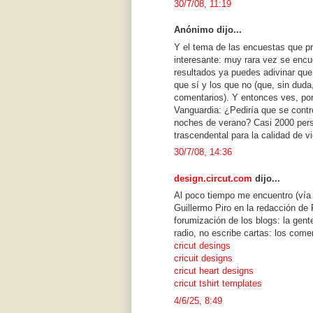
30/7/08, 11:19
Anónimo dijo...
Y el tema de las encuestas que p
interesante: muy rara vez se encu
resultados ya puedes adivinar que
que sí y los que no (que, sin dud
comentarios). Y entonces ves, por
Vanguardia: ¿Pediría que se contr
noches de verano? Casi 2000 per
trascendental para la calidad de v
30/7/08, 14:36
design.circut.com
dijo...
Al poco tiempo me encuentro (vía 
Guillermo Piro en la redacción de 
forumización de los blogs: la gent
radio, no escribe cartas: los come
cricut desings
cricuit designs
cricut heart designs
cricut tshirt templates
4/6/25, 8:49