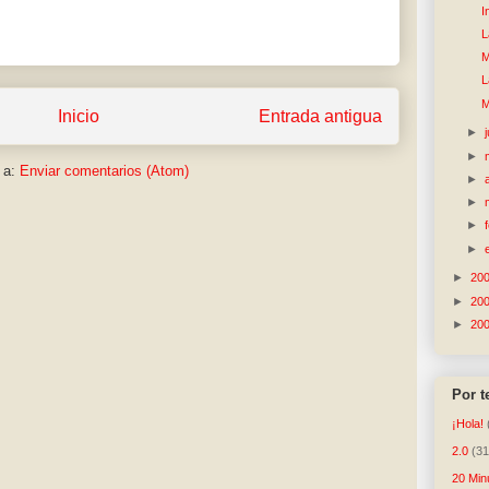
I
L
M
L
M
Inicio
Entrada antigua
►
►
 a:
Enviar comentarios (Atom)
►
►
►
►
►
20
►
20
►
20
Por 
¡Hola!
2.0
(31
20 Min