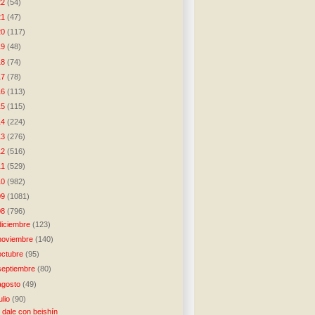
22
(54)
21
(47)
20
(117)
19
(48)
18
(74)
17
(78)
16
(113)
15
(115)
14
(224)
13
(276)
12
(516)
11
(529)
10
(982)
09
(1081)
08
(796)
diciembre
(123)
noviembre
(140)
octubre
(95)
septiembre
(80)
agosto
(49)
julio
(90)
 dale con beishín