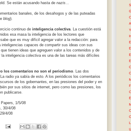
eld. Se están acusando hasta de
nazis
...
S
G
omentarios banales, de los desahogos y de las puteadas
C
te
blog
).
A
ercicio continuo de
inteligencia colectiva
. La cuestión está
Y
idos esa masa la inteligencia de los lectores que
I
 sabe que es muy difícil agregar valor a la redacción: para
E
a inteligencias capaces de compartir sus ideas con sus
E
 que tienen ideas que agreguen valor a los contenidos y de
E
a inteligencia colectiva es una de las tareas más difíciles
E
C
ro los comentarios no son el periodismo
. Las dos
C
 La radio ya sabía de esto. A los periódicos los comentarios
M
scursos de los gobernantes, en las presiones del poder y en
F
bién por sus sitios de internet, pero como las presiones, los
C
n publicarse.
E
 Papers, 1/5/08
M
, 30/4/08
C
 29/4/08
O
L
U