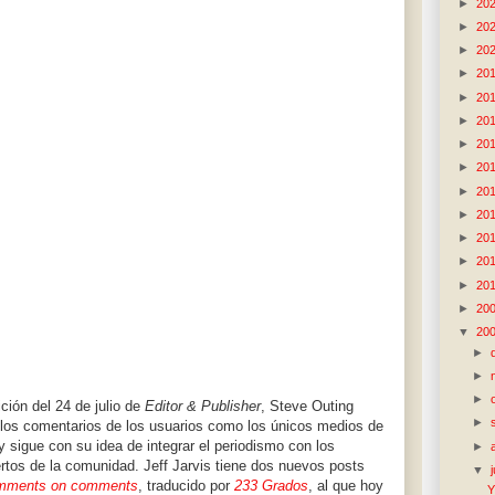
►
20
►
20
►
20
►
20
►
20
►
20
►
20
►
20
►
20
►
20
►
20
►
20
►
20
►
20
▼
20
►
►
►
ción del 24 de julio de
Editor & Publisher
, Steve Outing
►
 los comentarios de los usuarios como los únicos medios de
 y sigue con su idea de integrar el periodismo con los
►
rtos de la comunidad. Jeff Jarvis tiene dos nuevos posts
▼
mments on comments
, traducido por
233 Grados
, al que hoy
Y