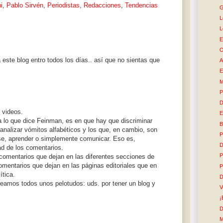
i
,
Pablo Sirvén
,
Periodistas
,
Redacciones
,
Tendencias
G
L
L
E
O
este blog entro todos los días.. así que no sientas que
A
E
M
P
D
 videos.
E
a lo que dice Feinman, es en que hay que discriminar
B
analizar vómitos alfabéticos y los que, en cambio, son
P
rse, aprender o simplemente comunicar. Eso es,
D
dad de los comentarios.
P
 comentarios que dejan en las diferentes secciones de
omentarios que dejan en las páginas editoriales que en
P
ítica.
D
eamos todos unos pelotudos: uds. por tener un blog y
V
¡
D
M