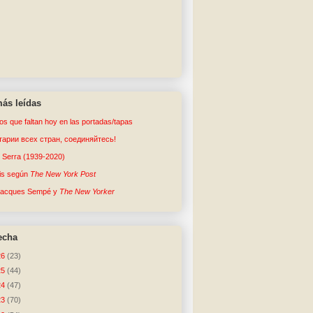
ás leídas
tos que faltan hoy en las portadas/tapas
арии всех стран, соединяйтесь!
o Serra (1939-2020)
sis según
The New York Post
Jacques Sempé y
The New Yorker
echa
26
(23)
25
(44)
24
(47)
23
(70)