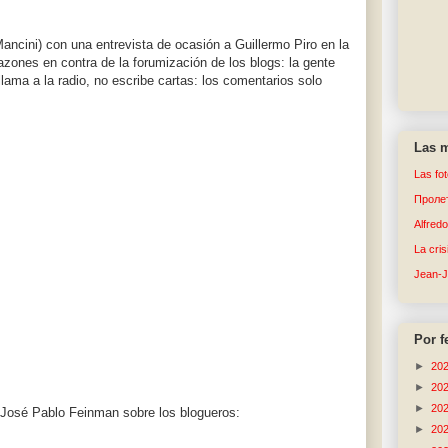
ncini) con una entrevista de ocasión a Guillermo Piro en la
 razones en contra de la forumización de los blogs: la gente
lama a la radio, no escribe cartas: los comentarios solo
Las m
Las fo
Пролет
Alfred
La cri
Jean-
Por f
►
20
►
20
►
20
 José Pablo Feinman sobre los blogueros:
►
20