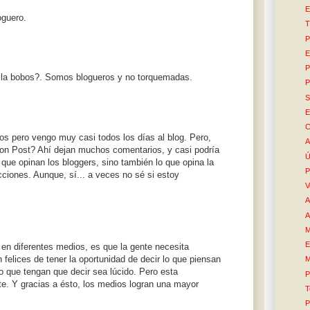
E
loguero.
T
P
E
P
lla bobos?. Somos blogueros y no torquemadas.
P
S
E
C
s pero vengo muy casi todos los días al blog. Pero,
A
ton Post? Ahí dejan muchos comentarios, y casi podría
Ú
o que opinan los bloggers, sino también lo que opina la
P
iones. Aunque, sí... a veces no sé si estoy
V
A
A
M
E
 en diferentes medios, es que la gente necesita
felices de tener la oportunidad de decir lo que piensan
M
lo que tengan que decir sea lúcido. Pero esta
P
nte. Y gracias a ésto, los medios logran una mayor
T
P