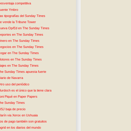
esventaja competitiva
uente Ymbro
as tipografías del Sunday Times
e vende la Tribune Tower
ueva Op/Ed en The Sunday Times
eportes en The Sunday Times
inero en The Sunday Times
egocios en The Sunday Times
ogar en The Sunday Times
otores en The Sunday Times
iajes en The Sunday Times
he Sunday Times apuesta fuerte
iario de Navarra
tro uso del periódico
urdoch es el único que la tiene clara
oni Piqué en Paper Papers
he Sunday Times
SJ baja de precio
larín via Xerox en Ushuaia
os de pago también son gratuitos
ngrid en los diarios del mundo