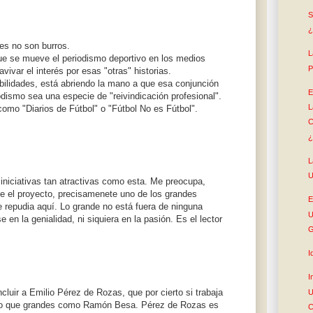
S
¿
res no son burros.
L
ue se mueve el periodismo deportivo en los medios
P
vivar el interés por esas "otras" historias.
ibilidades, está abriendo la mano a que esa conjunción
E
iodismo sea una especie de "reivindicación profesional".
L
como "Diarios de Fútbol" o "Fútbol No es Fútbol".
C
¿
L
U
niciativas tan atractivas como esta. Me preocupa,
e el proyecto, precisamenete uno de los grandes
E
 repudia aquí. Lo grande no está fuera de ninguna
U
e en la genialidad, ni siquiera en la pasión. Es el lector
G
I
I
ncluir a Emilio Pérez de Rozas, que por cierto si trabaja
U
upo que grandes como Ramón Besa. Pérez de Rozas es
C