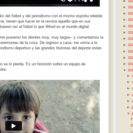
►
20
►
20
►
20
aks
del fútbol y del periodismo con el mismo espíritu rebelde
►
20
er, tienen que hacer en la revista aquello que en sus
►
20
Quieren ser al fútbol lo que
Wired
es al mundo digital.
►
20
se me pusieron los dientes muy, muy largos– y comentamos la
►
20
eremonias de la cosa. De regreso a casa, me venía a la
►
20
iodismo deportivo y las grandes historias del deporte están
►
20
►
20
o se lo pierda. Es un historión sobre un equipo de
►
20
Vea:
▼
20
►
►
►
►
►
►
▼
F
E
¿