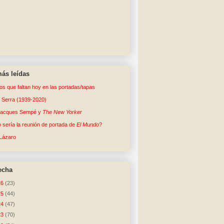
ás leídas
tos que faltan hoy en las portadas/tapas
o Serra (1939-2020)
Jacques Sempé y
The New Yorker
sería la reunión de portada de
El Mundo
?
Lázaro
echa
26
(23)
25
(44)
24
(47)
23
(70)