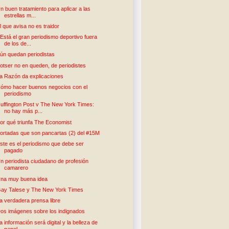
n buen tratamiento para aplicar a las
estrellas m...
l que avisa no es traidor
Está el gran periodismo deportivo fuera
de los de...
ún quedan periodistas
otser no en queden, de periodistes
a Razón da explicaciones
ómo hacer buenos negocios con el
periodismo
uffington Post v The New York Times:
no hay más p...
or qué triunfa The Economist
ortadas que son pancartas (2) del #15M
ste es el periodismo que debe ser
pagado
n periodista ciudadano de profesión
camarero
na muy buena idea
ay Talese y The New York Times
a verdadera prensa libre
os imágenes sobre los indignados
a información será digital y la belleza de
papel