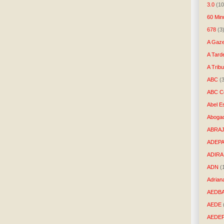
3.0
(10
60 Min
678
(3
A Gaze
A Tard
A Trib
ABC
(
ABC Co
Abel E
Aboga
ABRAJ
ADEP
ADIRA
ADN
(
Adrian
AEDB
AEDE
AEDE