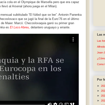
hacía cola en el Olympique de Marsella pero que era capaz
o llevó al Arsenal (ahora juega en el Milan).
mensual subtitulado “El fútbol que se lee”. Antonin Panenka
coslovaco que se jugó la final de la Euro’76 en el último
 de Maier. Marcó. Checoslovaquia ganó su primer gran
nka
es
El Loco
Abreu,
delantero uruguayo y errante.
Las m
Las fo
Alfred
Jean-
¿Cómo 
Como 
Por f
►
20
►
20
►
20
►
20