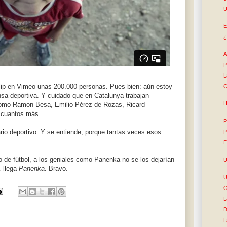
U
E
¿
A
P
L
 clip en Vimeo unas 200.000 personas. Pues bien: aún estoy
C
ensa deportiva. Y cuidado que en Catalunya trabajan
H
 como Ramon Besa, Emilio Pérez de Rozas, Ricard
 cuantos más.
P
ario deportivo. Y se entiende, porque tantas veces esos
P
E
o de fútbol, a los geniales como Panenka no se los dejarían
U
… llega
Panenka.
Bravo.
U
G
L
D
L