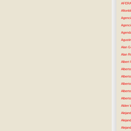
AFER
Aftonb
Agenci
Agenci
Agenda
Agusti
Alan G
Alan R
Albert
Alberto
Albert
Albert
Albert
Albert
Alden 
Alejand
Alejan
Alejan