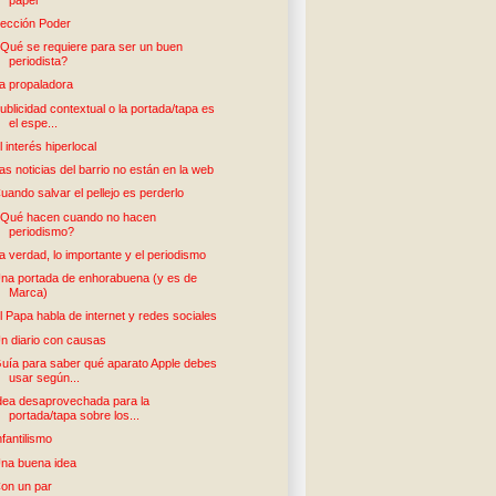
ección Poder
Qué se requiere para ser un buen
periodista?
a propaladora
ublicidad contextual o la portada/tapa es
el espe...
l interés hiperlocal
as noticias del barrio no están en la web
uando salvar el pellejo es perderlo
Qué hacen cuando no hacen
periodismo?
a verdad, lo importante y el periodismo
na portada de enhorabuena (y es de
Marca)
l Papa habla de internet y redes sociales
n diario con causas
uía para saber qué aparato Apple debes
usar según...
dea desaprovechada para la
portada/tapa sobre los...
nfantilismo
na buena idea
on un par