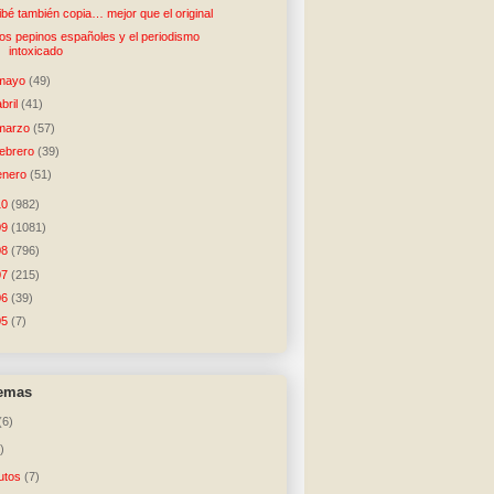
ibé también copia… mejor que el original
os pepinos españoles y el periodismo
intoxicado
mayo
(49)
abril
(41)
marzo
(57)
febrero
(39)
enero
(51)
10
(982)
09
(1081)
08
(796)
07
(215)
06
(39)
05
(7)
temas
(6)
)
utos
(7)