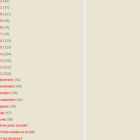
22
(54)
21
(47)
20
(117)
19
(48)
18
(74)
17
(78)
16
(113)
15
(115)
14
(224)
13
(276)
12
(516)
11
(529)
diciembre
(41)
noviembre
(44)
octubre
(44)
septiembre
(41)
agosto
(36)
julio
(47)
junio
(39)
irme junto al poder
l título estaba en la foto
Y los lectores?