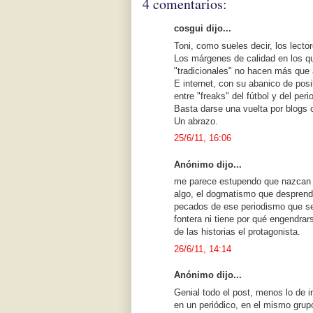
4 comentarios:
cosgui dijo...
Toni, como sueles decir, los lecto
Los márgenes de calidad en los q
"tradicionales" no hacen más que a
E internet, con su abanico de pos
entre "freaks" del fútbol y del per
Basta darse una vuelta por blogs 
Un abrazo.
25/6/11, 16:06
Anónimo dijo...
me parece estupendo que nazcan i
algo, el dogmatismo que desprend
pecados de ese periodismo que se
fontera ni tiene por qué engendrars
de las historias el protagonista.
26/6/11, 14:14
Anónimo dijo...
Genial todo el post, menos lo de i
en un periódico, en el mismo gr