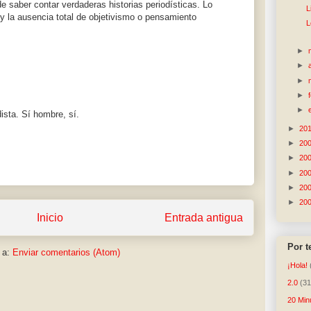
e saber contar verdaderas historias periodísticas. Lo
L
 y la ausencia total de objetivismo o pensamiento
L
►
►
►
►
►
ista. Sí hombre, sí.
►
20
►
20
►
20
►
20
►
20
►
20
Inicio
Entrada antigua
Por 
 a:
Enviar comentarios (Atom)
¡Hola!
2.0
(31
20 Min