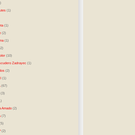
)
utes
(1)
)
ta
(1)
e
(2)
una
(1)
32)
lor
(10)
scudero Zadrayec
(1)
dos
(2)
I
(1)
A
(67)
(3)
1)
a Amado
(2)
A
(7)
(5)
P
(2)