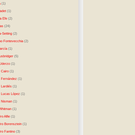
A
(1)
ladet
(1)
a Efe
(2)
as
(24)
-Setting
(2)
no Fontevecchia
(2)
arcía
(1)
usbridger
(5)
 Uderzo
(1)
 Cairo
(1)
o Fernández
(1)
o Lardiés
(1)
o Lucas López
(1)
o Nisman
(1)
Whitman
(1)
ro Alfie
(1)
dro Borensztein
(1)
dro Fantino
(3)