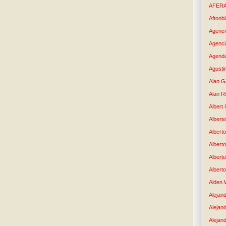
AFER
Aftonb
Agenci
Agenci
Agenda
Agusti
Alan G
Alan R
Albert
Alberto
Albert
Albert
Albert
Albert
Alden 
Alejand
Alejan
Alejan