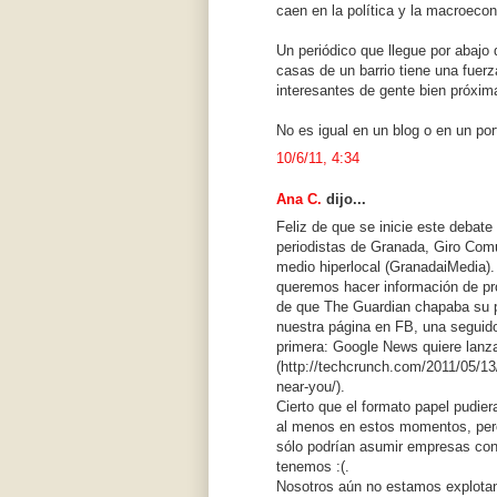
caen en la política y la macroeco
Un periódico que llegue por abajo
casas de un barrio tiene una fuer
interesantes de gente bien próxima
No es igual en un blog o en un port
10/6/11, 4:34
Ana C.
dijo...
Feliz de que se inicie este debate
periodistas de Granada, Giro Co
medio hiperlocal (GranadaiMedia).
queremos hacer información de pr
de que The Guardian chapaba su p
nuestra página en FB, una seguido
primera: Google News quiere lanza
(http://techcrunch.com/2011/05/13
near-you/).
Cierto que el formato papel pudier
al menos en estos momentos, pero 
sólo podrían asumir empresas co
tenemos :(.
Nosotros aún no estamos explotan