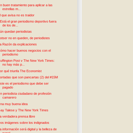
n buen tratamiento para aplicar a las
estrellas m...
l que avisa no es traidor
Está el gran periodismo deportivo fuera
de los de...
ún quedan periodistas
otser no en queden, de periodistes
a Razón da explicaciones
ómo hacer buenos negocios con el
periodismo
uffington Post v The New York Times:
no hay más p...
or qué triunfa The Economist
ortadas que son pancartas (2) del #15M
ste es el periodismo que debe ser
pagado
n periodista ciudadano de profesión
camarero
na muy buena idea
ay Talese y The New York Times
a verdadera prensa libre
os imágenes sobre los indignados
a información será digital y la belleza de
papel