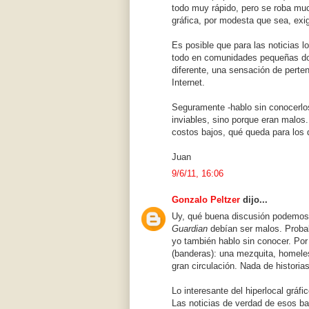
todo muy rápido, pero se roba mu
gráfica, por modesta que sea, ex
Es posible que para las noticias l
todo en comunidades pequeñas dond
diferente, una sensación de pertene
Internet.
Seguramente -hablo sin conocerlos
inviables, sino porque eran malos.
costos bajos, qué queda para los
Juan
9/6/11, 16:06
Gonzalo Peltzer
dijo...
Uy, qué buena discusión podemos 
Guardian
debían ser malos. Probab
yo también hablo sin conocer. Por
(banderas): una mezquita, homeles
gran circulación. Nada de histori
Lo interesante del hiperlocal gráf
Las noticias de verdad de esos ba