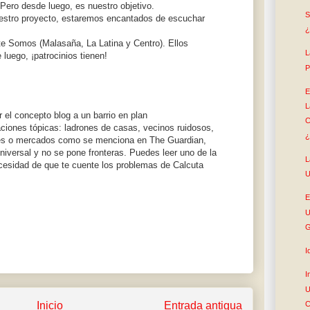
 Pero desde luego, es nuestro objetivo.
S
nuestro proyecto, estaremos encantados de escuchar
¿
nte Somos (Malasaña, La Latina y Centro). Ellos
L
luego, ¡patrocinios tienen!
P
E
L
 el concepto blog a un barrio en plan
C
aciones tópicas: ladrones de casas, vecinos ruidosos,
¿
rales o mercados como se menciona en The Guardian,
universal y no se pone fronteras. Puedes leer uno de la
L
ecesidad de que te cuente los problemas de Calcuta
U
E
U
G
I
I
U
Inicio
Entrada antigua
C