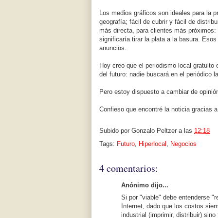
Los medios gráficos son ideales para la pr
geografía; fácil de cubrir y fácil de distri
más directa, para clientes más próximos: 
significaría tirar la plata a la basura. Es
anuncios.
Hoy creo que el periodismo local gratuito
del futuro: nadie buscará en el periódico l
Pero estoy dispuesto a cambiar de opinión
Confieso que encontré la noticia gracias 
Subido por
Gonzalo Peltzer
a las
12:18
Tags:
Futuro
,
Hiperlocal
,
Negocios
4 comentarios:
Anónimo dijo...
Si por "viable" debe entenderse "r
Internet, dado que los costos sie
industrial (imprimir, distribuir) si