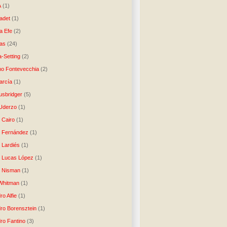
A
(1)
ladet
(1)
a Efe
(2)
as
(24)
-Setting
(2)
no Fontevecchia
(2)
arcía
(1)
usbridger
(5)
 Uderzo
(1)
 Cairo
(1)
o Fernández
(1)
o Lardiés
(1)
o Lucas López
(1)
o Nisman
(1)
Whitman
(1)
ro Alfie
(1)
dro Borensztein
(1)
dro Fantino
(3)