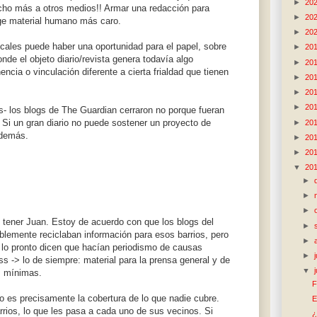
►
20
cho más a otros medios!! Armar una redacción para
►
20
ige material humano más caro.
►
20
ocales puede haber una oportunidad para el papel, sobre
►
20
e el objeto diario/revista genera todavía algo
►
20
ncia o vinculación diferente a cierta frialdad que tienen
►
20
►
20
►
20
- los blogs de The Guardian cerraron no porque fueran
 Si un gran diario no puede sostener un proyecto de
►
20
 demás.
►
20
►
20
▼
20
►
►
►
tener Juan. Estoy de acuerdo con que los blogs del
►
lemente reciclaban información para esos barrios, pero
►
 lo pronto dicen que hacían periodismo de causas
►
s -> lo de siempre: material para la prensa general y de
▼
as mínimas.
F
ico es precisamente la cobertura de lo que nadie cubre.
E
rrios, lo que les pasa a cada uno de sus vecinos. Si
¿