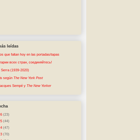
ás leídas
tos que faltan hoy en las portadas/tapas
арии всех стран, соединяйтесь!
o Serra (1939-2020)
sis según
The New York Post
Jacques Sempé y
The New Yorker
echa
26
(23)
25
(44)
24
(47)
23
(70)