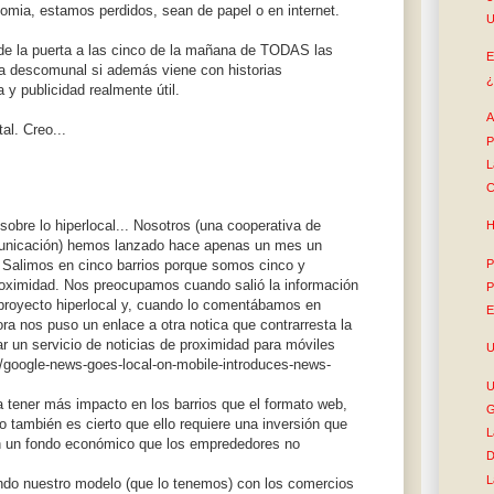
nomia, estamos perdidos, sean de papel o en internet.
U
 de la puerta a las cinco de la mañana de TODAS las
E
za descomunal si además viene con historias
¿
 y publicidad realmente útil.
A
al. Creo...
P
L
C
 sobre lo hiperlocal... Nosotros (una cooperativa de
H
municación) hemos lanzado hace apenas un mes un
P
 Salimos en cinco barrios porque somos cinco y
oximidad. Nos preocupamos cuando salió la información
P
royecto hiperlocal y, cuando lo comentábamos en
E
ra nos puso un enlace a otra notica que contrarresta la
r un servicio de noticias de proximidad para móviles
U
/google-news-goes-local-on-mobile-introduces-news-
U
a tener más impacto en los barrios que el formato web,
G
también es cierto que ello requiere una inversión que
L
n un fondo económico que los emprededores no
D
L
do nuestro modelo (que lo tenemos) con los comercios