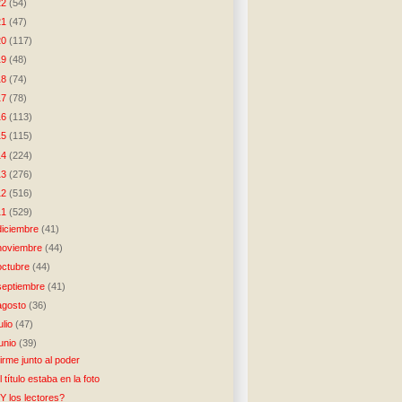
22
(54)
21
(47)
20
(117)
19
(48)
18
(74)
17
(78)
16
(113)
15
(115)
14
(224)
13
(276)
12
(516)
11
(529)
diciembre
(41)
noviembre
(44)
octubre
(44)
septiembre
(41)
agosto
(36)
julio
(47)
junio
(39)
irme junto al poder
l título estaba en la foto
Y los lectores?