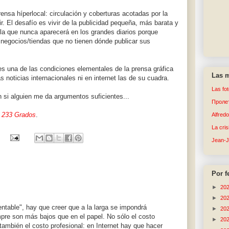
ensa híperlocal: circulación y coberturas acotadas por la
buir. El desafío es vivir de la publicidad pequeña, más barata y
la que nunca aparecerá en los grandes diarios porque
os negocios/tiendas que no tienen dónde publicar sus
 es una de las condiciones elementales de la prensa gráfica
Las m
as noticias internacionales ni en internet las de su cuadra.
Las fo
 si alguien me da argumentos suficientes...
Пролет
a
233 Grados
.
Alfred
La cri
Jean-
Por f
►
20
►
20
entable", hay que creer que a la larga se impondrá
►
20
mpre son más bajos que en el papel. No sólo el costo
►
20
no también el costo profesional: en Internet hay que hacer