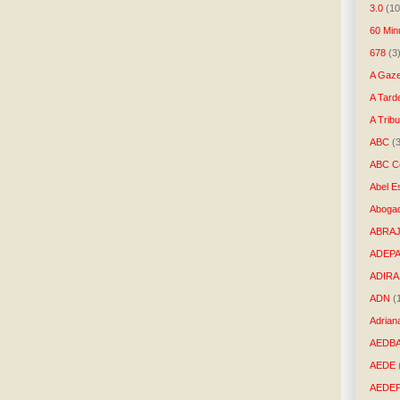
3.0
(10
60 Min
678
(3
A Gaze
A Tard
A Trib
ABC
(
ABC Co
Abel E
Aboga
ABRAJ
ADEP
ADIRA
ADN
(
Adrian
AEDB
AEDE
AEDE