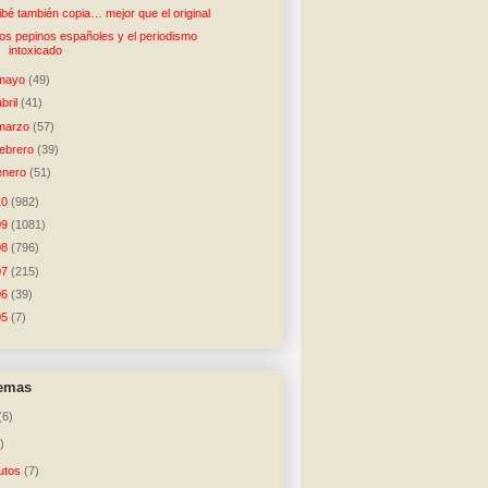
ibé también copia… mejor que el original
os pepinos españoles y el periodismo
intoxicado
mayo
(49)
abril
(41)
marzo
(57)
febrero
(39)
enero
(51)
10
(982)
09
(1081)
08
(796)
07
(215)
06
(39)
05
(7)
temas
(6)
)
utos
(7)