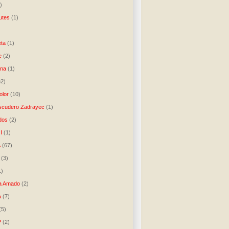
)
utes
(1)
)
ta
(1)
e
(2)
una
(1)
32)
lor
(10)
scudero Zadrayec
(1)
dos
(2)
I
(1)
A
(67)
(3)
1)
a Amado
(2)
A
(7)
(5)
P
(2)