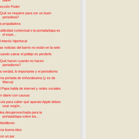
ección Poder
Qué se requiere para ser un buen
periodista?
a propaladora
ublicidad contextual o la portada/tapa es
el espe...
l interés hiperlocal
as noticias del barrio no están en la web
uando salvar el pellejo es perderlo
Qué hacen cuando no hacen
periodismo?
a verdad, lo importante y el periodismo
na portada de enhorabuena (y es de
Marca)
l Papa habla de internet y redes sociales
n diario con causas
uía para saber qué aparato Apple debes
usar según...
dea desaprovechada para la
portada/tapa sobre los...
nfantilismo
na buena idea
on un par