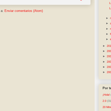
L
L
 a:
Enviar comentarios (Atom)
►
►
►
►
►
►
20
►
20
►
20
►
20
►
20
►
20
Por 
¡Hola!
2.0
(31
20 Min