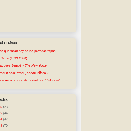
ás leídas
tos que faltan hoy en las portadas/tapas
o Serra (1939-2020)
Jacques Sempé y
The New Yorker
арии всех стран, соединяйтесь!
sería la reunión de portada de
El Mundo
?
echa
26
(23)
25
(44)
24
(47)
23
(70)