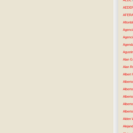
AEDE
AEDE
AFER
Aftonb
Agenci
Agenci
Agenda
Agusti
Alan G
Alan R
Albert
Alberto
Albert
Albert
Albert
Albert
Alden 
Alejand