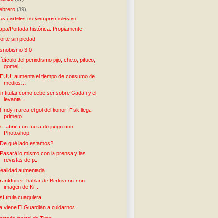
febrero
(39)
os carteles no siempre molestan
apa/Portada histórica. Propiamente
orte sin piedad
snobismo 3.0
ídículo del periodismo pijo, cheto, pituco,
gomel...
EUU: aumenta el tiempo de consumo de
medios…
n titular como debe ser sobre Gadafi y el
levanta...
l Indy marca el gol del honor: Fisk llega
primero.
s fabrica un fuera de juego con
Photoshop
De qué lado estamos?
Pasará lo mismo con la prensa y las
revistas de p...
ealidad aumentada
rankfurter: hablar de Berlusconi con
imagen de Ki...
sí titula cuaquiera
a viene El Guardián a cuidarnos
ortada mortal de Time