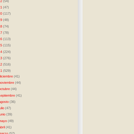
22
(54)
21
(47)
20
(117)
19
(48)
18
(74)
17
(78)
16
(113)
15
(115)
14
(224)
13
(276)
12
(516)
11
(529)
diciembre
(41)
noviembre
(44)
octubre
(44)
septiembre
(41)
agosto
(36)
julio
(47)
junio
(39)
mayo
(49)
abril
(41)
marzo
(57)