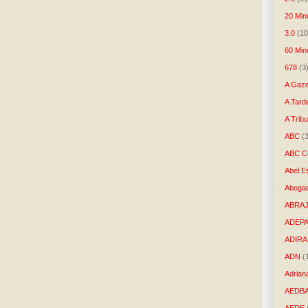
20 Min
3.0
(10
60 Min
678
(3
A Gaze
A Tard
A Trib
ABC
(
ABC Co
Abel E
Aboga
ABRAJ
ADEP
ADIRA
ADN
(
Adrian
AEDB