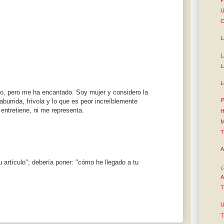
U
C
L
L
L
L
lo, pero me ha encantado. Soy mujer y considero la
P
burrida, frívola y lo que es peor increíblemente
entretiene, ni me representa.
H
M
T
A
 artículo"; debería poner: "cómo he llegado a tu
¿
A
T
U
T