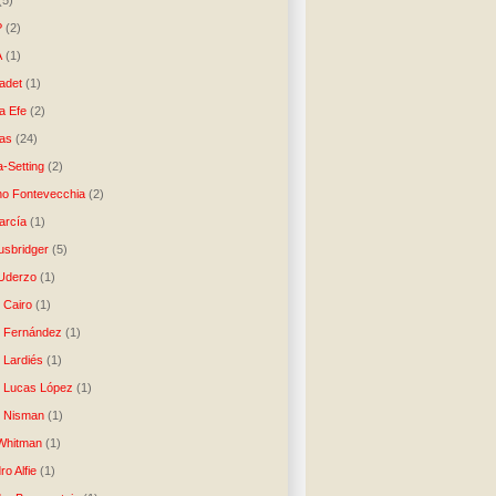
(5)
P
(2)
A
(1)
ladet
(1)
a Efe
(2)
as
(24)
-Setting
(2)
no Fontevecchia
(2)
arcía
(1)
usbridger
(5)
 Uderzo
(1)
 Cairo
(1)
o Fernández
(1)
o Lardiés
(1)
o Lucas López
(1)
o Nisman
(1)
Whitman
(1)
ro Alfie
(1)