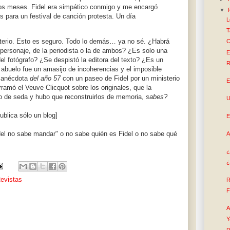
s meses. Fidel era simpático conmigo y me encargó
▼
os para un festival de canción protesta. Un día
L
T
terio. Esto es seguro. Todo lo demás… ya no sé. ¿Habrá
C
 personaje, de la periodista o la de ambos? ¿Es solo una
E
el fotógrafo? ¿Se despistó la editora del texto? ¿Es un
R
l abuelo fue un amasijo de incoherencias y el imposible
a anécdota
del año 57
con un paseo de Fidel por un ministerio
E
ramó el Veuve Clicquot sobre los originales, que la
o de seda y hubo que reconstruirlos de memoria,
sabes?
U
ublica sólo un blog]
E
del no sabe mandar" o no sabe quién es Fidel o no sabe qué
A
¿
¿
evistas
R
F
A
Y
P