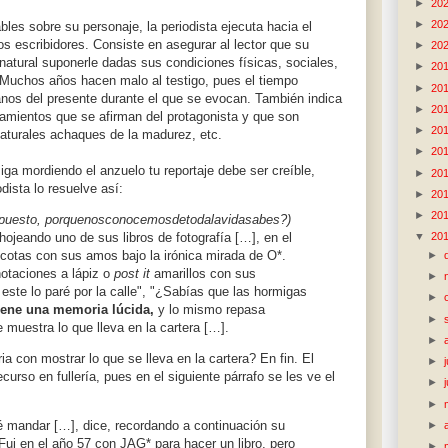
►
20
►
20
les sobre su personaje, la periodista ejecuta hacia el
os escribidores. Consiste en asegurar al lector que su
►
20
 natural suponerle dadas sus condiciones físicas, sociales,
►
20
. Muchos años hacen malo al testigo, pues el tiempo
►
20
nos del presente durante el que se evocan. También indica
►
20
tamientos que se afirman del protagonista y que son
►
20
naturales achaques de la madurez, etc.
►
20
iga mordiendo el anzuelo tu reportaje debe ser creíble,
►
20
dista lo resuelve así:
►
20
►
20
supuesto, porquenosconocemosdetodalavidasabes?)
hojeando uno de sus libros de fotografía […], en el
▼
20
cotas con sus amos bajo la irónica mirada de O*.
►
otaciones a lápiz o
post it
amarillos con sus
►
 este lo paré por la calle", "¿Sabías que las hormigas
►
iene una memoria lúcida,
y lo mismo repasa
►
muestra lo que lleva en la cartera […].
►
a con mostrar lo que se lleva en la cartera? En fin. El
►
curso en fullería, pues en el siguiente párrafo se les ve el
►
►
é mandar […], dice, recordando a continuación su
►
 "Fui en el año 57 con JAG* para hacer un libro, pero
►