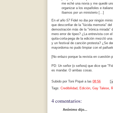
me eché una novia y me quedé uno
organizar a los españoles e italian
íbamos por un ministerio […]
En
el año 57
Fidel no
iba
por ningún minis
que desconfiar de la "lúcida memoria" del
demostración más de la "irónica mirada" d
mero error de tipeo? ¿La entrevista con e
quita-corta-pega de la edición mezcló un
y un festival de canción protesta? ¿Se der
mayordoma no pudo limpiar con el pañuel
[No enlazo porque la revista en cuestión p
PD: Un señor (o señora) que dice que "Fi
es mandar. O ambas cosas.
Subido por
Toni Piqué
a las
08:56
Tags:
Credibilidad
,
Edición
,
Gay Talese
,
R
4 comentarios:
Anónimo dijo...