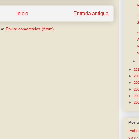
A
Inicio
Entrada antigua
E
S
 a:
Enviar comentarios (Atom)
C
W
A
S
►
►
20
►
20
►
20
►
20
►
20
►
20
Por 
¡Hola!
2.0
(31