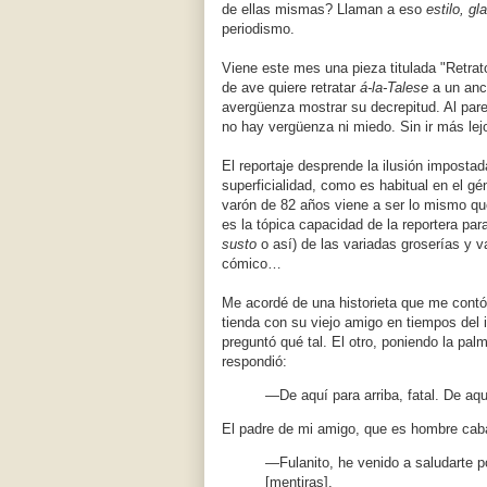
de ellas mismas? Llaman a eso
estilo,
gl
periodismo.
Viene este mes una pieza titulada "Retrat
de ave quiere retratar
á-la-Talese
a un anc
avergüenza mostrar su decrepitud. Al pare
no hay vergüenza ni miedo. Sin ir más lej
El reportaje desprende la ilusión imposta
superficialidad, como es habitual en el gén
varón de 82 años viene a ser lo mismo que
es la tópica capacidad de la reportera par
susto
o así) de las variadas groserías y v
cómico…
Me acordé de una historieta que me contó
tienda con su viejo amigo en tiempos del 
preguntó qué tal. El otro, poniendo la palm
respondió:
—De aquí para arriba, fatal. De aq
El padre de mi amigo, que es hombre cabal
—Fulanito, he venido a saludarte 
[mentiras].