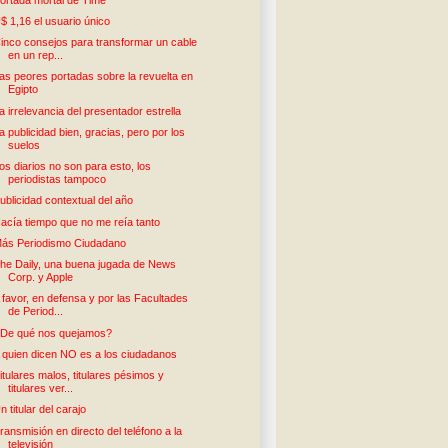
$ 1,16 el usuario único
inco consejos para transformar un cable
en un rep...
as peores portadas sobre la revuelta en
Egipto
a irrelevancia del presentador estrella
a publicidad bien, gracias, pero por los
suelos
os diarios no son para esto, los
periodistas tampoco
ublicidad contextual del año
acía tiempo que no me reía tanto
ás Periodismo Ciudadano
he Daily, una buena jugada de News
Corp. y Apple
 favor, en defensa y por las Facultades
de Period...
De qué nos quejamos?
 quien dicen NO es a los ciudadanos
itulares malos, titulares pésimos y
titulares ver...
n titular del carajo
ransmisión en directo del teléfono a la
televisión