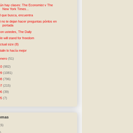
ún hay clases: The Economist v The
New York Times...
l que busca, encuentra
i no te dejan hacer preguntas pónlos en
portada
on ustedes, The Daily
e will stand for freedom
ctual size (8)
talin lo hacía mejor
enero
(51)
10
(982)
09
(1081)
08
(796)
07
(215)
06
(39)
05
(7)
temas
(6)
)