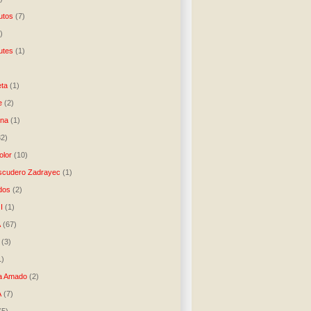
utos
(7)
)
utes
(1)
)
ta
(1)
e
(2)
una
(1)
32)
lor
(10)
scudero Zadrayec
(1)
dos
(2)
I
(1)
A
(67)
(3)
1)
a Amado
(2)
A
(7)