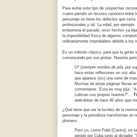
Para evitar este tipo de sospechas razonab
cuarto párrafo un recurso canónico entre l
personaje no tiene los defectos que sería
profesionales y tal. La edad, por ejemplo
emborrona el pasado, esos hechos ya leja
la imposibilidad física de algunos compor
ordinariamente improbables debido a los 
Es un método clásico: para que la gente s
comenzando por sus
protas.
Nuestra perio
O*
(siempre nombre de pila, por 
hace estas reflexiones en voz alta 
que aparece (sic) una serie de mas
Muchas de estas páginas llevan an
comentarios: 'Esta es muy pija', "A
cultivan sus propios huertos?"…
T
anécdotas de hace 40 años que me 
¿Qué tiene que ver la lucidez de la memori
personaje y la periodista transforman un re
plumero:
Pero yo, como Fidel [Castro], no s
periplo por Cuba junto al dictador.