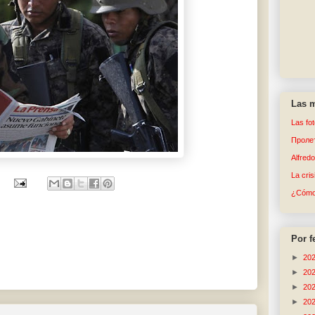
Las m
Las fo
Пролет
Alfred
La cri
¿Cómo 
Por f
►
20
►
20
►
20
►
20