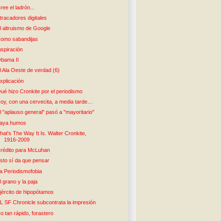
ree el ladrón...
tracadores digitales
l altruismo de Google
omo sabandijas
nspiración
bama II
l Ala Oeste de verdad (6)
xplicación
ué hizo Cronkite por el periodismo
oy, con una cervecita, a media tarde…
l "aplauso general" pasó a "mayoritario"
aya humos
hat's The Way It Is. Walter Cronkite,
1916-2009
rédito para McLuhan
sto sí da que pensar
a Periodismofobia
l grano y la paja
jército de hipopótamos
L SF Chronicle subcontrata la impresión
o tan rápido, forastero