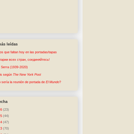
ás leídas
tos que faltan hoy en las portadas/tapas
арии всех стран, соединяйтесь!
o Serra (1939-2020)
sis según
The New York Post
sería la reunión de portada de
El Mundo
?
echa
26
(23)
25
(44)
24
(47)
23
(70)