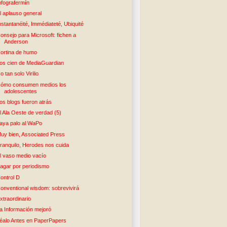
nfografermín
l aplauso general
nstantanéité, Immédiateté, Ubiquité
onsejo para Microsoft: fichen a
Anderson
ortina de humo
os cien de MediaGuardian
o tan solo Virilio
ómo consumen medios los
adolescentes
os blogs fueron atrás
l Ala Oeste de verdad (5)
aya palo al WaPo
uy bien, Associated Press
ranquilo, Herodes nos cuida
l vaso medio vacío
agar por periodismo
ontrol D
onventional wisdom: sobrevivirá
xtraordinario
a Información mejoró
éalo Antes en PaperPapers