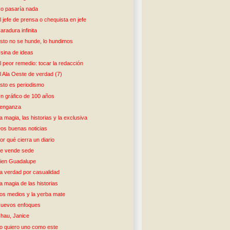
o pasaría nada
l jefe de prensa o chequista en jefe
aradura infinita
sto no se hunde, lo hundimos
sina de ideas
l peor remedio: tocar la redacción
l Ala Oeste de verdad (7)
sto es periodismo
n gráfico de 100 años
enganza
a magia, las historias y la exclusiva
os buenas noticias
or qué cierra un diario
e vende sede
ien Guadalupe
a verdad por casualidad
a magia de las historias
os medios y la yerba mate
uevos enfoques
hau, Janice
o quiero uno como este