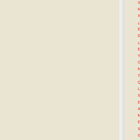
S
M
X
¿
E
D
¿
E
Y
O
M
T
Q
L
S
E
A
M
E
S
G