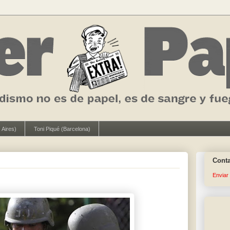
 Aires)
Toni Piqué (Barcelona)
Cont
Enviar