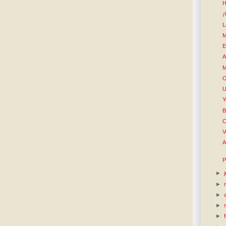
H
¡
L
M
E
A
M
O
U
Y
B
C
V
A
P
►
►
►
►
►