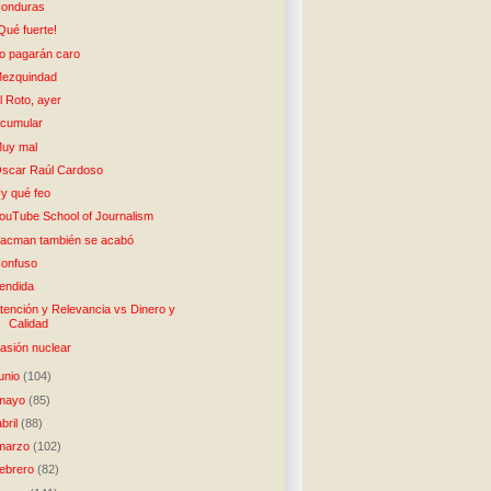
onduras
Qué fuerte!
o pagarán caro
ezquindad
l Roto, ayer
cumular
uy mal
scar Raúl Cardoso
y qué feo
ouTube School of Journalism
acman también se acabó
onfuso
endida
tención y Relevancia vs Dinero y
Calidad
asión nuclear
junio
(104)
mayo
(85)
abril
(88)
marzo
(102)
febrero
(82)