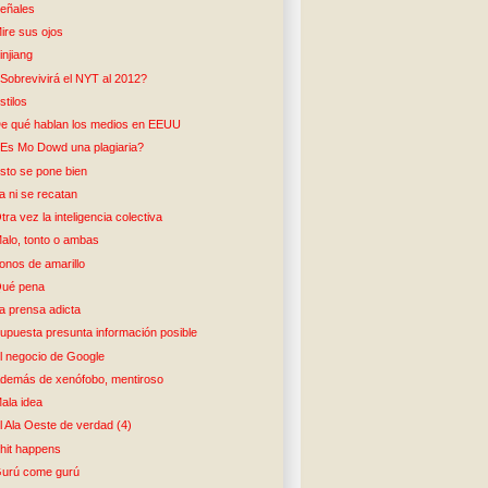
eñales
ire sus ojos
injiang
Sobrevivirá el NYT al 2012?
stilos
e qué hablan los medios en EEUU
Es Mo Dowd una plagiaria?
sto se pone bien
a ni se recatan
tra vez la inteligencia colectiva
alo, tonto o ambas
onos de amarillo
ué pena
a prensa adicta
upuesta presunta información posible
l negocio de Google
demás de xenófobo, mentiroso
ala idea
l Ala Oeste de verdad (4)
hit happens
urú come gurú