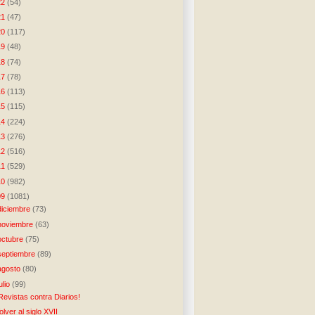
22
(54)
21
(47)
20
(117)
19
(48)
18
(74)
17
(78)
16
(113)
15
(115)
14
(224)
13
(276)
12
(516)
11
(529)
10
(982)
09
(1081)
diciembre
(73)
noviembre
(63)
octubre
(75)
septiembre
(89)
agosto
(80)
julio
(99)
Revistas contra Diarios!
olver al siglo XVII