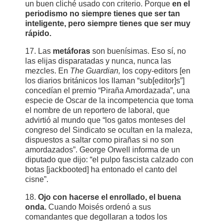
un buen cliché usado con criterio. Porque
en el
periodismo no siempre tienes que ser tan
inteligente, pero siempre tienes que ser muy
rápido.
17. Las
metáforas
son buenísimas. Eso sí, no
las elijas disparatadas y nunca, nunca las
mezcles. En
The Guardian,
los copy-editors [en
los diarios británicos los llaman “sub[editor]s”]
concedían el premio “Piraña Amordazada”, una
especie de Oscar de la incompetencia que toma
el nombre de un reportero de laboral, que
advirtió al mundo que “los gatos monteses del
congreso del Sindicato se ocultan en la maleza,
dispuestos a saltar como pirañas si no son
amordazados”. George Orwell informa de un
diputado que dijo: “el pulpo fascista calzado con
botas [jackbooted] ha entonado el canto del
cisne”.
18.
Ojo con hacerse el enrollado, el buena
onda.
Cuando Moisés ordenó a sus
comandantes que degollaran a todos los