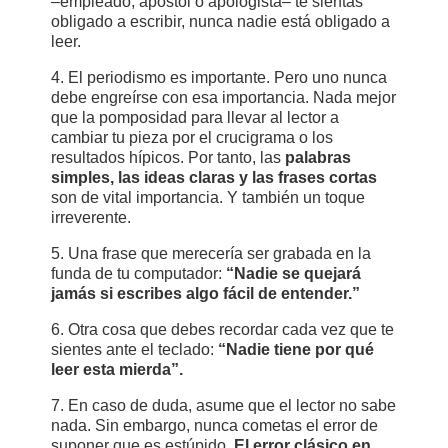
–empleado, apóstol o apologista– te sientas
obligado a escribir, nunca nadie está obligado a
leer.
4. El periodismo es importante. Pero uno nunca
debe engreírse con esa importancia. Nada mejor
que la pomposidad para llevar al lector a
cambiar tu pieza por el crucigrama o los
resultados hípicos. Por tanto, las
palabras
simples, las ideas claras y las frases cortas
son de vital importancia. Y también un toque
irreverente.
5. Una frase que merecería ser grabada en la
funda de tu computador:
“Nadie se quejará
jamás si escribes algo fácil de entender.”
6. Otra cosa que debes recordar cada vez que te
sientes ante el teclado:
“Nadie tiene por qué
leer esta mierda”.
7. En caso de duda, asume que el lector no sabe
nada. Sin embargo, nunca cometas el error de
suponer que es estúpido.
El error clásico en