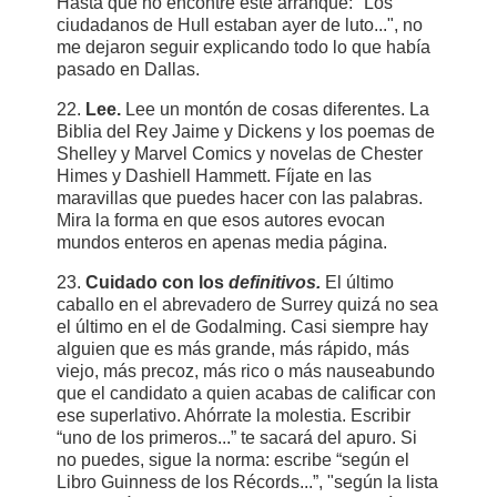
Hasta que no encontré este arranque: "Los
ciudadanos de Hull estaban ayer de luto...", no
me dejaron seguir explicando todo lo que había
pasado en Dallas.
22.
Lee.
Lee un montón de cosas diferentes. La
Biblia del Rey Jaime y Dickens y los poemas de
Shelley y Marvel Comics y novelas de Chester
Himes y Dashiell Hammett. Fíjate en las
maravillas que puedes hacer con las palabras.
Mira la forma en que esos autores evocan
mundos enteros en apenas media página.
23.
Cuidado con los
definitivos.
El último
caballo en el abrevadero de Surrey quizá no sea
el último en el de Godalming. Casi siempre hay
alguien que es más grande, más rápido, más
viejo, más precoz, más rico o más nauseabundo
que el candidato a quien acabas de calificar con
ese superlativo. Ahórrate la molestia. Escribir
“uno de los primeros...” te sacará del apuro. Si
no puedes, sigue la norma: escribe “según el
Libro Guinness de los Récords...”, "según la lista