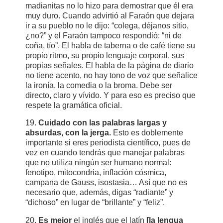
madianitas no lo hizo para demostrar que él era
muy duro. Cuando advirtió al Faraón que dejara
ir a su pueblo no le dijo: “colega, déjanos sitio,
¿no?” y el Faraón tampoco respondió: “ni de
coña, tío”. El habla de taberna o de café tiene su
propio ritmo, su propio lenguaje corporal, sus
propias señales. El habla de la página de diario
no tiene acento, no hay tono de voz que señalice
la ironía, la comedia o la broma. Debe ser
directo, claro y vívido. Y para eso es preciso que
respete la gramática oficial.
19.
Cuidado con las palabras largas y
absurdas, con la jerga.
Esto es doblemente
importante si eres periodista científico, pues de
vez en cuando tendrás que manejar palabras
que no utiliza ningún ser humano normal:
fenotipo, mitocondria, inflación cósmica,
campana de Gauss, isostasia… Así que no es
necesario que, además, digas “radiante” y
“dichoso” en lugar de “brillante” y “feliz”.
20.
Es mejor
el inglés que el latín
[la lengua