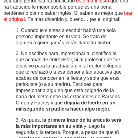
veterano periodista ha publicado
este manifiesto
que uno
ha traducido lo mejor posible porque es una pena
perdérserlo por no saber inglés. Si saben es mejor que
lean
el original.
Es más divertido y, bueno… ¡es el original!
1. Cuando te sientes a escribir habrá una sola
persona importante en tu vida. Se trata de
alguien a quien jamás verás llamado
lector.
2. No escribes para impresionar al científico al
que acabas de entrevistar, ni al profesor que fue
decisivo para tu graduación, ni al editor estúpido
que te rechazó o a esa persona tan atractiva que
acabas de conocer en la fiesta y sabía que eras
periodista (o a su madre). Escribes para
impresionar a alguien que está colgado de la
barra del metro entre las estaciones de Parsons
Green y Putney y que
dejaría de leerte en un
milisegundo si pudiera hacer algo mejor.
3. Así pues,
la primera frase de tu artículo será
la más importante en su vida
y luego la
segunda y la tercera. Porque, a pesar de que tú