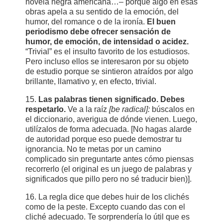
novela negra americana…– porque algo en esas
obras apela a su sentido de la emoción, del
humor, del romance o de la ironía.
El buen
periodismo debe ofrecer sensación de
humor, de emoción, de intensidad o acidez.
“Trivial” es el insulto favorito de los estudiosos.
Pero incluso ellos se interesaron por su objeto
de estudio porque se sintieron atraídos por algo
brillante, llamativo y, en efecto, trivial.
15.
Las palabras tienen significado. Debes
respetarlo.
Ve a la raíz
[be radical]:
búscalos en
el diccionario, averigua de dónde vienen. Luego,
utilízalos de forma adecuada. [No hagas alarde
de autoridad porque eso puede demostrar tu
ignorancia. No te metas por un camino
complicado sin preguntarte antes cómo piensas
recorrerlo (el original es un juego de palabras y
significados que pillo pero no sé traducir bien)].
16. La regla dice que debes huir de los clichés
como de la peste. Excepto cuando das con el
cliché adecuado. Te sorprendería lo útil que es