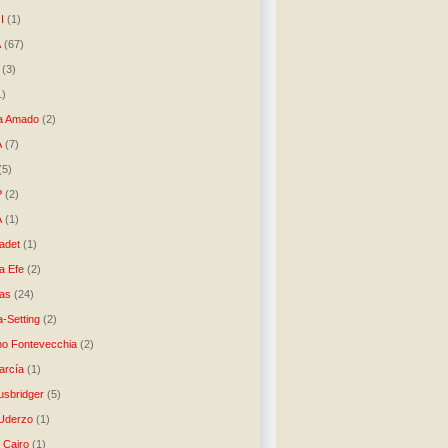
I
(1)
A
(67)
(3)
1)
a Amado
(2)
A
(7)
(5)
P
(2)
A
(1)
ladet
(1)
a Efe
(2)
as
(24)
-Setting
(2)
no Fontevecchia
(2)
arcía
(1)
usbridger
(5)
 Uderzo
(1)
 Cairo
(1)