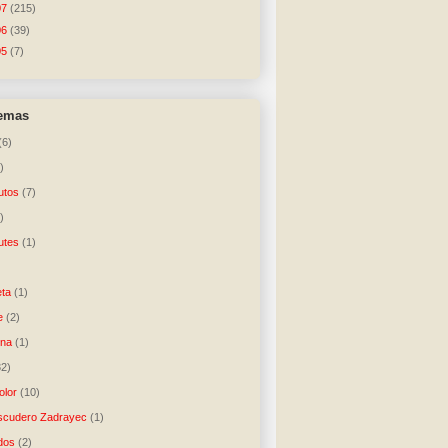
07
(215)
06
(39)
05
(7)
temas
(6)
)
utos
(7)
)
utes
(1)
)
ta
(1)
e
(2)
una
(1)
32)
lor
(10)
scudero Zadrayec
(1)
dos
(2)