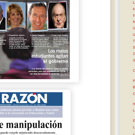
L
I
I
M
U
U
T
S
2
S
C
P
B
C
H
L
E
L
¿