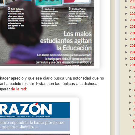
►
20
►
20
►
20
►
20
►
20
►
20
►
20
►
20
►
20
►
20
▼
20
►
►
hacer aprecio y que ese diario busca una notoriedad que no
►
 ha podido resistir. Estas son las réplicas a la dichosa
cuperar
de la red:
►
►
►
►
▼
S
L