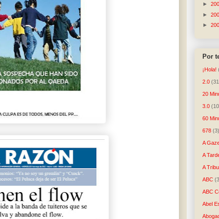
►
20
►
20
►
20
Por 
¡Hola!
2.0
(31
20 Min
3.0
(10
60 Min
678
(3
A Gaze
A Tard
A Trib
ABC
(
ABC Co
Abel E
Aboga