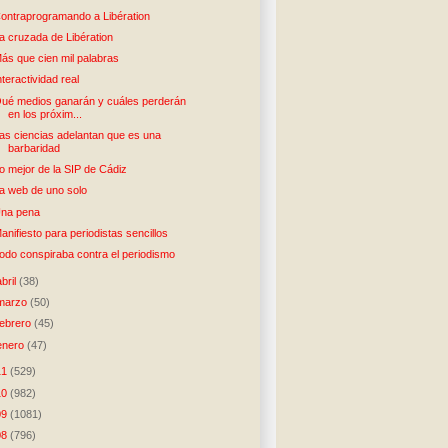
ontraprogramando a Libération
a cruzada de Libération
ás que cien mil palabras
nteractividad real
ué medios ganarán y cuáles perderán
en los próxim...
as ciencias adelantan que es una
barbaridad
o mejor de la SIP de Cádiz
a web de uno solo
na pena
anifiesto para periodistas sencillos
odo conspiraba contra el periodismo
abril
(38)
marzo
(50)
febrero
(45)
enero
(47)
11
(529)
10
(982)
09
(1081)
08
(796)