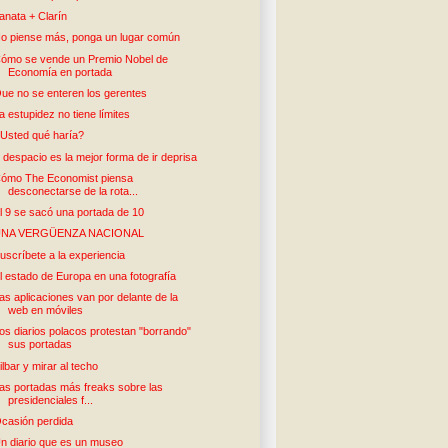
anata + Clarín
o piense más, ponga un lugar común
ómo se vende un Premio Nobel de
Economía en portada
ue no se enteren los gerentes
a estupidez no tiene límites
Usted qué haría?
r despacio es la mejor forma de ir deprisa
ómo The Economist piensa
desconectarse de la rota...
l 9 se sacó una portada de 10
UNA VERGÜENZA NACIONAL
uscríbete a la experiencia
l estado de Europa en una fotografía
as aplicaciones van por delante de la
web en móviles
os diarios polacos protestan "borrando"
sus portadas
ilbar y mirar al techo
as portadas más freaks sobre las
presidenciales f...
casión perdida
n diario que es un museo