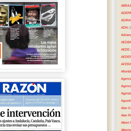
ABRAJ
ADEP
ADIRA
ADN
(
Adrian
AEDB
AEDE
AEDE
AFER
Aftonb
Agenci
Agenci
Agenda
Agusti
Alan G
Alan R
Albert
Alberto