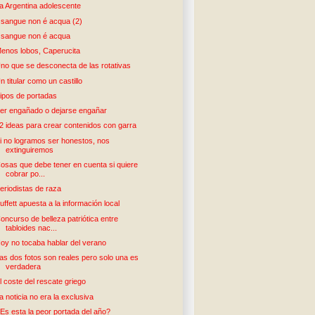
a Argentina adolescente
l sangue non é acqua (2)
l sangue non é acqua
enos lobos, Caperucita
no que se desconecta de las rotativas
n titular como un castillo
ipos de portadas
er engañado o dejarse engañar
2 ideas para crear contenidos con garra
i no logramos ser honestos, nos
extinguiremos
osas que debe tener en cuenta si quiere
cobrar po...
eriodistas de raza
uffett apuesta a la información local
oncurso de belleza patriótica entre
tabloides nac...
oy no tocaba hablar del verano
as dos fotos son reales pero solo una es
verdadera
l coste del rescate griego
a noticia no era la exclusiva
Es esta la peor portada del año?