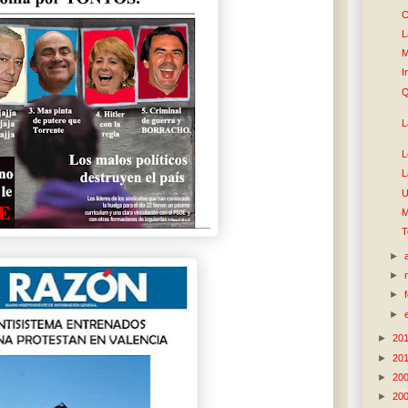
C
L
M
I
Q
L
L
L
U
M
T
►
►
►
►
►
20
►
20
►
20
►
20