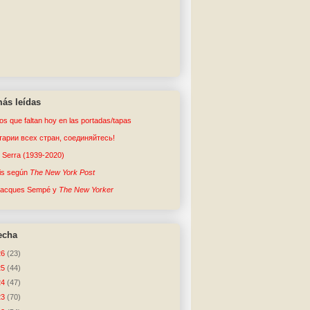
ás leídas
tos que faltan hoy en las portadas/tapas
арии всех стран, соединяйтесь!
o Serra (1939-2020)
sis según
The New York Post
Jacques Sempé y
The New Yorker
echa
26
(23)
25
(44)
24
(47)
23
(70)