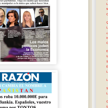
L
N
C
Q
L
¿
I
C
E
S
E
L
L
S
L
O
U