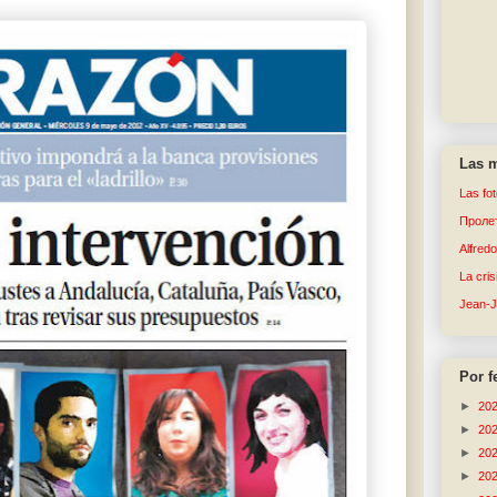
Las m
Las fo
Пролет
Alfred
La cri
Jean-
Por f
►
20
►
20
►
20
►
20