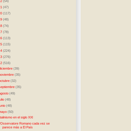
22
(54)
21
(47)
20
(117)
19
(48)
18
(74)
17
(78)
16
(113)
15
(115)
14
(224)
13
(276)
12
(516)
diciembre
(39)
noviembre
(35)
octubre
(32)
septiembre
(35)
agosto
(49)
julio
(48)
junio
(48)
mayo
(50)
talinismo en el siglo XXI
'Osservatore Romano cada vez se
parece más a El País