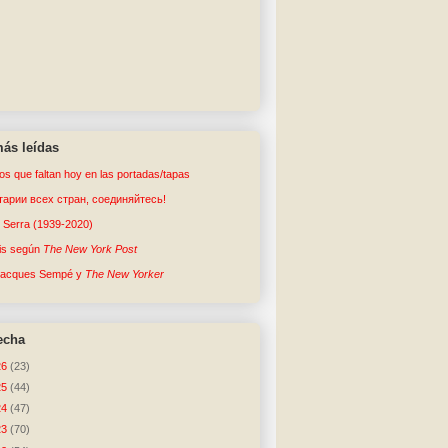
ás leídas
tos que faltan hoy en las portadas/tapas
арии всех стран, соединяйтесь!
o Serra (1939-2020)
sis según
The New York Post
Jacques Sempé y
The New Yorker
echa
26
(23)
25
(44)
24
(47)
23
(70)