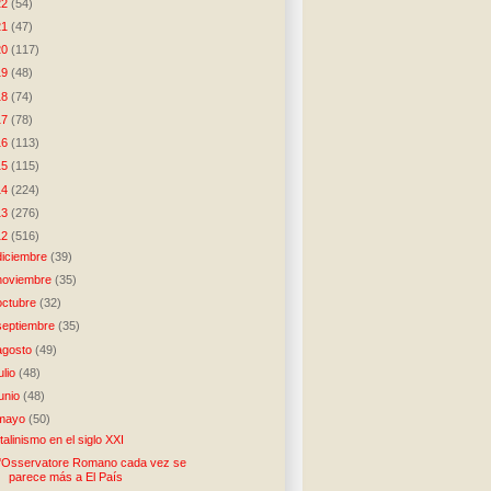
22
(54)
21
(47)
20
(117)
19
(48)
18
(74)
17
(78)
16
(113)
15
(115)
14
(224)
13
(276)
12
(516)
diciembre
(39)
noviembre
(35)
octubre
(32)
septiembre
(35)
agosto
(49)
julio
(48)
junio
(48)
mayo
(50)
talinismo en el siglo XXI
'Osservatore Romano cada vez se
parece más a El País