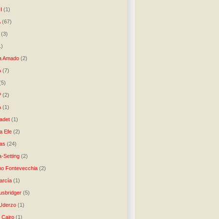
I
(1)
A
(67)
(3)
1)
a Amado
(2)
A
(7)
(5)
P
(2)
A
(1)
ladet
(1)
a Efe
(2)
as
(24)
-Setting
(2)
no Fontevecchia
(2)
arcía
(1)
usbridger
(5)
 Uderzo
(1)
 Cairo
(1)