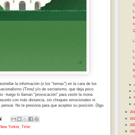
C
L
M
I
Q
L
L
L
U
M
T
strellar la información (o los "temas") en la cara de los
►
nsacionalismo
(Time)
y/o de sectarismo, que deja poco
►
o –luego lo llaman "provocación" para vestir la mona
►
asunto con más distancia, sin choques emocionales ni
►
a pensar. No te presiona para que aceptes su posición. Digo.
►
20
►
20
►
20
New Yorker
,
Time
►
20