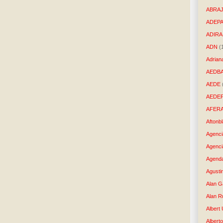
ABRAJ
ADEP
ADIRA
ADN
(
Adrian
AEDB
AEDE
AEDE
AFER
Aftonb
Agenci
Agenci
Agenda
Agusti
Alan G
Alan R
Albert
Alberto