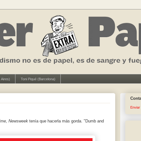
 Aires)
Toni Piqué (Barcelona)
Cont
Enviar
ime, Newsweek
tenía que hacerla más gorda. "Dumb and