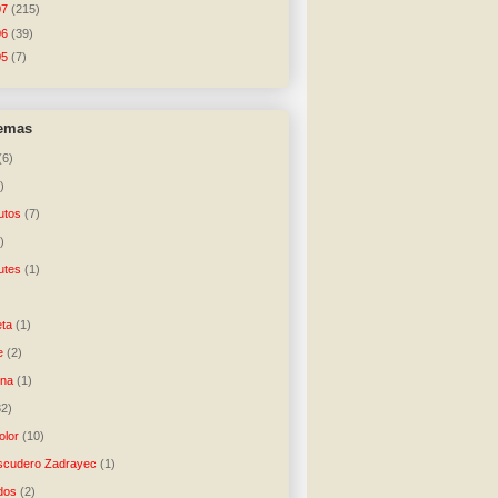
07
(215)
06
(39)
05
(7)
temas
(6)
)
utos
(7)
)
utes
(1)
)
ta
(1)
e
(2)
una
(1)
32)
lor
(10)
scudero Zadrayec
(1)
dos
(2)