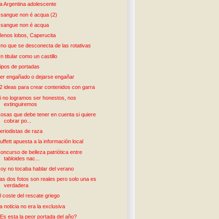
a Argentina adolescente
l sangue non é acqua (2)
l sangue non é acqua
enos lobos, Caperucita
no que se desconecta de las rotativas
n titular como un castillo
ipos de portadas
er engañado o dejarse engañar
2 ideas para crear contenidos con garra
i no logramos ser honestos, nos
extinguiremos
osas que debe tener en cuenta si quiere
cobrar po...
eriodistas de raza
uffett apuesta a la información local
oncurso de belleza patriótica entre
tabloides nac...
oy no tocaba hablar del verano
as dos fotos son reales pero solo una es
verdadera
l coste del rescate griego
a noticia no era la exclusiva
Es esta la peor portada del año?