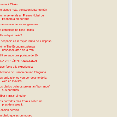
anata + Clarín
o piense más, ponga un lugar común
ómo se vende un Premio Nobel de
Economía en portada
ue no se enteren los gerentes
a estupidez no tiene límites
Usted qué haría?
r despacio es la mejor forma de ir deprisa
ómo The Economist piensa
desconectarse de la rota...
l 9 se sacó una portada de 10
UNA VERGÜENZA NACIONAL
uscríbete a la experiencia
l estado de Europa en una fotografía
as aplicaciones van por delante de la
web en móviles
os diarios polacos protestan "borrando"
sus portadas
ilbar y mirar al techo
as portadas más freaks sobre las
presidenciales f...
casión perdida
n diario que es un museo