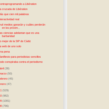
ontraprogramando a Libération
a cruzada de Libération
ás que cien mil palabras
nteractividad real
ué medios ganarán y cuáles perderán
en los próxim...
as ciencias adelantan que es una
barbaridad
o mejor de la SIP de Cádiz
a web de uno solo
na pena
anifiesto para periodistas sencillos
odo conspiraba contra el periodismo
abril
(38)
marzo
(50)
febrero
(45)
enero
(47)
11
(529)
10
(982)
09
(1081)
08
(796)