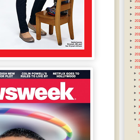
►
20
►
20
►
20
►
20
►
20
►
20
►
20
►
20
►
20
►
20
▼
20
►
►
►
►
►
►
►
▼
S
L