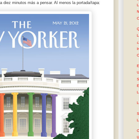
ca diez minutos más a pensar. Al menos la portada/tapa:
L
N
C
Q
L
¿
I
C
E
S
E
L
L
S
L
O
U