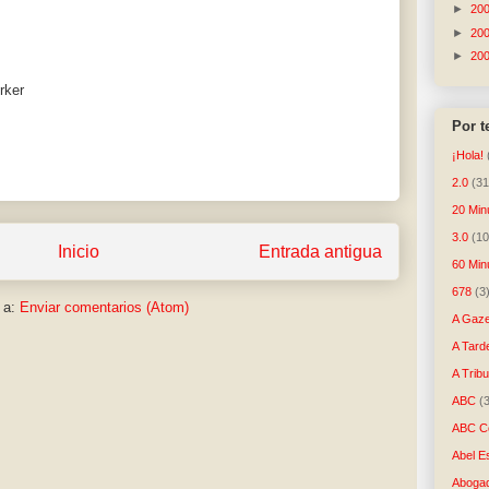
►
20
►
20
►
20
orker
Por 
¡Hola!
2.0
(31
20 Min
3.0
(10
Inicio
Entrada antigua
60 Min
678
(3
 a:
Enviar comentarios (Atom)
A Gaze
A Tard
A Trib
ABC
(
ABC Co
Abel E
Aboga