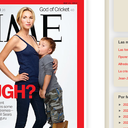
Las m
Las fo
Пролет
Alfred
La cri
Jean-
Por f
►
20
►
20
►
20
►
20