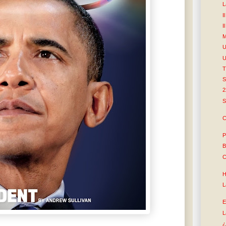
L
I
I
M
U
U
T
S
2
S
C
P
B
C
H
L
E
L
¿