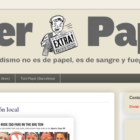
 Aires)
Toni Piqué (Barcelona)
Cont
Enviar
ón local