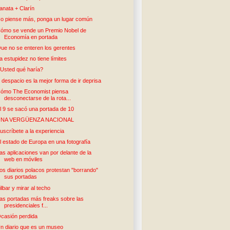
anata + Clarín
o piense más, ponga un lugar común
ómo se vende un Premio Nobel de
Economía en portada
ue no se enteren los gerentes
a estupidez no tiene límites
Usted qué haría?
r despacio es la mejor forma de ir deprisa
ómo The Economist piensa
desconectarse de la rota...
l 9 se sacó una portada de 10
UNA VERGÜENZA NACIONAL
uscríbete a la experiencia
l estado de Europa en una fotografía
as aplicaciones van por delante de la
web en móviles
os diarios polacos protestan "borrando"
sus portadas
ilbar y mirar al techo
as portadas más freaks sobre las
presidenciales f...
casión perdida
n diario que es un museo