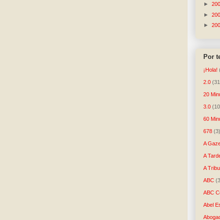
►
20
►
20
►
20
Por 
¡Hola!
2.0
(31
20 Min
3.0
(10
60 Min
678
(3
A Gaze
A Tard
A Trib
ABC
(
ABC Co
Abel E
Aboga