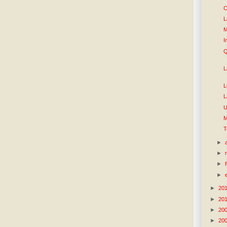
C
L
M
I
Q
L
L
L
U
M
T
►
►
►
►
►
20
►
20
►
20
►
20