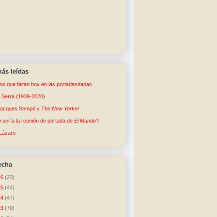
ás leídas
tos que faltan hoy en las portadas/tapas
o Serra (1939-2020)
Jacques Sempé y
The New Yorker
sería la reunión de portada de
El Mundo
?
Lázaro
echa
26
(23)
25
(44)
24
(47)
23
(70)