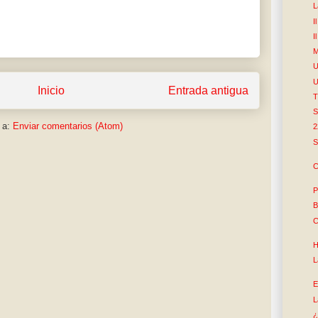
L
I
I
M
U
U
Inicio
Entrada antigua
T
S
 a:
Enviar comentarios (Atom)
2
S
C
P
B
C
H
L
E
L
¿