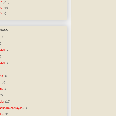
07
(215)
06
(39)
05
(7)
temas
(6)
)
utos
(7)
)
utes
(1)
)
ta
(1)
e
(2)
una
(1)
32)
lor
(10)
scudero Zadrayec
(1)
dos
(2)