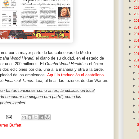
►
20
►
20
►
20
►
20
►
20
►
20
►
20
►
20
lares por la mayor parte de las cabeceras de Media
►
20
maha World Herald
, el diario de su ciudad, en el estado de
►
20
or unos 200 millones. El
Omaha World Herald
es el único
▼
20
 dos ediciones por día, una a la mañana y otra a la tarde.
►
opiedad de los empleados.
Aquí la traducción al castellano
►
icó
Financial Times
. Lea, al final, las razones de don Warren:
►
on tantas funciones como antes, la publicación local
►
o encontrar en ninguna otra parte”, como las
►
portes locales.
►
►
▼
S
rren Buffett
L