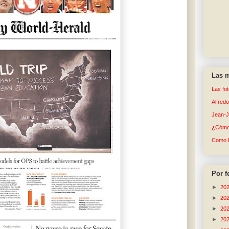
Las m
Las fo
Alfred
Jean-
¿Cómo 
Como 
Por f
►
20
►
20
►
20
►
20