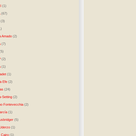
I
(1)
A
(67)
(3)
1)
a Amado
(2)
A
(7)
(5)
P
(2)
A
(1)
ladet
(1)
a Efe
(2)
as
(24)
-Setting
(2)
no Fontevecchia
(2)
arcía
(1)
usbridger
(5)
 Uderzo
(1)
 Cairo
(1)