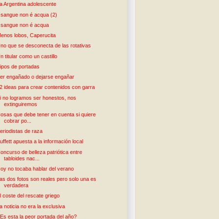
a Argentina adolescente
l sangue non é acqua (2)
l sangue non é acqua
enos lobos, Caperucita
no que se desconecta de las rotativas
n titular como un castillo
ipos de portadas
er engañado o dejarse engañar
2 ideas para crear contenidos con garra
i no logramos ser honestos, nos
extinguiremos
osas que debe tener en cuenta si quiere
cobrar po...
eriodistas de raza
uffett apuesta a la información local
oncurso de belleza patriótica entre
tabloides nac...
oy no tocaba hablar del verano
as dos fotos son reales pero solo una es
verdadera
l coste del rescate griego
a noticia no era la exclusiva
Es esta la peor portada del año?