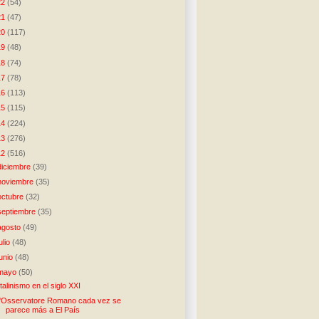
22
(54)
21
(47)
20
(117)
19
(48)
18
(74)
17
(78)
16
(113)
15
(115)
14
(224)
13
(276)
12
(516)
diciembre
(39)
noviembre
(35)
octubre
(32)
septiembre
(35)
agosto
(49)
julio
(48)
junio
(48)
mayo
(50)
talinismo en el siglo XXI
'Osservatore Romano cada vez se
parece más a El País