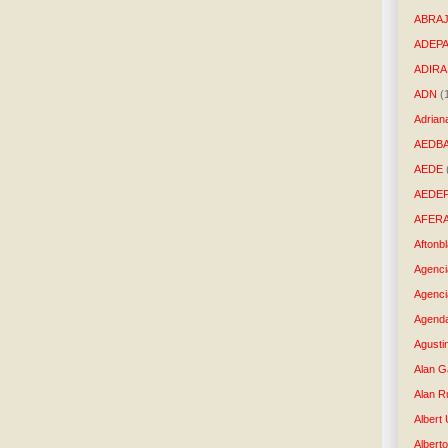
ABRAJ
ADEP
ADIRA
ADN
(
Adrian
AEDB
AEDE
AEDE
AFER
Aftonb
Agenci
Agenci
Agenda
Agusti
Alan G
Alan R
Albert
Alberto