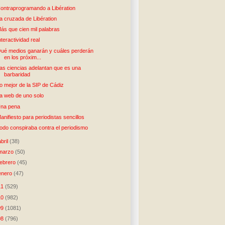
ontraprogramando a Libération
a cruzada de Libération
ás que cien mil palabras
nteractividad real
ué medios ganarán y cuáles perderán
en los próxim...
as ciencias adelantan que es una
barbaridad
o mejor de la SIP de Cádiz
a web de uno solo
na pena
anifiesto para periodistas sencillos
odo conspiraba contra el periodismo
abril
(38)
marzo
(50)
febrero
(45)
enero
(47)
11
(529)
10
(982)
09
(1081)
08
(796)