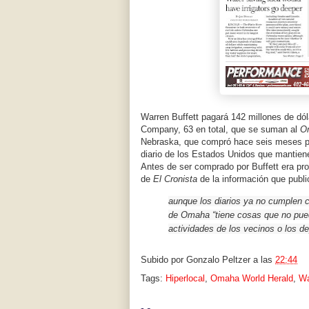
Warren Buffett pagará 142 millones de dó
Company, 63 en total, que se suman al
O
Nebraska, que compró hace seis meses p
diario de los Estados Unidos que mantiene
Antes de ser comprado por Buffett era pr
de
El Cronista
de la información que publ
aunque los diarios ya no cumplen c
de Omaha “tiene cosas que no pued
actividades de los vecinos o los de
Subido por
Gonzalo Peltzer
a las
22:44
Tags:
Hiperlocal
,
Omaha World Herald
,
Wa