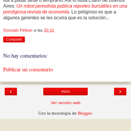
Iba a pasar tarde o temprano. Así lo titula
Clarín
de Buenos
Aires:
Un robot periodista publica reportes bursátiles en una
prestigiosa revista de economía
. Lo peligroso es que a
algunos gerentes se les ocurra que es la solución...
Gonzalo Peltzer
a las
20:11
Compartir
No hay comentarios:
Publicar un comentario
‹
›
Inicio
Ver versión web
Con la tecnología de
Blogger
.