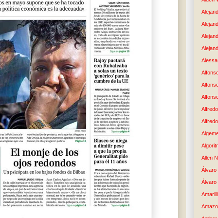
Alejand
Alejan
Alejan
Alejand
Alessan
Alfons
Alfons
Alfons
Alfredo
Alfredo
Algem
Algori
Allen 
Álvaro 
Álvaro
Amaril
Amazo