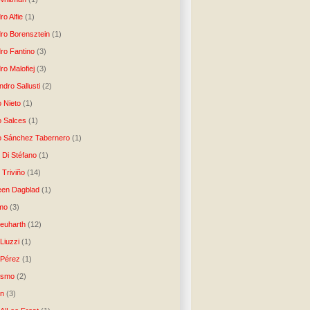
ro Alfie
(1)
dro Borensztein
(1)
dro Fantino
(3)
ro Malofiej
(3)
dro Sallusti
(2)
o Nieto
(1)
o Salces
(1)
o Sánchez Tabernero
(1)
 Di Stéfano
(1)
 Triviño
(14)
een Dagblad
(1)
tmo
(3)
Neuharth
(12)
Liuzzi
(1)
 Pérez
(1)
lismo
(2)
n
(3)