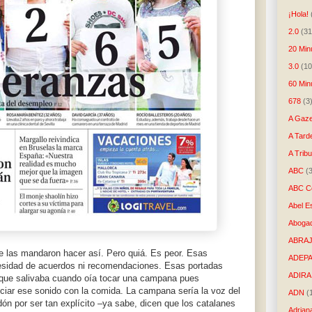
¡Hola!
2.0
(31
20 Min
3.0
(10
60 Min
678
(3
A Gaze
A Tard
A Trib
ABC
(
ABC Co
Abel E
Aboga
ABRAJ
e las mandaron hacer así. Pero quiá. Es peor. Esas
ADEP
ecesidad de acuerdos ni recomendaciones. Esas portadas
ADIRA
 que salivaba cuando oía tocar una campana pues
ciar ese sonido con la comida. La campana sería la voz del
ADN
(
dón por ser tan explícito –ya sabe, dicen que los catalanes
Adrian