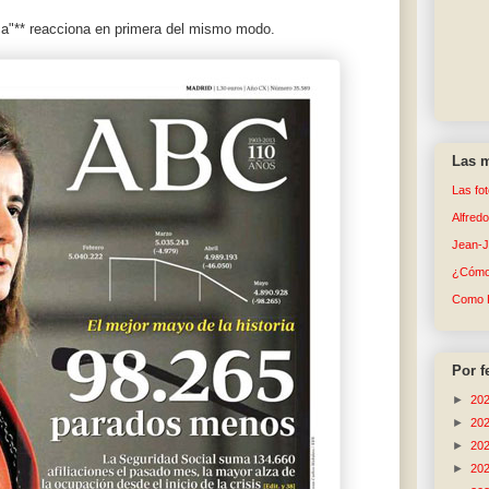
ca"** reacciona en primera del mismo modo.
Las m
Las fo
Alfred
Jean-
¿Cómo 
Como 
Por f
►
20
►
20
►
20
►
20