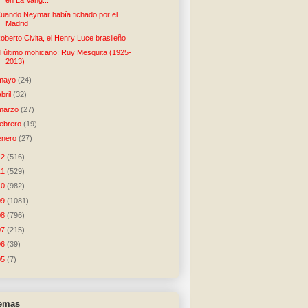
uando Neymar había fichado por el
Madrid
oberto Civita, el Henry Luce brasileño
l último mohicano: Ruy Mesquita (1925-
2013)
mayo
(24)
abril
(32)
marzo
(27)
febrero
(19)
enero
(27)
12
(516)
11
(529)
10
(982)
09
(1081)
08
(796)
07
(215)
06
(39)
05
(7)
temas