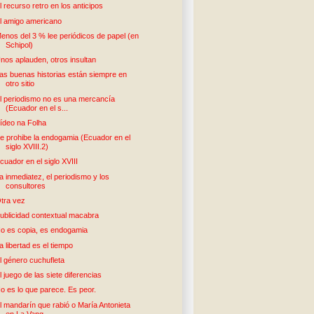
l recurso retro en los anticipos
l amigo americano
enos del 3 % lee periódicos de papel (en
Schipol)
nos aplauden, otros insultan
as buenas historias están siempre en
otro sitio
l periodismo no es una mercancía
(Ecuador en el s...
ídeo na Folha
e prohibe la endogamia (Ecuador en el
siglo XVIII.2)
cuador en el siglo XVIII
a inmediatez, el periodismo y los
consultores
tra vez
ublicidad contextual macabra
o es copia, es endogamia
a libertad es el tiempo
l género cuchufleta
l juego de las siete diferencias
o es lo que parece. Es peor.
l mandarín que rabió o María Antonieta
en La Vang...