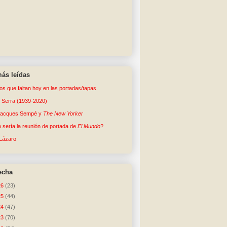
ás leídas
tos que faltan hoy en las portadas/tapas
o Serra (1939-2020)
Jacques Sempé y
The New Yorker
sería la reunión de portada de
El Mundo
?
Lázaro
echa
26
(23)
25
(44)
24
(47)
23
(70)