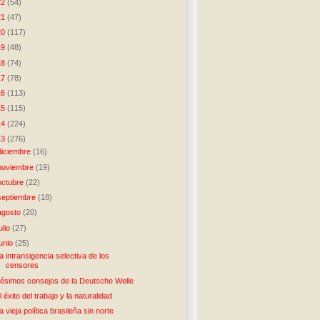
22
(54)
21
(47)
20
(117)
19
(48)
18
(74)
17
(78)
16
(113)
15
(115)
14
(224)
13
(276)
diciembre
(16)
noviembre
(19)
octubre
(22)
septiembre
(18)
agosto
(20)
julio
(27)
junio
(25)
a intransigencia selectiva de los
censores
ésimos consejos de la Deutsche Welle
l éxito del trabajo y la naturalidad
a vieja política brasileña sin norte