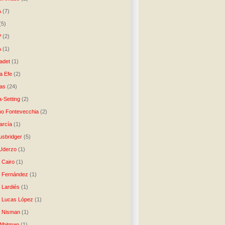
A
(7)
(5)
P
(2)
A
(1)
ladet
(1)
a Efe
(2)
as
(24)
-Setting
(2)
no Fontevecchia
(2)
arcía
(1)
usbridger
(5)
 Uderzo
(1)
 Cairo
(1)
o Fernández
(1)
o Lardiés
(1)
o Lucas López
(1)
o Nisman
(1)
Whitman
(1)