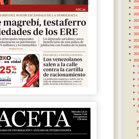
►
20
►
20
►
20
►
20
►
20
►
20
►
20
►
20
►
20
▼
20
►
►
►
►
►
►
▼
L
P
E
L