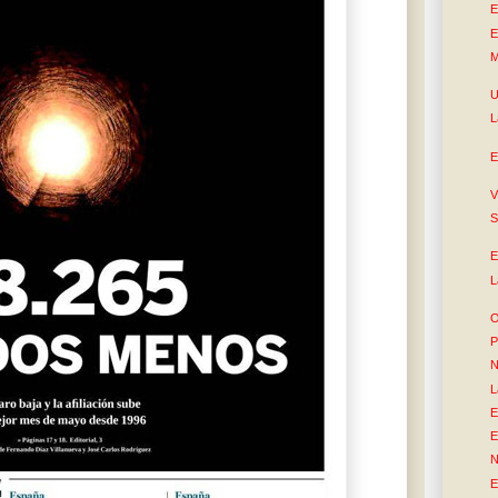
E
E
M
U
L
E
V
S
E
L
O
P
N
L
E
E
N
E