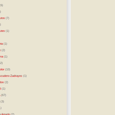
(6)
)
utos
(7)
)
utes
(1)
)
ta
(1)
e
(2)
una
(1)
32)
lor
(10)
scudero Zadrayec
(1)
dos
(2)
I
(1)
A
(67)
(3)
1)
a Amado
(2)