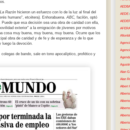
los.
AEDB
La Razón
hicieron un esfuerzo con lo de la luz al final del
AEDE
interés humano", etcétera). Enhorabuena.
ABC,
facilón, optó
AEDE
a. Puede que esa decisión sea una obra de caridad con ella,
ovilidad exterior" a la emigración de jóvenes por motivos
AFER
una cosa muy buena, muy buena, muy buena. Ocurre que los
Aftonb
cipal obra de caridad y de fe y de esperanza y de lo que
Agenci
y luego la devoción.
Agenci
colegas de bando, sale en tono apocalíptico, profético y
Agenda
:
Agusti
Alan G
Alan R
Albert
Alberto
Albert
Albert
Albert
Albert
Alden 