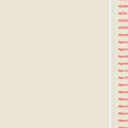
AEDB
AEDE
AEDE
AFER
Aftonb
Agenci
Agenci
Agenda
Agusti
Alan G
Alan R
Albert
Alberto
Albert
Albert
Albert
Albert
Alden 