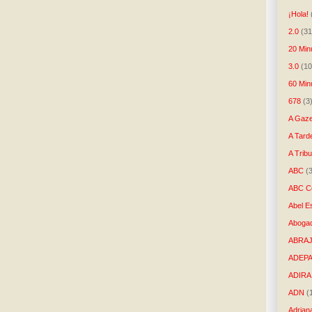
¡Hola!
2.0
(31
20 Min
3.0
(10
60 Min
678
(3
A Gaze
A Tard
A Trib
ABC
(
ABC Co
Abel E
Aboga
ABRAJ
ADEP
ADIRA
ADN
(
Adrian