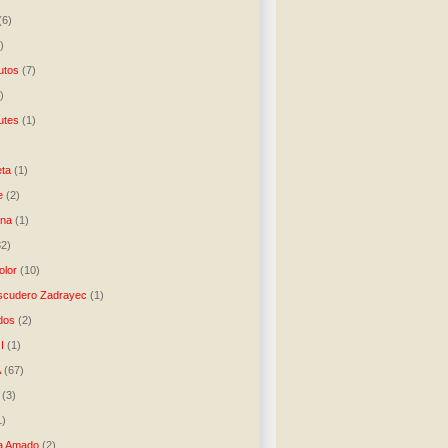
(6)
)
utos
(7)
)
utes
(1)
)
ta
(1)
e
(2)
una
(1)
32)
lor
(10)
scudero Zadrayec
(1)
dos
(2)
I
(1)
A
(67)
(3)
1)
a Amado
(2)