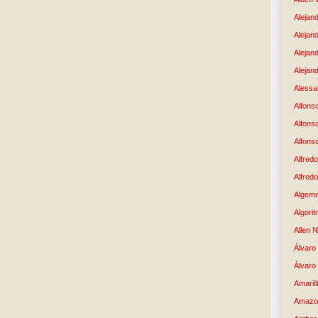
Alejand
Alejan
Alejan
Alejand
Alessan
Alfons
Alfons
Alfons
Alfredo
Alfredo
Algem
Algori
Allen 
Álvaro 
Álvaro
Amaril
Amazo