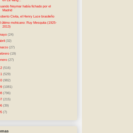
uando Neymar había fichado por el
Madrid
oberto Civita, el Henry Luce brasileño
l último mohicano: Ruy Mesquita (1925-
2013)
mayo
(24)
abril
(32)
marzo
(27)
febrero
(19)
enero
(27)
12
(516)
11
(529)
10
(982)
09
(1081)
08
(796)
07
(215)
06
(39)
05
(7)
temas