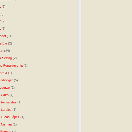
A
(7)
(5)
P
(2)
A
(1)
ladet
(1)
a Efe
(2)
as
(24)
-Setting
(2)
no Fontevecchia
(2)
arcía
(1)
usbridger
(5)
 Uderzo
(1)
 Cairo
(1)
o Fernández
(1)
o Lardiés
(1)
o Lucas López
(1)
o Nisman
(1)
Whitman
(1)