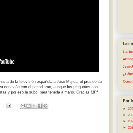
Las m
Las fo
Alfred
Jean-
¿Cómo 
vista de la televisión española a José Mujica, el presidente
Como 
ica conexión con el periodismo, aunque las preguntas son
stas y por eso la subo, para tenerla a mano. Gracias MP*.
Por f
►
20
►
20
►
20
►
20