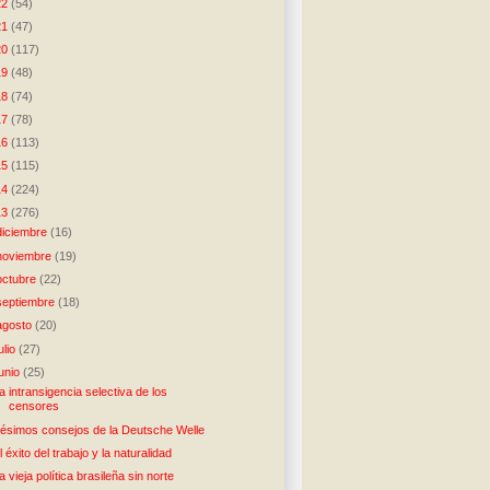
22
(54)
21
(47)
20
(117)
19
(48)
18
(74)
17
(78)
16
(113)
15
(115)
14
(224)
13
(276)
diciembre
(16)
noviembre
(19)
octubre
(22)
septiembre
(18)
agosto
(20)
julio
(27)
junio
(25)
a intransigencia selectiva de los
censores
ésimos consejos de la Deutsche Welle
l éxito del trabajo y la naturalidad
a vieja política brasileña sin norte