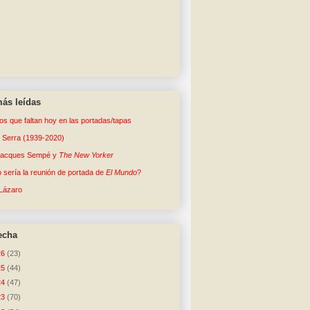
ás leídas
tos que faltan hoy en las portadas/tapas
o Serra (1939-2020)
Jacques Sempé y
The New Yorker
sería la reunión de portada de
El Mundo
?
Lázaro
echa
26
(23)
25
(44)
24
(47)
23
(70)