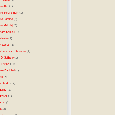
ro Alfie
(1)
dro Borensztein
(1)
dro Fantino
(3)
ro Malofiej
(3)
dro Sallusti
(2)
o Nieto
(1)
o Salces
(1)
o Sánchez Tabernero
(1)
 Di Stéfano
(1)
 Triviño
(14)
een Dagblad
(1)
tmo
(3)
Neuharth
(12)
Liuzzi
(1)
 Pérez
(1)
lismo
(2)
n
(3)