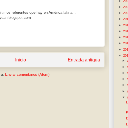
►
20
►
20
ltimos referentes que hay en América latina...
►
20
eycan.blogspot.com
►
20
►
20
►
20
►
20
►
20
►
20
▼
20
Inicio
Entrada antigua
►
►
►
 a:
Enviar comentarios (Atom)
►
►
►
▼
L
P
E
L