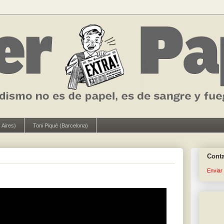
 Aires)
Toni Piqué (Barcelona)
Cont
Enviar