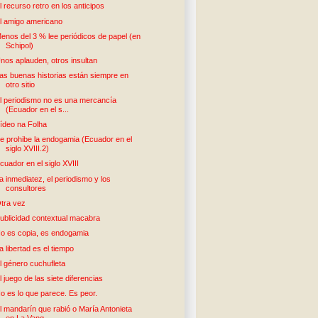
l recurso retro en los anticipos
l amigo americano
enos del 3 % lee periódicos de papel (en
Schipol)
nos aplauden, otros insultan
as buenas historias están siempre en
otro sitio
l periodismo no es una mercancía
(Ecuador en el s...
ídeo na Folha
e prohibe la endogamia (Ecuador en el
siglo XVIII.2)
cuador en el siglo XVIII
a inmediatez, el periodismo y los
consultores
tra vez
ublicidad contextual macabra
o es copia, es endogamia
a libertad es el tiempo
l género cuchufleta
l juego de las siete diferencias
o es lo que parece. Es peor.
l mandarín que rabió o María Antonieta
en La Vang...