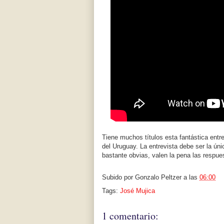
Tiene muchos títulos esta fantástica entre
del Uruguay. La entrevista debe ser la ún
bastante obvias, valen la pena las respue
Subido por
Gonzalo Peltzer
a las
06:00
Tags:
José Mujica
1 comentario: