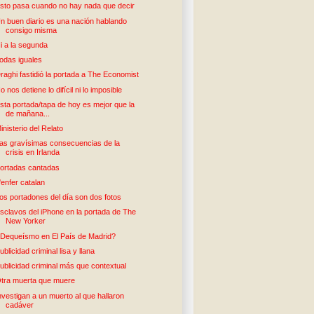
sto pasa cuando no hay nada que decir
n buen diario es una nación hablando
consigo misma
i a la segunda
odas iguales
raghi fastidió la portada a The Economist
o nos detiene lo difícil ni lo imposible
sta portada/tapa de hoy es mejor que la
de mañana...
inisterio del Relato
as gravísimas consecuencias de la
crisis en Irlanda
ortadas cantadas
'enfer catalan
os portadones del día son dos fotos
sclavos del iPhone en la portada de The
New Yorker
Dequeísmo en El País de Madrid?
ublicidad criminal lisa y llana
ublicidad criminal más que contextual
tra muerta que muere
nvestigan a un muerto al que hallaron
cadáver