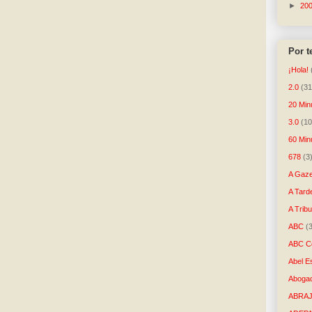
►
20
Por 
¡Hola!
2.0
(31
20 Min
3.0
(10
60 Min
678
(3
A Gaze
A Tard
A Trib
ABC
(
ABC Co
Abel E
Aboga
ABRAJ