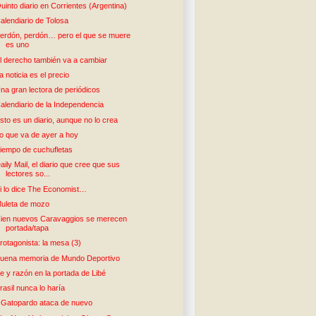
uinto diario en Corrientes (Argentina)
alendiario de Tolosa
erdón, perdón… pero el que se muere
es uno
l derecho también va a cambiar
a noticia es el precio
na gran lectora de periódicos
alendiario de la Independencia
sto es un diario, aunque no lo crea
o que va de ayer a hoy
iempo de cuchufletas
aily Mail, el diario que cree que sus
lectores so...
i lo dice The Economist…
uleta de mozo
ien nuevos Caravaggios se merecen
portada/tapa
rotagonista: la mesa (3)
uena memoria de Mundo Deportivo
e y razón en la portada de Libé
rasil nunca lo haría
l Gatopardo ataca de nuevo