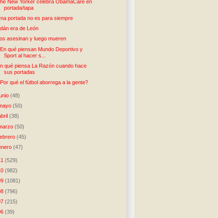
he New Yorker celebra ObamaCare en
portada/tapa
na portada no es para siempre
dán era de León
os asesinan y luego mueren
En qué piensan Mundo Deportivo y
Sport al hacer s...
n qué piensa La Razón cuando hace
sus portadas
Por qué el fútbol aborrega a la gente?
junio
(48)
mayo
(50)
abril
(38)
marzo
(50)
febrero
(45)
enero
(47)
11
(529)
10
(982)
09
(1081)
08
(796)
07
(215)
06
(39)