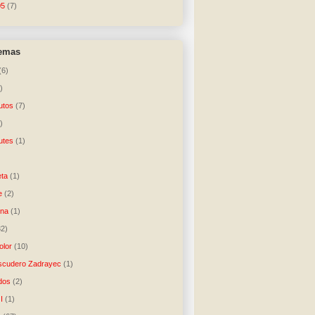
05
(7)
temas
(6)
)
utos
(7)
)
utes
(1)
)
ta
(1)
e
(2)
una
(1)
32)
lor
(10)
scudero Zadrayec
(1)
dos
(2)
I
(1)