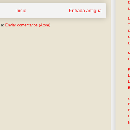
E
U
Inicio
Entrada antigua
N
T
 a:
Enviar comentarios (Atom)
D
N
E
M
L
P
L
L
E
¿
P
P
O
I