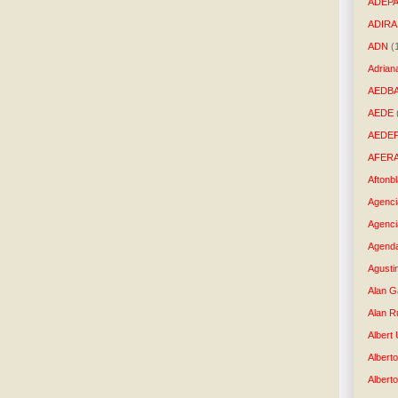
ADEP
ADIRA
ADN
(
Adrian
AEDB
AEDE
AEDE
AFER
Aftonb
Agenci
Agenci
Agenda
Agusti
Alan G
Alan R
Albert
Alberto
Albert