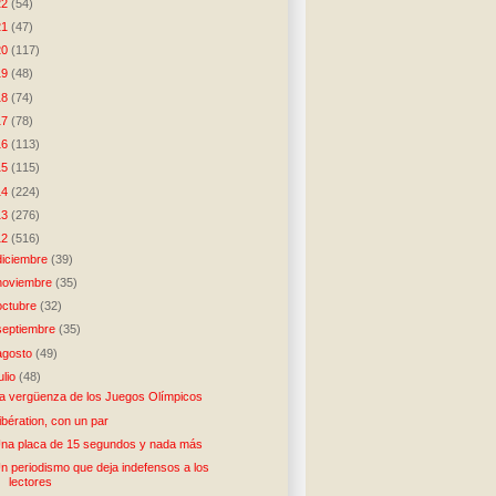
22
(54)
21
(47)
20
(117)
19
(48)
18
(74)
17
(78)
16
(113)
15
(115)
14
(224)
13
(276)
12
(516)
diciembre
(39)
noviembre
(35)
octubre
(32)
septiembre
(35)
agosto
(49)
julio
(48)
a vergüenza de los Juegos Olímpicos
ibération, con un par
na placa de 15 segundos y nada más
n periodismo que deja indefensos a los
lectores