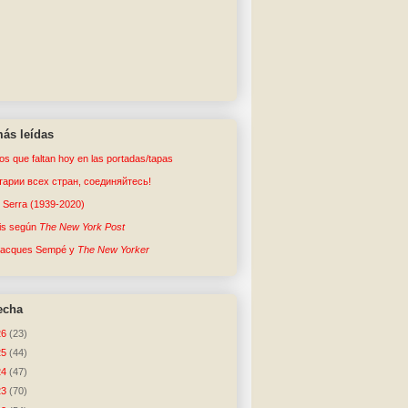
ás leídas
tos que faltan hoy en las portadas/tapas
арии всех стран, соединяйтесь!
o Serra (1939-2020)
sis según
The New York Post
Jacques Sempé y
The New Yorker
echa
26
(23)
25
(44)
24
(47)
23
(70)