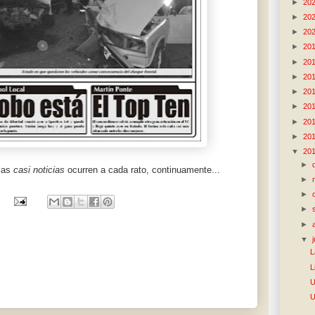
►
20
►
20
►
20
►
20
►
20
►
20
►
20
►
20
►
20
►
20
▼
20
►
 las
casi noticias
ocurren a cada rato, continuamente...
►
►
►
►
▼
L
L
U
U