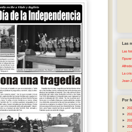
Las m
Las fo
Пролет
Alfred
La cri
Jean-
Por f
►
20
►
20
►
20
►
20