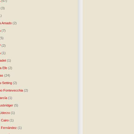
A
(67)
(3)
1)
a Amado
(2)
A
(7)
(5)
P
(2)
A
(1)
ladet
(1)
a Efe
(2)
as
(24)
-Setting
(2)
no Fontevecchia
(2)
arcía
(1)
usbridger
(5)
 Uderzo
(1)
 Cairo
(1)
o Fernández
(1)