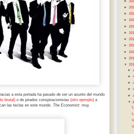
►
20
►
20
►
20
►
20
►
20
►
20
►
20
►
20
►
20
►
20
▼
20
►
►
►
►
racias a esta portada ha pasado de ser un asunto del mundo
►
o brutal)
o de pirados conspiracionistas
(otro ejemplo)
a
▼
ocan las teclas en este mundo.
The Economist:
muy
L
L
U
U