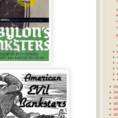
T
U
A
L
¿
E
¿
►
►
►
►
►
►
►
20
►
20
►
20
►
20
►
20
►
20