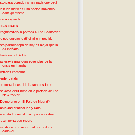
sto pasa cuando no hay nada que decir
n buen diario es una nación hablando
consigo misma
i a la segunda
odas iguales
raghi fastidió la portada a The Economist
o nos detiene lo difícil ni lo imposible
sta portada/tapa de hoy es mejor que la
de mañana...
inisterio del Relato
as gravísimas consecuencias de la
crisis en Irlanda
ortadas cantadas
'enfer catalan
os portadones del día son dos fotos
sclavos del iPhone en la portada de The
New Yorker
Dequeísmo en El País de Madrid?
ublicidad criminal lisa y llana
ublicidad criminal más que contextual
tra muerta que muere
nvestigan a un muerto al que hallaron
cadáver