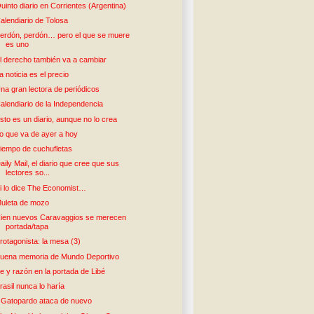
uinto diario en Corrientes (Argentina)
alendiario de Tolosa
erdón, perdón… pero el que se muere
es uno
l derecho también va a cambiar
a noticia es el precio
na gran lectora de periódicos
alendiario de la Independencia
sto es un diario, aunque no lo crea
o que va de ayer a hoy
iempo de cuchufletas
aily Mail, el diario que cree que sus
lectores so...
i lo dice The Economist…
uleta de mozo
ien nuevos Caravaggios se merecen
portada/tapa
rotagonista: la mesa (3)
uena memoria de Mundo Deportivo
e y razón en la portada de Libé
rasil nunca lo haría
l Gatopardo ataca de nuevo