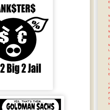
E
U
N
T
D
N
E
M
L
P
L
L
E
¿
P
P
O
I