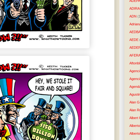
ADEP
ADIRA
ADN
(
Adrian
AEDB
AEDE
AEDE
AFER
Aftonb
Agenci
Agenci
Agenda
Agusti
Alan G
Alan R
Albert
Alberto
Albert