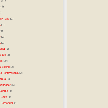
A
(67)
(3)
1)
a Amado
(2)
A
(7)
(5)
P
(2)
A
(1)
ladet
(1)
a Efe
(2)
as
(24)
-Setting
(2)
no Fontevecchia
(2)
arcía
(1)
usbridger
(5)
 Uderzo
(1)
 Cairo
(1)
o Fernández
(1)