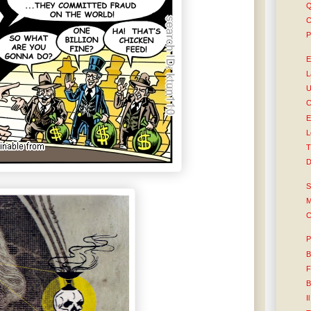
Q
C
P
E
L
U
C
E
L
T
D
S
M
C
P
B
F
B
I