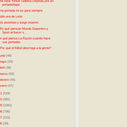
he New Yorker celebra ObamaCare en
portada/tapa
na portada no es para siempre
dán era de León
os asesinan y luego mueren
En qué piensan Mundo Deportivo y
Sport al hacer s...
n qué piensa La Razón cuando hace
sus portadas
Por qué el fútbol aborrega a la gente?
junio
(48)
mayo
(50)
abril
(38)
marzo
(50)
febrero
(45)
enero
(47)
11
(529)
10
(982)
09
(1081)
08
(796)
07
(215)
06
(39)