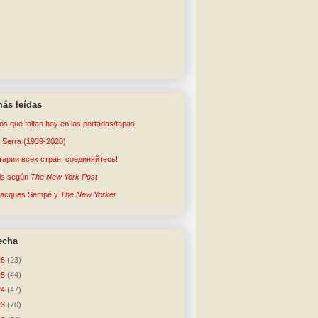
ás leídas
tos que faltan hoy en las portadas/tapas
o Serra (1939-2020)
арии всех стран, соединяйтесь!
sis según
The New York Post
Jacques Sempé y
The New Yorker
echa
26
(23)
25
(44)
24
(47)
23
(70)