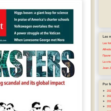
Las m
Las fo
Alfred
Пролет
La cri
Jean-
Por f
►
20
►
20
►
20
►
20