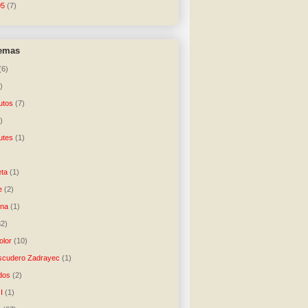
05
(7)
temas
(6)
)
utos
(7)
)
utes
(1)
)
ta
(1)
e
(2)
una
(1)
32)
lor
(10)
scudero Zadrayec
(1)
dos
(2)
I
(1)