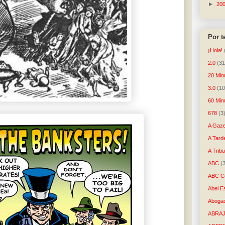
►
20
Por 
¡Hola!
2.0
(31
20 Min
3.0
(10
60 Min
678
(3
A Gaze
A Tard
A Trib
ABC
(
ABC Co
Abel E
Aboga
ABRAJ