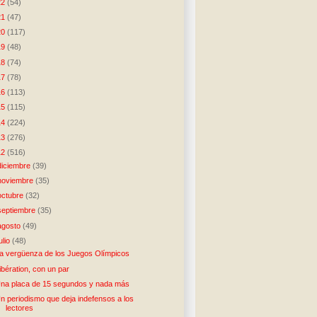
22
(54)
21
(47)
20
(117)
19
(48)
18
(74)
17
(78)
16
(113)
15
(115)
14
(224)
13
(276)
12
(516)
diciembre
(39)
noviembre
(35)
octubre
(32)
septiembre
(35)
agosto
(49)
julio
(48)
a vergüenza de los Juegos Olímpicos
ibération, con un par
na placa de 15 segundos y nada más
n periodismo que deja indefensos a los
lectores