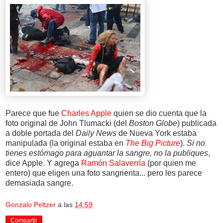
Parece que fue
Charles Apple
quien se dio cuenta que la
foto original de John Tlumacki (del
Boston Globe
) publicada
a doble portada del
Daily News
de Nueva York estaba
manipulada (la original estaba en
The Big Picture
).
Si no
tienes estómago para aguantar la sangre, no la publiques
,
dice Apple. Y agrega
Ramón Salaverría
(por quien me
entero) que eligen una foto sangrienta... pero les parece
demasiada sangre.
Gonzalo Peltzer
a las
14:59
Compartir