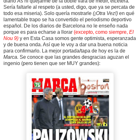
diario
As
ni quejarme de la doble vara de medir, etcétera
.
Sería faltarle al respeto (a usted, digo, que ya se percata de
todo esa miseria). Solo quería mostrarle
(¡Otra Vez!)
en qué
lamentable trapo se ha convertido el periodismo deportivo
español. De los diarios de Barcelona no le enseño nada
porque es para echarse a llorar
(excepto, como siempre,
El
Nou 9)
y en Esta Casa somos gente optimista, esperanzada
y de buena onda. Así que le voy a dar una buena noticia
para confirmarlo. La mejor portada/tapa de hoy es la de
Marca.
Se conoce que las grandes desgracias aguzan el
ingenio (pero tienen que ser MUY grandes):