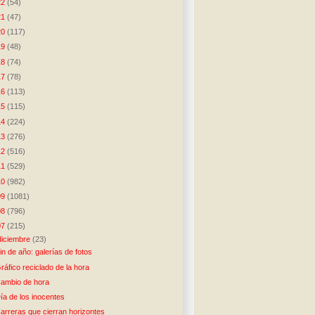
22
(54)
21
(47)
20
(117)
19
(48)
18
(74)
17
(78)
16
(113)
15
(115)
14
(224)
13
(276)
12
(516)
11
(529)
10
(982)
09
(1081)
08
(796)
07
(215)
diciembre
(23)
in de año: galerías de fotos
ráfico reciclado de la hora
ambio de hora
ía de los inocentes
arreras que cierran horizontes