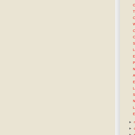
O
T
C
W
C
C
S
L
E
P
N
A
E
L
S
N
L
E
►
►
►