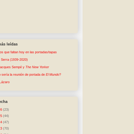
ás leídas
tos que faltan hoy en las portadas/tapas
o Serra (1939-2020)
Jacques Sempé y
The New Yorker
sería la reunión de portada de
El Mundo
?
Lázaro
echa
26
(23)
25
(44)
24
(47)
23
(70)