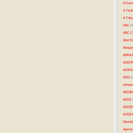
A Gaze
A Tard
A Trib
ABC
(
ABC Co
Abel E
Aboga
ABRAJ
ADEP
ADIRA
ADN
(
Adrian
AEDB
AEDE
AEDE
AFER
Aftonb
Agenci