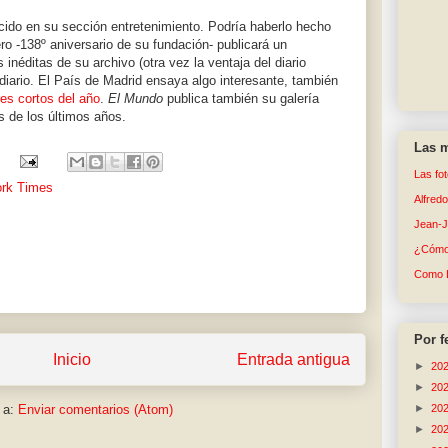
cido en su sección entretenimiento. Podría haberlo hecho
ero -138º aniversario de su fundación- publicará un
néditas de su archivo (otra vez la ventaja del diario
 diario. El País de Madrid ensaya algo interesante, también
es cortos del año
.
El Mundo
publica también su galería
s de los últimos años.
Las m
Las fo
rk Times
Alfred
Jean-
¿Cómo 
Como 
Por f
Inicio
Entrada antigua
►
20
►
20
►
20
 a:
Enviar comentarios (Atom)
►
20