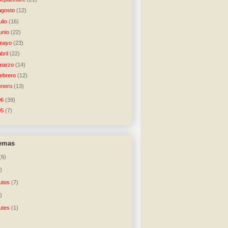
agosto
(12)
julio
(16)
junio
(22)
mayo
(23)
abril
(22)
marzo
(14)
febrero
(12)
enero
(13)
06
(39)
05
(7)
temas
(6)
)
utos
(7)
)
utes
(1)
)