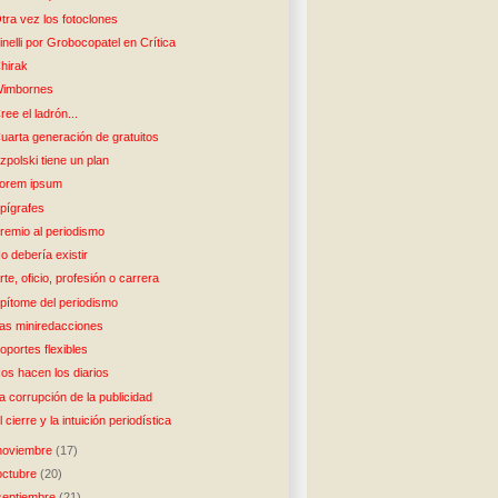
tra vez los fotoclones
inelli por Grobocopatel en Crítica
hirak
imbornes
ree el ladrón...
uarta generación de gratuitos
zpolski tiene un plan
orem ipsum
pígrafes
remio al periodismo
o debería existir
rte, oficio, profesión o carrera
pítome del periodismo
as miniredacciones
oportes flexibles
os hacen los diarios
a corrupción de la publicidad
l cierre y la intuición periodística
noviembre
(17)
octubre
(20)
septiembre
(21)