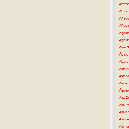
Alfons
Alfons
Alfredo
Alfredo
Algem
Algori
Allen 
Álvaro 
Álvaro
Amaril
Amazo
Amber 
Ámbito
Ana G
Ana Pa
Análisi
Anas 
Anchor