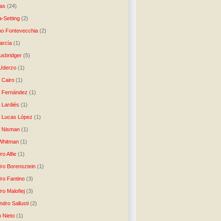
as
(24)
-Setting
(2)
no Fontevecchia
(2)
arcía
(1)
usbridger
(5)
 Uderzo
(1)
 Cairo
(1)
o Fernández
(1)
o Lardiés
(1)
o Lucas López
(1)
o Nisman
(1)
Whitman
(1)
ro Alfie
(1)
dro Borensztein
(1)
dro Fantino
(3)
ro Malofiej
(3)
dro Sallusti
(2)
o Nieto
(1)