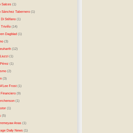
o Salces
(1)
o Sánchez Tabernero
(1)
 Di Stéfano
(1)
 Triviño
(14)
een Dagblad
(1)
tmo
(3)
Neuharth
(12)
Liuzzi
(1)
 Pérez
(1)
lismo
(2)
n
(3)
A'Lee Frost
(1)
 Financiero
(9)
erchenson
(1)
stor
(1)
s
(5)
Aremeyaw Anas
(1)
age Daily News
(1)