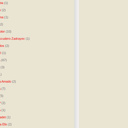
ta
(1)
e
(2)
una
(1)
32)
lor
(10)
scudero Zadrayec
(1)
dos
(2)
I
(1)
A
(67)
(3)
1)
a Amado
(2)
A
(7)
(5)
P
(2)
A
(1)
ladet
(1)
a Efe
(2)