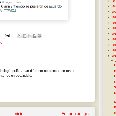
►
20
►
20
►
20
►
20
►
20
►
20
►
20
►
20
no
►
20
►
20
▼
20
▼
L
eología política tan diferente condenen con tanto
R
nte fue un escándalo.
L
Q
S
K
N
B
M
Inicio
Entrada antigua