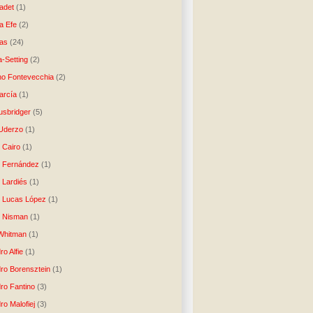
ladet
(1)
a Efe
(2)
as
(24)
-Setting
(2)
no Fontevecchia
(2)
arcía
(1)
usbridger
(5)
 Uderzo
(1)
 Cairo
(1)
o Fernández
(1)
o Lardiés
(1)
o Lucas López
(1)
o Nisman
(1)
Whitman
(1)
ro Alfie
(1)
dro Borensztein
(1)
dro Fantino
(3)
ro Malofiej
(3)