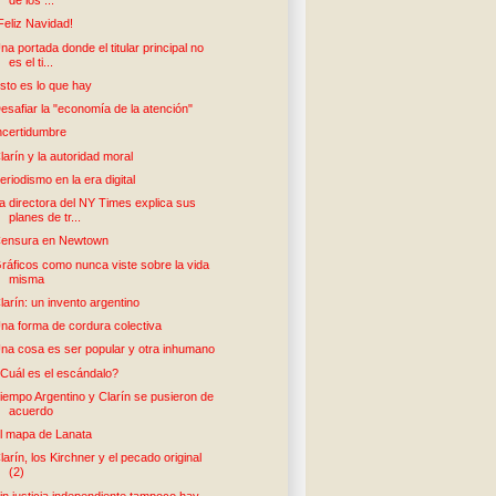
de los ...
Feliz Navidad!
na portada donde el titular principal no
es el ti...
sto es lo que hay
esafiar la "economía de la atención"
ncertidumbre
larín y la autoridad moral
eriodismo en la era digital
a directora del NY Times explica sus
planes de tr...
ensura en Newtown
ráficos como nunca viste sobre la vida
misma
larín: un invento argentino
na forma de cordura colectiva
na cosa es ser popular y otra inhumano
Cuál es el escándalo?
iempo Argentino y Clarín se pusieron de
acuerdo
l mapa de Lanata
larín, los Kirchner y el pecado original
(2)
in justicia independiente tampoco hay