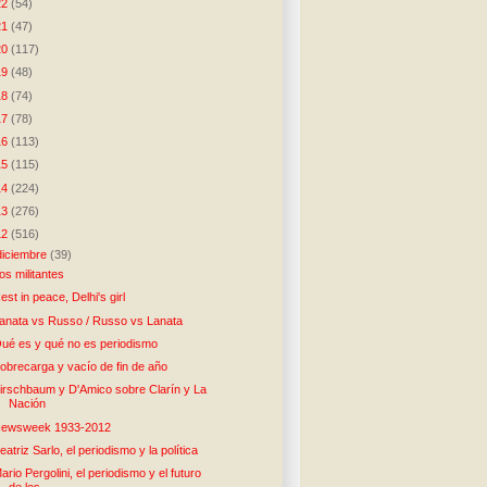
22
(54)
21
(47)
20
(117)
19
(48)
18
(74)
17
(78)
16
(113)
15
(115)
14
(224)
13
(276)
12
(516)
diciembre
(39)
os militantes
est in peace, Delhi's girl
anata vs Russo / Russo vs Lanata
ué es y qué no es periodismo
obrecarga y vacío de fin de año
irschbaum y D'Amico sobre Clarín y La
Nación
ewsweek 1933-2012
eatriz Sarlo, el periodismo y la política
ario Pergolini, el periodismo y el futuro