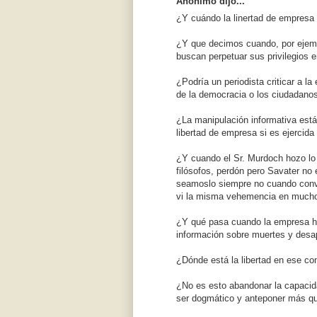
Anónimo dijo...
¿Y cuándo la linertad de empresa n
¿Y que decimos cuando, por ejempl
buscan perpetuar sus privilegios 
¿Podría un periodista criticar a 
de la democracia o los ciudadano
¿La manipulación informativa está 
libertad de empresa si es ejercida
¿Y cuando el Sr. Murdoch hozo lo q
filósofos, perdón pero Savater no 
seamoslo siempre no cuando convi
vi la misma vehemencia en muchos 
¿Y qué pasa cuando la empresa ha
información sobre muertes y desa
¿Dónde está la libertad en ese co
¿No es esto abandonar la capacidad
ser dogmático y anteponer más que