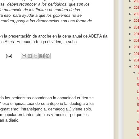
►
20
cas, deben reconocer a los periódicos, que son los
►
20
de marcación de los límites de cordura de los
►
20
ra eso, para ayudar a que los gobiernos no se
 cordura, porque las democracias son una forma de
►
20
►
20
►
20
n la presentación de anoche en la cena anual de ADEPA (la
►
20
os Aires. En cuanto tenga el video, lo subo.
►
20
►
20
►
20
▼
20
▼
L
R
L
 los periodistas abandonan la capacidad crítica se
Q
 Y eso empieza cuando se antepone la ideología a los
S
ogmatismo, intransigencia, demagogia..) viene solo.
K
mpopular en tantos círculos y medios: porque les
an a diario.
N
B
M