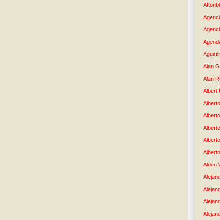
Aftonb
Agenci
Agenci
Agenda
Agusti
Alan G
Alan R
Albert
Alberto
Albert
Albert
Albert
Albert
Alden 
Alejand
Alejan
Alejan
Alejand