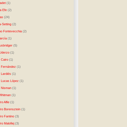
ladet
(1)
a Efe
(2)
as
(24)
-Setting
(2)
no Fontevecchia
(2)
arcía
(1)
usbridger
(5)
 Uderzo
(1)
 Cairo
(1)
o Fernández
(1)
o Lardiés
(1)
o Lucas López
(1)
o Nisman
(1)
Whitman
(1)
ro Alfie
(1)
dro Borensztein
(1)
dro Fantino
(3)
ro Malofiej
(3)