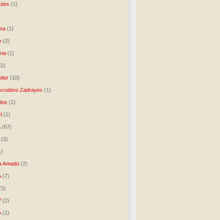
utes
(1)
)
ta
(1)
e
(2)
una
(1)
32)
lor
(10)
scudero Zadrayec
(1)
dos
(2)
I
(1)
A
(67)
(3)
1)
a Amado
(2)
A
(7)
(5)
P
(2)
A
(1)