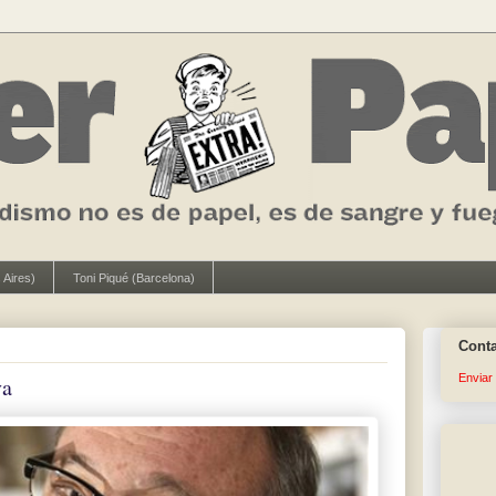
 Aires)
Toni Piqué (Barcelona)
Cont
Enviar
va