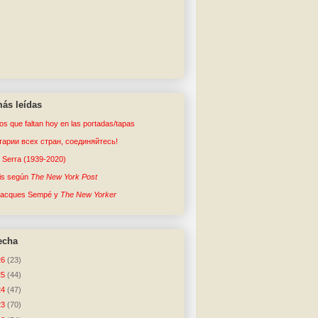
ás leídas
tos que faltan hoy en las portadas/tapas
арии всех стран, соединяйтесь!
o Serra (1939-2020)
sis según
The New York Post
Jacques Sempé y
The New Yorker
echa
26
(23)
25
(44)
24
(47)
23
(70)