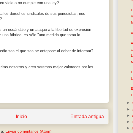
ca viola o no cumple con una ley?
L
 los derechos sindicales de sus periodistas, nos
V
?
M
 un escándalo y un ataque a la libertad de expresión
A
 una fábrica, es sólo "una medida que toma la
A
¿
edio sea el que sea se antepone al deber de informar?
L
M
tas nosotros y creo seremos mejor valorados por los
L
L
E
E
►
►
►
Inicio
Entrada antigua
►
►
 a:
Enviar comentarios (Atom)