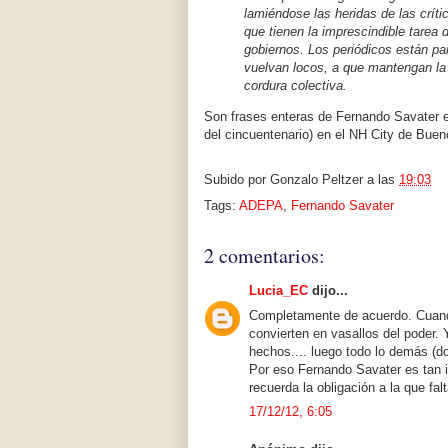
lamiéndose las heridas de las críti
que tienen la imprescindible tarea 
gobiernos. Los periódicos están pa
vuelvan locos, a que mantengan la
cordura colectiva.
Son frases enteras de Fernando Savater e
del cincuentenario) en el NH City de Buen
Subido por
Gonzalo Peltzer
a las
19:03
Tags:
ADEPA
,
Fernando Savater
2 comentarios:
Lucia_EC
dijo...
Completamente de acuerdo. Cuando
convierten en vasallos del poder.
hechos.... luego todo lo demás (d
Por eso Fernando Savater es tan i
recuerda la obligación a la que falt
17/12/12, 6:05