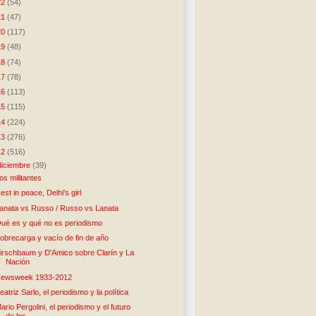
22
(54)
21
(47)
20
(117)
19
(48)
18
(74)
17
(78)
16
(113)
15
(115)
14
(224)
13
(276)
12
(516)
diciembre
(39)
os militantes
est in peace, Delhi's girl
anata vs Russo / Russo vs Lanata
ué es y qué no es periodismo
obrecarga y vacío de fin de año
irschbaum y D'Amico sobre Clarín y La
Nación
ewsweek 1933-2012
eatriz Sarlo, el periodismo y la política
ario Pergolini, el periodismo y el futuro