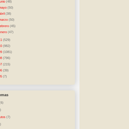
junio
(48)
mayo
(50)
abril
(38)
marzo
(50)
febrero
(45)
enero
(47)
11
(529)
10
(982)
09
(1081)
08
(796)
07
(215)
06
(39)
05
(7)
temas
(6)
)
utos
(7)
)