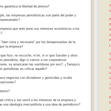
¡
o garantiza la libertad de prensa?
U
o, las empresas periodísticas son parte del poder y
E
empresariales?
D
la empresa que ante pone sus intereses económicos a los
I
s?
C
P
"bien vista y necesaria" por los bienpensantes de la
L
 por la empresa?
C
ue hizo, no escuche, ni leí, ni ví que Savater y otros
G
es periodista, digo si vamos a ser corporativos
ene, se arrancaran las vestiduras por eso?, ¿Tampoco
C
periodistas en criticar aquello?
U
ce negocios con dictadores y genocidas y oculta
U
pariciones?
¿
T
ntexto?
E
 crítica y ser servil a los intereses de la empresa y
C
 una ideología mercantilista a una idea de periodismo?
S