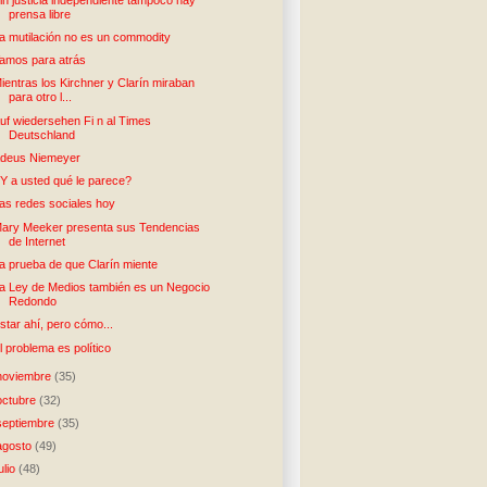
prensa libre
a mutilación no es un commodity
amos para atrás
ientras los Kirchner y Clarín miraban
para otro l...
uf wiedersehen Fi n al Times
Deutschland
deus Niemeyer
Y a usted qué le parece?
as redes sociales hoy
ary Meeker presenta sus Tendencias
de Internet
a prueba de que Clarín miente
a Ley de Medios también es un Negocio
Redondo
star ahí, pero cómo...
l problema es político
noviembre
(35)
octubre
(32)
septiembre
(35)
agosto
(49)
julio
(48)