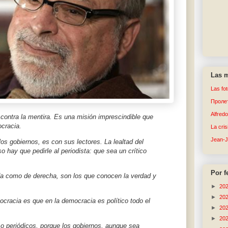
Las m
Las fo
Пролет
Alfred
 contra la mentira. Es una misión imprescindible que
ocracia.
La cri
Jean-
los gobiernos, es con sus lectores. La lealtad del
so hay que pedirle al periodista: que sea un crítico
Por f
rda como de derecha, son los que conocen la verdad y
►
20
►
20
ocracia es que en la democracia es político todo el
►
20
►
20
 o periódicos, porque los gobiernos, aunque sea