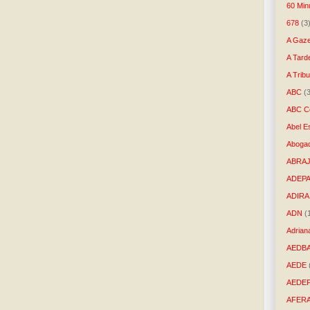
60 Min
678
(3
A Gaze
A Tard
A Trib
ABC
(
ABC Co
Abel E
Aboga
ABRAJ
ADEP
ADIRA
ADN
(
Adrian
AEDB
AEDE
AEDE
AFER