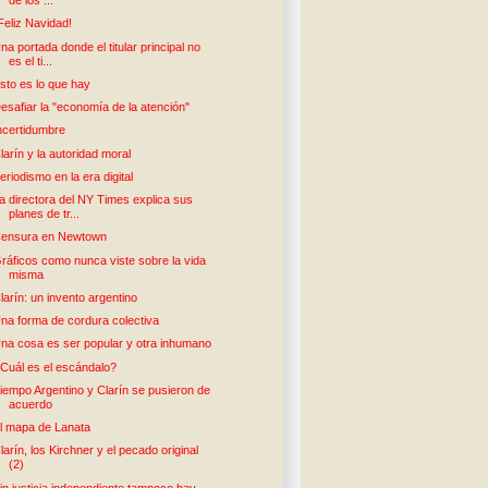
de los ...
Feliz Navidad!
na portada donde el titular principal no
es el ti...
sto es lo que hay
esafiar la "economía de la atención"
ncertidumbre
larín y la autoridad moral
eriodismo en la era digital
a directora del NY Times explica sus
planes de tr...
ensura en Newtown
ráficos como nunca viste sobre la vida
misma
larín: un invento argentino
na forma de cordura colectiva
na cosa es ser popular y otra inhumano
Cuál es el escándalo?
iempo Argentino y Clarín se pusieron de
acuerdo
l mapa de Lanata
larín, los Kirchner y el pecado original
(2)
in justicia independiente tampoco hay