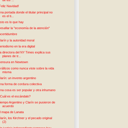
de los ...
Feliz Navidad!
na portada donde el titular principal no
es el ti...
sto es lo que hay
esafiar la "economía de la atención"
ncertidumbre
larín y la autoridad moral
eriodismo en la era digital
a directora del NY Times explica sus
planes de tr...
ensura en Newtown
ráficos como nunca viste sobre la vida
misma
larín: un invento argentino
na forma de cordura colectiva
na cosa es ser popular y otra inhumano
Cuál es el escándalo?
iempo Argentino y Clarín se pusieron de
acuerdo
l mapa de Lanata
larín, los Kirchner y el pecado original
(2)
in justicia independiente tampoco hay