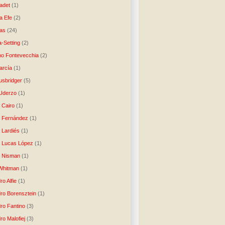
ladet
(1)
a Efe
(2)
as
(24)
-Setting
(2)
no Fontevecchia
(2)
arcía
(1)
usbridger
(5)
 Uderzo
(1)
 Cairo
(1)
o Fernández
(1)
o Lardiés
(1)
o Lucas López
(1)
o Nisman
(1)
Whitman
(1)
ro Alfie
(1)
dro Borensztein
(1)
dro Fantino
(3)
ro Malofiej
(3)