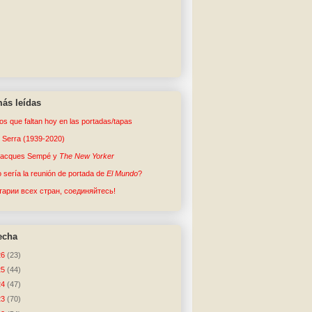
ás leídas
tos que faltan hoy en las portadas/tapas
o Serra (1939-2020)
Jacques Sempé y
The New Yorker
sería la reunión de portada de
El Mundo
?
арии всех стран, соединяйтесь!
echa
26
(23)
25
(44)
24
(47)
23
(70)