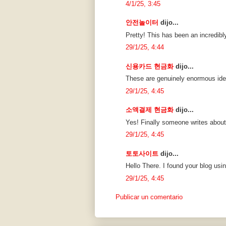
4/1/25, 3:45
안전놀이터
dijo...
Pretty! This has been an incredibly
29/1/25, 4:44
신용카드 현금화
dijo...
These are genuinely enormous idea
29/1/25, 4:45
소액결제 현금화
dijo...
Yes! Finally someone writes abou
29/1/25, 4:45
토토사이트
dijo...
Hello There. I found your blog usi
29/1/25, 4:45
Publicar un comentario