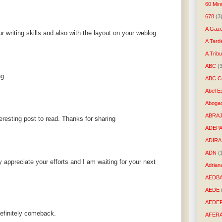
60 Min
678
(3
A Gaze
 writing skills and also with the layout on your weblog.
A Tard
A Trib
ABC
(
ng.
ABC Co
Abel E
Aboga
ABRAJ
teresting post to read. Thanks for sharing
ADEP
ADIRA
ADN
(
ly appreciate your efforts and I am waiting for your next
Adrian
AEDB
AEDE
AEDE
definitely comeback.
AFER