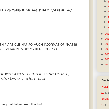
►
►
₭₣ɄⱠ ₣ØⱤ ɎØɄⱤ ₱ⱤØ₣ł₮₳฿ⱠɆ ł₦₣ØⱤ₥₳₮łØ₦. ł ₳₥
►
►
►
►
►
20
►
20
►
20
Ä† †HÌ§ ÄR†ÌÇLÈ HÄ§ §Ö MÚÇH Ìñ£ÖRMÄ†ÌÖñ †HÄ† Ì§
 ÈVÈR¥ÖñÈ VÌ§Ì†ÌñG HÈRÈ, †HÄñK§....
►
20
►
20
►
20
►
20
 𝘗𝘖𝘚𝘛 𝘈𝘕𝘋 𝘝𝘌𝘙𝘠 𝘐𝘕𝘛𝘌𝘙𝘌𝘚𝘛𝘐𝘕𝘎 𝘈𝘙𝘛𝘐𝘊𝘓𝘌,
𝘛𝘏𝘐𝘚 𝘒𝘐𝘕𝘋 𝘖𝘍 𝘈𝘙𝘛𝘐𝘊𝘓𝘌. ●︿●
Por 
¡Hola!
2.0
(31
20 Min
ething that helped me. Thanks!
3.0
(10