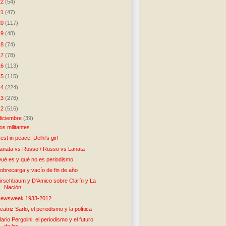
22
(54)
21
(47)
20
(117)
19
(48)
18
(74)
17
(78)
16
(113)
15
(115)
14
(224)
13
(276)
12
(516)
diciembre
(39)
os militantes
est in peace, Delhi's girl
anata vs Russo / Russo vs Lanata
ué es y qué no es periodismo
obrecarga y vacío de fin de año
irschbaum y D'Amico sobre Clarín y La
Nación
ewsweek 1933-2012
eatriz Sarlo, el periodismo y la política
ario Pergolini, el periodismo y el futuro