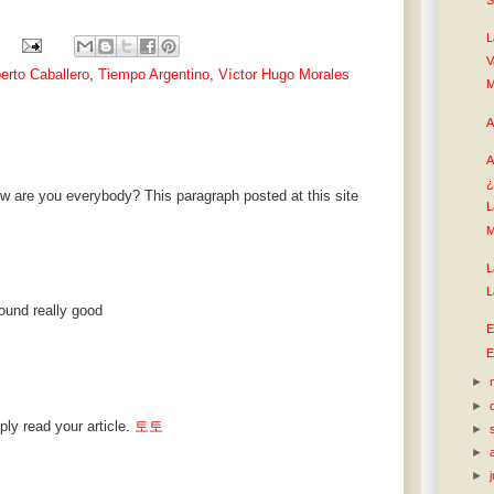
L
V
erto Caballero
,
Tiempo Argentino
,
Víctor Hugo Morales
M
A
A
¿
ow are you everybody? This paragraph posted at this site
L
M
L
L
sound really good
E
E
►
►
ply read your article.
토토
►
►
►