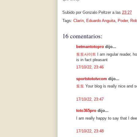
Subido por
Gonzalo Peltzer
a las
23:27
Tags:
Clarín
,
Eduardo Anguita
,
Poder
,
Rob
16 comentarios:
betmantotopro
dijo...
토토사이트
I am regular reader, h
is in fact pleasant
17/10/22, 23:46
sportstototvcom
dijo...
토토
Your blog is really nice and 
17/10/22, 23:47
toto365pro
dijo...
I am really happy to say that I dee
17/10/22, 23:48