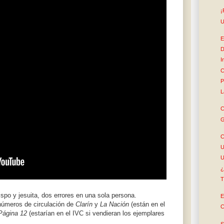
¡
U
E
D
I
C
P
L
C
G
C
U
U
¿
T
spo y jesuita, dos errores en una sola persona.
E
números de circulación de
Clarín
y
La Nación
(están en el
C
Página 12
(estarían en el IVC si vendieran los ejemplares
S