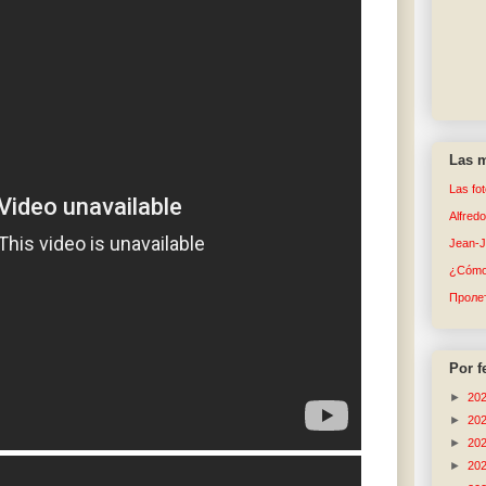
Las m
Las fo
Alfred
Jean-
¿Cómo 
Пролет
Por f
►
20
►
20
►
20
►
20