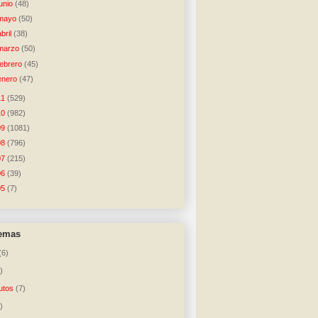
junio
(48)
mayo
(50)
abril
(38)
marzo
(50)
febrero
(45)
enero
(47)
11
(529)
10
(982)
09
(1081)
08
(796)
07
(215)
06
(39)
05
(7)
temas
(6)
)
utos
(7)
)