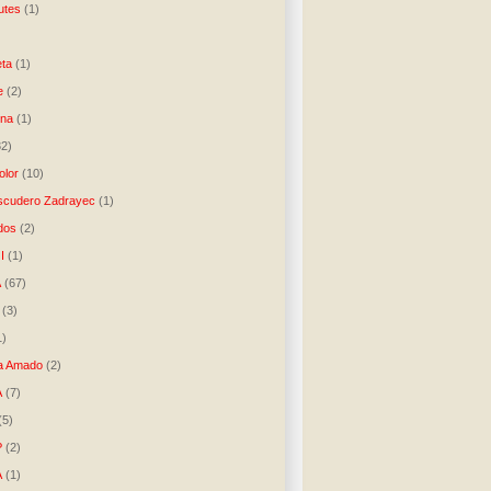
utes
(1)
)
ta
(1)
e
(2)
una
(1)
32)
lor
(10)
scudero Zadrayec
(1)
dos
(2)
I
(1)
A
(67)
(3)
1)
a Amado
(2)
A
(7)
(5)
P
(2)
A
(1)