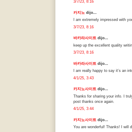
3/7/23, 8:16
카지노
dijo...
I am extremely impressed with your
3/7/23, 8:16
바카라사이트
dijo...
keep up the excellent quality writi
3/7/23, 8:16
바카라사이트
dijo...
I am really happy to say it’s an in
4/1/25, 3:43
카지노사이트
dijo...
Thanks for sharing your info. I tru
post thanks once again.
4/1/25, 3:44
카지노사이트
dijo...
You are wonderful! Thanks! I will 