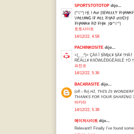
SPORTSTOTOTOP
dijo...
(^▽^) Ⱨł, ł ₳₥ ⱤɆ₳ⱠⱠⱠɎ ₮Ⱨ₳₦
V₳ⱠɄł₦₲ ł₮ ₳ⱠⱠ ₮Ⱨ₳₮ ₥Ʉ₵Ⱨ!
₮Ⱨ₳₦₭₴ ₮Ø ₮Ⱨł₴. (✿^▽^)
토토사이트
14/12/22, 4:58
PACHINKOSITE
dijo...
<(_ _*)> ÇÄñ Ì §ÌMþL¥ §Ä¥ †H
RÈÄLL¥ KñÖWLÈÐGÈÄßLÈ †Ö †Ö
파친코
14/12/22, 5:36
BACARASITE
dijo...
(oꆤ︵ꆤo) 𝘏𝘐, 𝘛𝘏𝘐𝘚 𝘐𝘚 𝘞𝘖𝘕𝘋𝘌𝘙𝘍𝘜
𝘛𝘏𝘈𝘕𝘒𝘚 𝘍𝘖𝘙 𝘠𝘖𝘜𝘙 𝘚𝘏𝘈𝘙𝘐𝘕𝘎 
바카라
14/12/22, 5:38
메이저사이트
dijo...
Relevant!! Finally I’ve found som