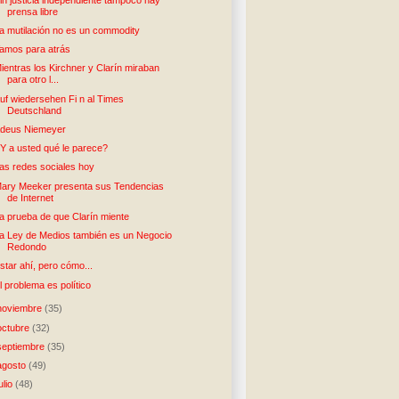
prensa libre
a mutilación no es un commodity
amos para atrás
ientras los Kirchner y Clarín miraban
para otro l...
uf wiedersehen Fi n al Times
Deutschland
deus Niemeyer
Y a usted qué le parece?
as redes sociales hoy
ary Meeker presenta sus Tendencias
de Internet
a prueba de que Clarín miente
a Ley de Medios también es un Negocio
Redondo
star ahí, pero cómo...
l problema es político
noviembre
(35)
octubre
(32)
septiembre
(35)
agosto
(49)
julio
(48)