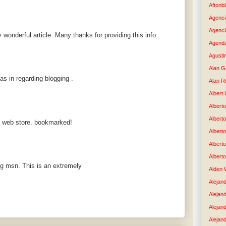
Aftonb
Agenci
Agenci
 wonderful article. Many thanks for providing this info
Agenda
Agusti
Alan G
s in regarding blogging .
Alan R
Albert
Alberto
Albert
t web store. bookmarked!
Albert
Albert
Albert
ng msn. This is an extremely
Alden 
Alejand
Alejan
Alejan
Alejand