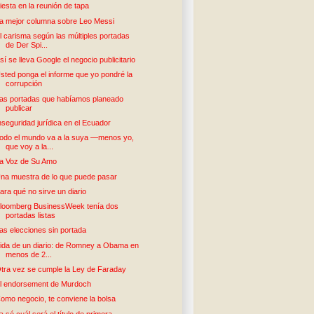
iesta en la reunión de tapa
a mejor columna sobre Leo Messi
l carisma según las múltiples portadas
de Der Spi...
sí se lleva Google el negocio publicitario
sted ponga el informe que yo pondré la
corrupción
as portadas que habíamos planeado
publicar
nseguridad jurídica en el Ecuador
odo el mundo va a la suya —menos yo,
que voy a la...
a Voz de Su Amo
na muestra de lo que puede pasar
ara qué no sirve un diario
loomberg BusinessWeek tenía dos
portadas listas
as elecciones sin portada
ida de un diario: de Romney a Obama en
menos de 2...
tra vez se cumple la Ley de Faraday
l endorsement de Murdoch
omo negocio, te conviene la bolsa
a sé cuál será el título de primera