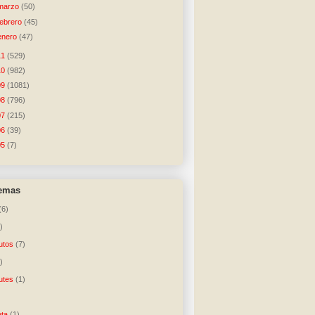
marzo
(50)
febrero
(45)
enero
(47)
11
(529)
10
(982)
09
(1081)
08
(796)
07
(215)
06
(39)
05
(7)
temas
(6)
)
utos
(7)
)
utes
(1)
)
ta
(1)