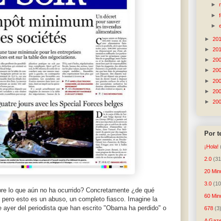
►
►
►
►
20
►
20
►
20
►
20
►
20
►
20
►
20
Por 
¡Hola!
2.0
(31
20 Min
3.0
(10
bre lo que aún no ha ocurrido? Concretamente ¿de qué
60 Min
 pero esto es un abuso, un completo fiasco. Imagine la
e ayer del periodista que han escrito "Obama ha perdido" o
678
(3
A Gaze