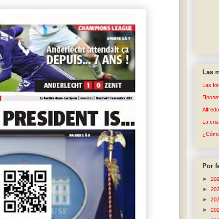
Las m
Las fo
Пролет
Alfred
La cri
¿Cómo 
Por f
►
20
►
20
►
20
►
20