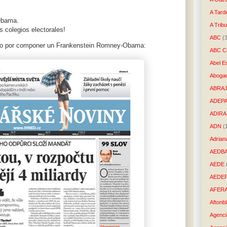
A Tard
 Obama.
A Trib
 colegios electorales!
ABC
(
do por componer un Frankenstein Romney-Obama:
ABC Co
Abel E
Aboga
ABRAJ
ADEP
ADIRA
ADN
(
Adrian
AEDB
AEDE
AEDE
AFER
Aftonb
Agenci