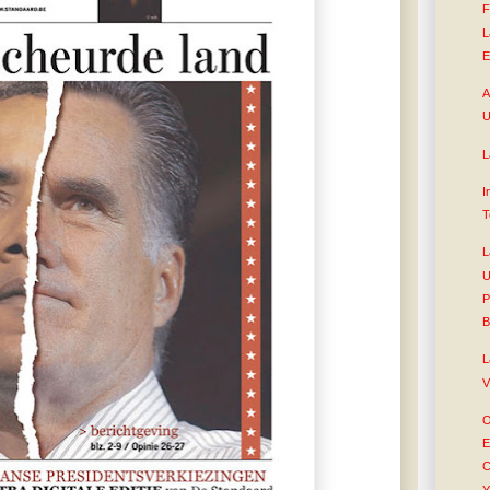
F
L
E
A
U
L
I
T
L
U
P
B
L
V
O
E
C
Y