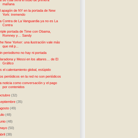
mañana
l apagón de NY en la portada de New
York: tremendo
a Contra de La Vanguardia ya no es La
Contra
riple portada de Time con Obama,
Romney y… Sandy
he New Yorker: una ilustración vale más
que mil p...
in periodismo no hay ni portada
aradona y Messi en los altares… de El
Gráfico
s el calentamiento global, estúpido
os periódicos en la red no son periódicos
a noticia como conversación y el pago
por contenidos
octubre
(32)
septiembre
(35)
agosto
(49)
julio
(48)
junio
(48)
mayo
(50)
abril
(38)