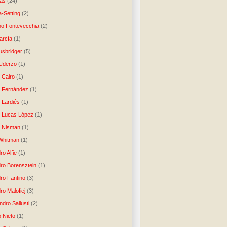
as
(24)
-Setting
(2)
no Fontevecchia
(2)
arcía
(1)
usbridger
(5)
 Uderzo
(1)
 Cairo
(1)
o Fernández
(1)
o Lardiés
(1)
o Lucas López
(1)
o Nisman
(1)
Whitman
(1)
ro Alfie
(1)
dro Borensztein
(1)
dro Fantino
(3)
ro Malofiej
(3)
dro Sallusti
(2)
o Nieto
(1)