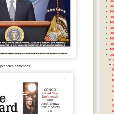
►
20
►
20
►
20
►
20
►
20
►
20
►
20
►
20
►
20
►
20
▼
20
►
▼
mpetidores flamencos…
E
L
P
A
N
E
Q
D