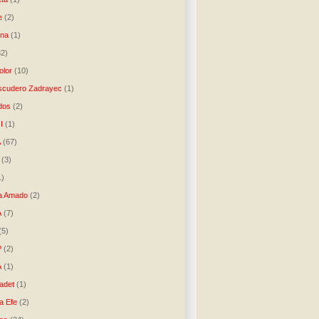
e
(2)
una
(1)
32)
lor
(10)
scudero Zadrayec
(1)
dos
(2)
I
(1)
A
(67)
(3)
1)
a Amado
(2)
A
(7)
(5)
P
(2)
A
(1)
ladet
(1)
a Efe
(2)