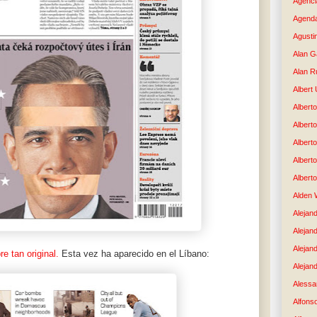
Agenci
Agenda
Agusti
Alan G
Alan R
Albert
Alberto
Albert
Albert
Albert
Albert
Alden 
Alejand
Alejan
Alejan
e tan original.
Esta vez ha aparecido en el Líbano:
Alejand
Alessan
Alfons