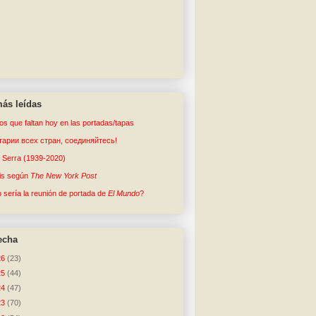
ás leídas
tos que faltan hoy en las portadas/tapas
арии всех стран, соединяйтесь!
o Serra (1939-2020)
sis según
The New York Post
sería la reunión de portada de
El Mundo
?
echa
26
(23)
25
(44)
24
(47)
23
(70)