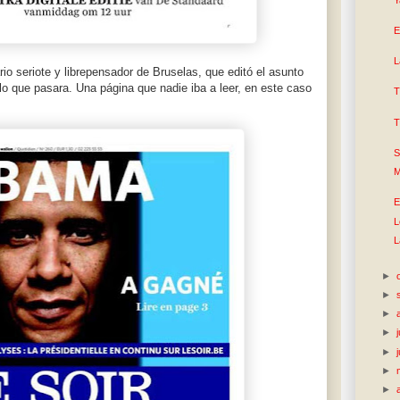
E
L
io seriote y librepensador de Bruselas, que editó el asunto
lo que pasara. Una página que nadie iba a leer, en este caso
T
T
S
M
E
L
L
►
►
►
►
►
►
►