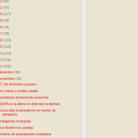
22
(54)
21
(47)
20
(117)
19
(48)
18
(74)
17
(78)
16
(113)
15
(115)
14
(224)
13
(276)
12
(516)
diciembre
(39)
noviembre
(35)
l 7 de diciembre ya pasó
os chinos y el pito catalán
eriodistas desfaciendo entuertos
DEPA es la última en defender la libertad
unca deje el periodismo en manos de
abogados
ndogamia recargada
ue Bodoni nos proteja
esierto de participación ciudadana