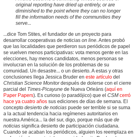
original reporting have dried up entirely, or are
diminished to the point where they can no longer
fill the information needs of the communities they
serve...
...dice Tom Stites, el fundador de un proyecto para
desarrollar cooperativas de noticias
on line
. Antes probó
que las localidades que perdieron sus periódicos de papel
se vuelven menos participativas: vota menos gente en las
elecciones, hay menos candidatos, menos personas se
involucran en la solución de los problemas de su
comunidad. Un desastre... o un desierto. A estas y otras
conclusiones llega Jessica Bruder en
este artículo
del
Christian Science Monitor
después de dolerse con el cierre
parcial del
Times-Picayune
de Nueva Orleáns (
aquí en
Paper Papers
). Es curioso (o paradójico) que el
CSM
cerró
hace ya cuatro años
sus ediciones de días de semana. El
concepto
desierto de noticias
puede ser terrible si se suma
a la actual tendencia hacia regímenes autoritarios en
nuestra América... la del sur, digo, porque más que
de
noticias
significa desierto de participación ciudadana.
Cuando se acaban los periódicos, alguien los reemplaza en