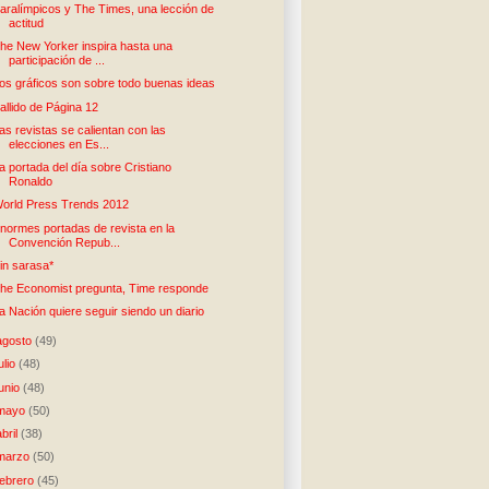
aralímpicos y The Times, una lección de
actitud
he New Yorker inspira hasta una
participación de ...
os gráficos son sobre todo buenas ideas
allido de Página 12
as revistas se calientan con las
elecciones en Es...
a portada del día sobre Cristiano
Ronaldo
orld Press Trends 2012
normes portadas de revista en la
Convención Repub...
in sarasa*
he Economist pregunta, Time responde
a Nación quiere seguir siendo un diario
agosto
(49)
julio
(48)
junio
(48)
mayo
(50)
abril
(38)
marzo
(50)
febrero
(45)