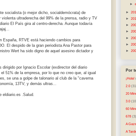
►
►
20
te socialista (o mejor dicho, socialdemócrata) de
 violenta ultraderecha del 99% de la prensa, radio y TV
►
20
iario El País gira al centro-derecha. Aunque todavía
►
20
jaj...
►
20
►
20
 en España, RTVE está haciendo cambios para
►
20
. El despido de la gran periodista Ana Pastor para
ministro Wert ha sido digno de aquel asesino dictador y
►
20
 dirigido por Ignacio Escolar (exdirector del diario
Por 
el 51% de la empresa, por lo que no creo que, al igual
s, se una a golpe de talonario al club de la "caverna
¡Hola!
conomía, 13TV, y demás ultras...
2.0
(31
20 Min
 eldiario.es .Salud.
3.0
(10
60 Min
678
(3
A Gaze
A Tard