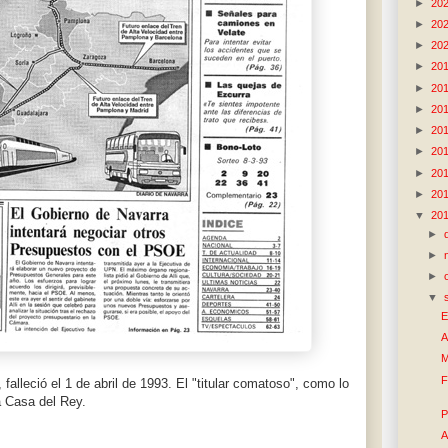
►
20
►
20
►
20
►
20
►
20
►
20
►
20
►
20
►
20
►
20
▼
20
►
►
►
▼
E
A
M
F
falleció el 1 de abril de 1993. El "titular comatoso", como lo
la Casa del Rey.
P
A