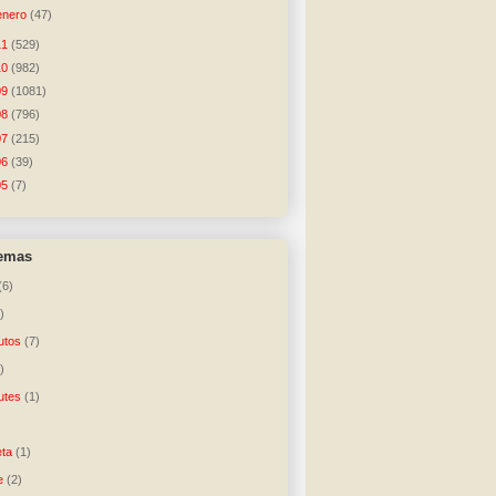
enero
(47)
11
(529)
10
(982)
09
(1081)
08
(796)
07
(215)
06
(39)
05
(7)
temas
(6)
)
utos
(7)
)
utes
(1)
)
ta
(1)
e
(2)