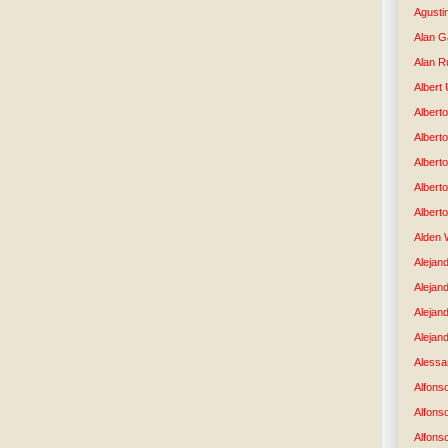
Agusti
Alan G
Alan R
Albert
Alberto
Albert
Albert
Albert
Albert
Alden 
Alejand
Alejan
Alejan
Alejand
Alessan
Alfons
Alfons
Alfons