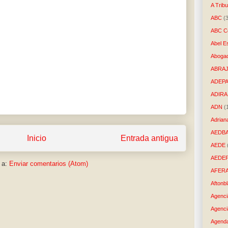
A Trib
ABC
(
ABC Co
Abel E
Aboga
ABRAJ
ADEP
ADIRA
ADN
(
Adrian
AEDB
Inicio
Entrada antigua
AEDE
AEDE
 a:
Enviar comentarios (Atom)
AFER
Aftonb
Agenci
Agenci
Agenda