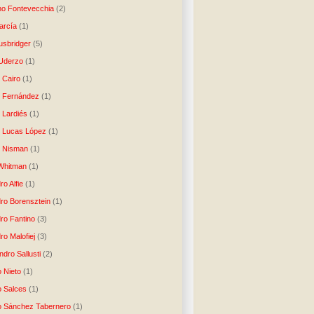
no Fontevecchia
(2)
arcía
(1)
usbridger
(5)
 Uderzo
(1)
 Cairo
(1)
o Fernández
(1)
o Lardiés
(1)
o Lucas López
(1)
o Nisman
(1)
Whitman
(1)
ro Alfie
(1)
dro Borensztein
(1)
dro Fantino
(3)
ro Malofiej
(3)
dro Sallusti
(2)
o Nieto
(1)
o Salces
(1)
o Sánchez Tabernero
(1)