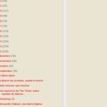
22
(54)
21
(47)
20
(117)
19
(48)
18
(74)
17
(78)
16
(113)
15
(115)
14
(224)
13
(276)
12
(516)
diciembre
(39)
noviembre
(35)
octubre
(32)
septiembre
(35)
l último diario
cabaron las pruebas, queda el estrés
ejor insinuar que mostrar
oto equívoca de The Times sobre
bandas de delicue...
hotoshop 12
lessandro Sallusti, una ópera italiana