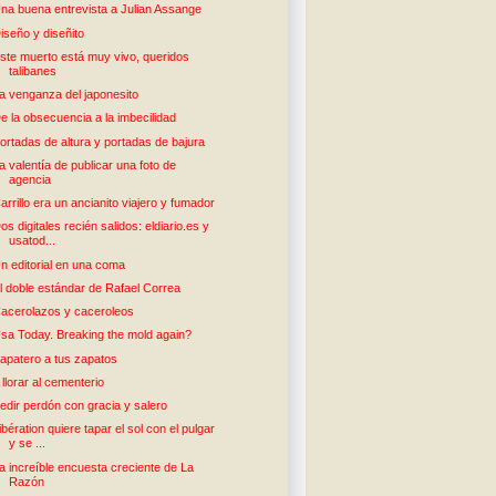
na buena entrevista a Julian Assange
iseño y diseñito
ste muerto está muy vivo, queridos
talibanes
a venganza del japonesito
e la obsecuencia a la imbecilidad
ortadas de altura y portadas de bajura
a valentía de publicar una foto de
agencia
arrillo era un ancianito viajero y fumador
os digitales recién salidos: eldiario.es y
usatod...
n editorial en una coma
l doble estándar de Rafael Correa
acerolazos y caceroleos
sa Today. Breaking the mold again?
apatero a tus zapatos
 llorar al cementerio
edir perdón con gracia y salero
ibération quiere tapar el sol con el pulgar
y se ...
a increíble encuesta creciente de La
Razón