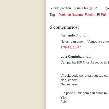
Subido por
Toni Piqué
a las
11:52
Tags:
Diario de Navarra
,
Edición
,
El País
6 comentarios:
Fernando J. dijo...
No es lo mismo... “Vamos a comer
17/9/12, 15:47
Luiz Caminha dijo...
Campanha 100 Anos Associação Br
Vírgula pode ser uma pausa... ou 
Não, espere.
Não espere.
Ela pode sumir com seu dinheiro.
23,4.
2,34.