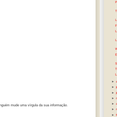
P
T
L
F
L
L
W
E
S
T
L
►
►
►
►
►
inguém mude uma vírgula da sua informação.
►
►