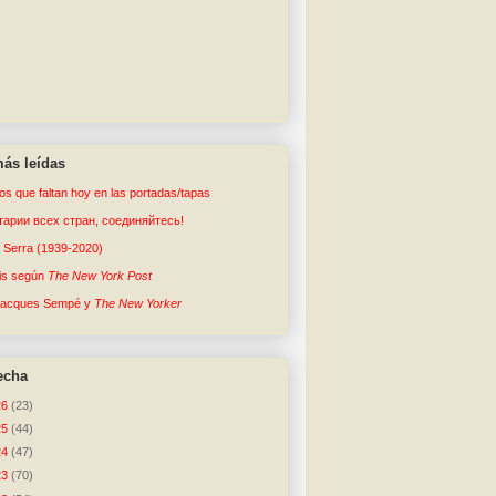
ás leídas
tos que faltan hoy en las portadas/tapas
арии всех стран, соединяйтесь!
o Serra (1939-2020)
sis según
The New York Post
Jacques Sempé y
The New Yorker
echa
26
(23)
25
(44)
24
(47)
23
(70)