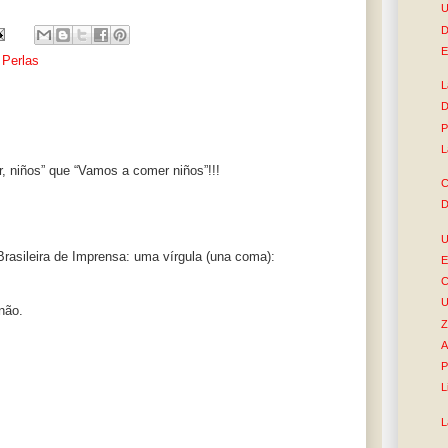
U
D
E
,
Perlas
L
D
P
L
, niños” que “Vamos a comer niños”!!!
C
D
U
asileira de Imprensa: uma vírgula (una coma):
E
C
U
não.
Z
A
P
L
L