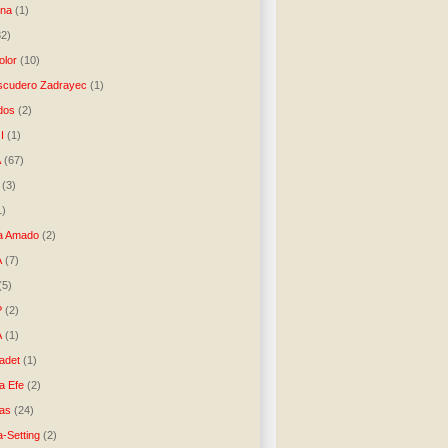
una
(1)
32)
lor
(10)
scudero Zadrayec
(1)
dos
(2)
I
(1)
A
(67)
(3)
1)
a Amado
(2)
A
(7)
(5)
P
(2)
A
(1)
ladet
(1)
a Efe
(2)
as
(24)
-Setting
(2)