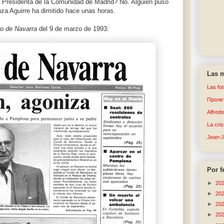
a Presidenta de la Comunidad de Madrid? No. Alguien puso
a Aguirre ha dimitido hace unas horas.
io de Navarra
del 9 de marzo de 1993:
Las m
Las fo
Пролет
Alfred
La cri
Jean-
Por f
►
20
►
20
►
20
►
20