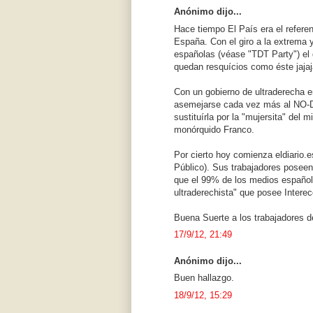
Anónimo dijo...
Hace tiempo El País era el referen
España. Con el giro a la extrema y
españolas (véase "TDT Party") el d
quedan resquícios como éste jajaja
Con un gobierno de ultraderecha
asemejarse cada vez más al NO-DO
sustituírla por la "mujersita" del 
monórquido Franco.
Por cierto hoy comienza eldiario.es
Público). Sus trabajadores poseen 
que el 99% de los medios españole
ultraderechista" que posee Intere
Buena Suerte a los trabajadores de
17/9/12, 21:49
Anónimo dijo...
Buen hallazgo.
18/9/12, 15:29