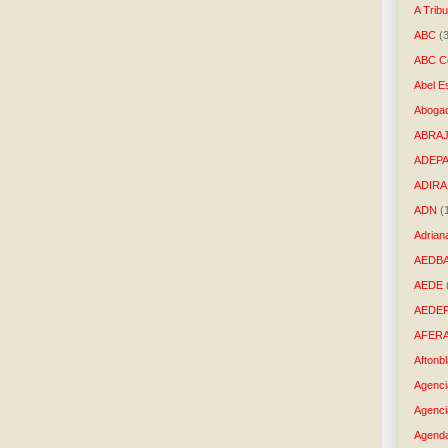
A Trib
ABC
(
ABC Co
Abel E
Aboga
ABRAJ
ADEP
ADIRA
ADN
(
Adrian
AEDB
AEDE
AEDE
AFER
Aftonb
Agenci
Agenci
Agenda