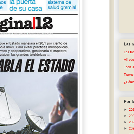
Las m
Las fo
Alfred
Jean-
Пролет
¿Cómo 
Por f
►
20
►
20
►
20
►
20