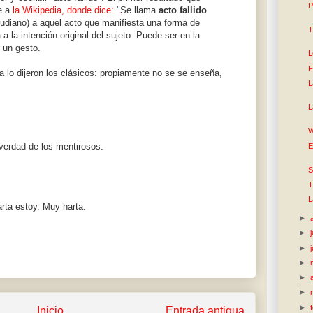
P
e a
la Wikipedia, donde dice:
"Se llama
acto fallido
udiano) a aquel acto que manifiesta una forma de
T
 a la intención original del sujeto. Puede ser en la
n un gesto.
L
F
Ya lo dijeron los clásicos: propiamente no se se enseña,
L
L
W
 verdad de los mentirosos.
E
S
T
L
ta estoy. Muy harta.
►
►
►
►
►
►
►
Inicio
Entrada antigua