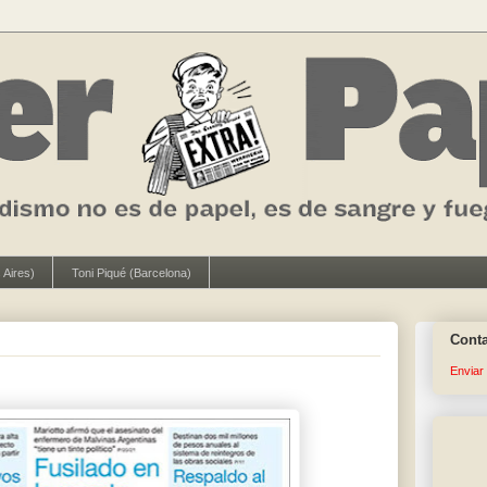
 Aires)
Toni Piqué (Barcelona)
Cont
Enviar