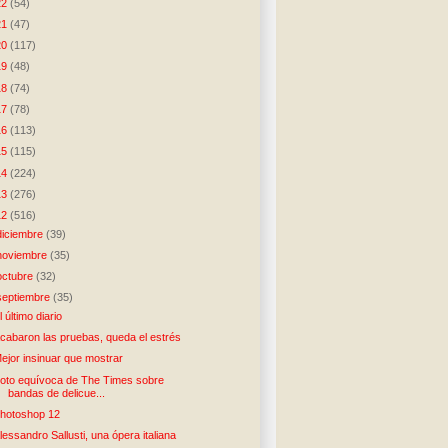
22
(54)
21
(47)
20
(117)
19
(48)
18
(74)
17
(78)
16
(113)
15
(115)
14
(224)
13
(276)
12
(516)
diciembre
(39)
noviembre
(35)
octubre
(32)
septiembre
(35)
l último diario
cabaron las pruebas, queda el estrés
ejor insinuar que mostrar
oto equívoca de The Times sobre
bandas de delicue...
hotoshop 12
lessandro Sallusti, una ópera italiana