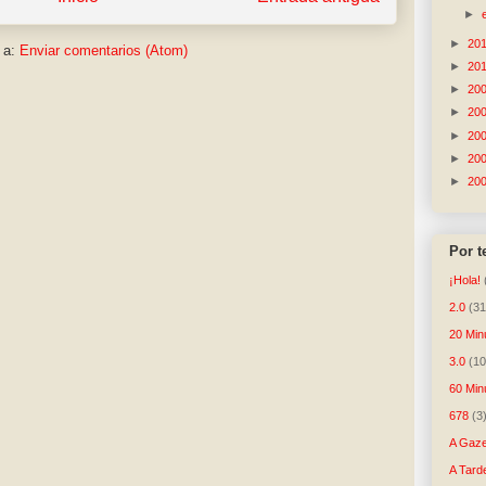
►
►
20
 a:
Enviar comentarios (Atom)
►
20
►
20
►
20
►
20
►
20
►
20
Por 
¡Hola!
2.0
(31
20 Min
3.0
(10
60 Min
678
(3
A Gaze
A Tard