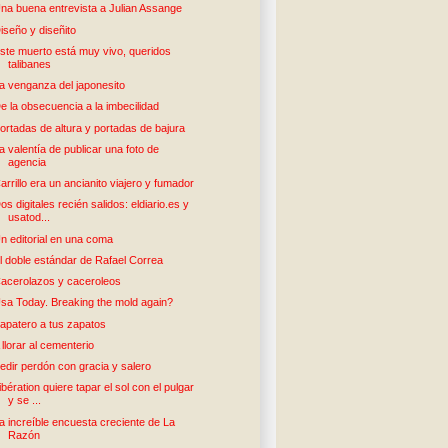
na buena entrevista a Julian Assange
iseño y diseñito
ste muerto está muy vivo, queridos
talibanes
a venganza del japonesito
e la obsecuencia a la imbecilidad
ortadas de altura y portadas de bajura
a valentía de publicar una foto de
agencia
arrillo era un ancianito viajero y fumador
os digitales recién salidos: eldiario.es y
usatod...
n editorial en una coma
l doble estándar de Rafael Correa
acerolazos y caceroleos
sa Today. Breaking the mold again?
apatero a tus zapatos
 llorar al cementerio
edir perdón con gracia y salero
ibération quiere tapar el sol con el pulgar
y se ...
a increíble encuesta creciente de La
Razón