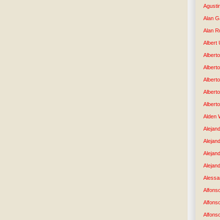
Agusti
Alan G
Alan R
Albert
Alberto
Albert
Albert
Albert
Albert
Alden 
Alejand
Alejan
Alejan
Alejand
Alessan
Alfons
Alfons
Alfons