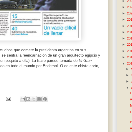
►
20
►
20
►
20
►
20
►
20
►
20
►
20
►
20
muchos que comete la presidenta argentina en sus
►
20
se sentía la reencarnación de un gran arquitecto egipcio y
►
20
 un poquito a ella). La frase parece tomada de
El Gran
▼
20
ado en todo el mundo por Endemol. O de este chiste corto,
►
►
►
▼
E
A
M
F
P
A