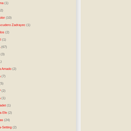
una
(1)
32)
lor
(10)
scudero Zadrayec
(1)
dos
(2)
I
(1)
A
(67)
(3)
1)
a Amado
(2)
A
(7)
(5)
P
(2)
A
(1)
ladet
(1)
a Efe
(2)
as
(24)
-Setting
(2)