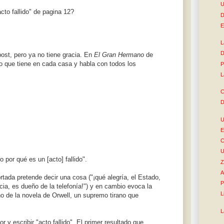
U
acto fallido" de pagina 12?
D
E
L
D
post, pero ya no tiene gracia. En
El Gran Hermano
de
jo que tiene en cada casa y habla con todos los
P
L
C
D
U
E
C
U
o por qué es un [acto] fallido".
Z
A
ortada pretende decir una cosa ("¡qué alegría, el Estado,
P
ncia, es dueño de la telefonía!") y en cambio evoca la
L
no de la novela de Orwell, un supremo tirano que
L
 y escribir "acto fallido". El primer resultado que