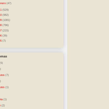
enero
(47)
11
(529)
10
(982)
09
(1081)
08
(796)
07
(215)
06
(39)
05
(7)
temas
(6)
)
utos
(7)
)
utes
(1)
)
ta
(1)
e
(2)