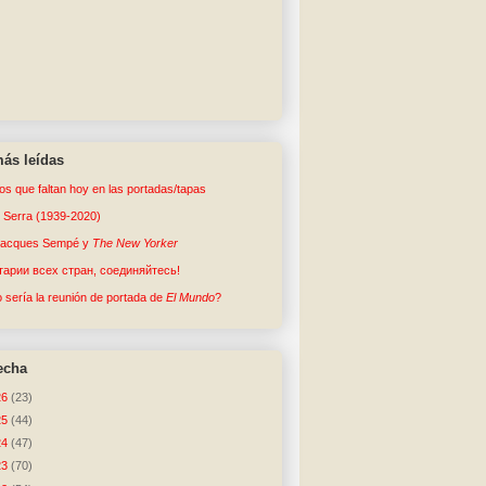
ás leídas
tos que faltan hoy en las portadas/tapas
o Serra (1939-2020)
Jacques Sempé y
The New Yorker
арии всех стран, соединяйтесь!
sería la reunión de portada de
El Mundo
?
echa
26
(23)
25
(44)
24
(47)
23
(70)