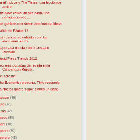
aralímpicos y The Times, una lección de
actitud
he New Yorker inspira hasta una
participación de ...
os gráficos son sobre todo buenas ideas
allido de Página 12
as revistas se calientan con las
elecciones en Es...
a portada del día sobre Cristiano
Ronaldo
orld Press Trends 2012
normes portadas de revista en la
Convención Repub...
in sarasa*
he Economist pregunta, Time responde
a Nación quiere seguir siendo un diario
agosto
(49)
julio
(48)
junio
(48)
mayo
(50)
abril
(38)
marzo
(50)
febrero
(45)