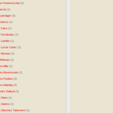
no Fontevecchia
(2)
arcía
(1)
usbridger
(5)
 Uderzo
(1)
 Cairo
(1)
o Fernández
(1)
o Lardiés
(1)
o Lucas López
(1)
o Nisman
(1)
Whitman
(1)
ro Alfie
(1)
dro Borensztein
(1)
dro Fantino
(3)
ro Malofiej
(3)
dro Sallusti
(2)
o Nieto
(1)
o Salces
(1)
o Sánchez Tabernero
(1)