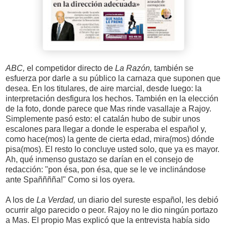
ABC,
el competidor directo de
La Razón,
también se
esfuerza por darle a su público la carnaza que suponen que
desea. En los titulares, de aire marcial, desde luego: la
interpretación desfigura los hechos. También en la elección
de la foto, donde parece que Mas rinde vasallaje a Rajoy.
Simplemente pasó esto: el catalán hubo de subir unos
escalones para llegar a donde le esperaba el español y,
como hace(mos) la gente de cierta edad, mira(mos) dónde
pisa(mos). El resto lo concluye usted solo, que ya es mayor.
Ah, qué inmenso gustazo se darían en el consejo de
redacción: "pon ésa, pon ésa, que se le ve inclinándose
ante Spañññña!" Como si los oyera.
A los de
La Verdad,
un diario del sureste español, les debió
ocurrir algo parecido o peor. Rajoy no le dio ningún portazo
a Mas. El propio Mas explicó que la entrevista había sido