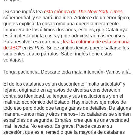
[Si sabe inglés lea
esta crónica de
The New York Times,
súperneutral, y se hará una idea. Adolece de un error típico,
que es explicar la cosa como una querella meramente
financiera de los últimos dos años, esto es, que Catalunya
está molesta por la crisis y pide administrar más recursos.
Para resolver esa carencia,
lea la columna de esta semana
de JBC*
en
El País.
Si lee ambos textos puede saltarse los
siguientes cuatro párrafos. Saber inglés tiene estas
ventajas].
Tenga paciencia. Descarte toda mala intención. Vamos allá.
El de los catalanes es un descontento "molto articolato" y
lejano, originado en agravios de diversa consideración
contra su identidad, su lengua y sus instituciones y en el
maltrato económico del Estado. Hay muchos ejemplos de
todo eso pero dudo que tenga ganas de detalles. De alguna
manera –unos más y otros menos– los catalanes se sienten
españoles de segunda. Errará si cree que es una vecindad
mal llevada. No es eso. Es grave. Puede causar su
secesión, que es el remedio que la mayoría de catalanes