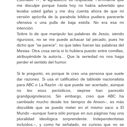
me disculpe porque hasta hoy no había advertido qeu
levaba usted gafas y me doy cuenta ahora de que mi
versión apócrifa de la parabola bíblica pudiera parecerle
ofensiva o una pulla de baja estofa. No era esa mi
intención.
Sobre lo de que manipulo las palabras de Jesús, siendo
rigurosos, no se me puede achacar tal pecado, pues he
dicho que "se parece", no que tales fueran las palabras del
Mesias. Otra cosa sería si lo hubiera puesto entre comillas,
atribuyéndole la autoría... Que la seriedad no nos haga
perder el sentido del humor.
Si le pregunto, es porque le creo una persona que suele
dar razones. Si usa el calificativo de tabloide nacionalista
para ABC o La Razón –lo que puede ser acertado, aúnque
no leo esos periódicos, siepree han parecido
grandguignolescos. Sin embargo, creo que ABC ha
cambiado mucho desde los tiempos de Anson–, es más
discutible que se pueda meter en el mismo saco a El
Mundo –aunque fuera sólo porque en sus páginas hay una
pluralidad ideológica sorprendente. Independentistas
incluídos.–, y como he señalado, es curioso que no se