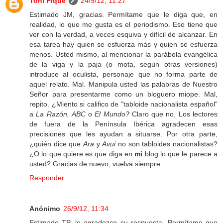
Toni Piqué
24/9/12, 11:27
Estimado JM, gracias. Permítame que le diga que, en
realidad, lo que me gusta es el periodismo. Eso tiene que
ver con la verdad, a veces esquiva y difícil de alcanzar. En
esa tarea hay quien se esfuerza más y quien se esfuerza
menos. Usted mismo, al mencionar la parábola evangélica
de la viga y la paja (o mota, según otras versiones)
introduce al oculista, personaje que no forma parte de
aquel relato. Mal. Manipula usted las palabras de Nuestro
Señor para presentarme como un bloguero miope. Mal,
repito. ¿Miento si califico de "tabloide nacionalista español"
a
La Razón,
ABC
o
El Mundo?
Claro que no. Los lectores
de fuera de la Península Ibérica agradecen esas
precisiones que les ayudan a situarse. Por otra parte,
¿quién dice que
Ara
y
Avui
no son tabloides nacionalistas?
¿O lo que quiere es que diga en
mi
blog lo que le parece a
usted? Gracias de nuevo, vuelva siempre.
Responder
Anónimo
26/9/12, 11:34
Estimado TP, le agradezco su respuesta. Permítame que