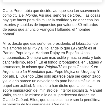
Claro. Pero había que decirlo, aunque sea tan suavemente
como titula el
Monde.
Así que, señores de
Libé
… las cosas
hay que hacer para disimular la realidad y no abrir con los
recortes y subidas de impuestos por valor de 30 millardos
de euros que anunció François Hollande, el "hombre
normal".
Mire, desde que ese señor es presidente, el
Libération
de
mis amores es al PS y a Hollande lo que
La Razón
es al
Partido Popular y a Mariano Rajoy en España. Unos
chupamedias. Siempre con más estilo y mucha onda y todo
cancherísimo, eso sí. En el fondo, propaganda, enjuagues y
arrumacos, lo mismo que
Página/12
es para Cristina K en
Argentina o
La República
para Pepe Mujica en Uruguay. Y
por ahí. El Querido Líder solo aparece para ser canonizado
y el diario parece un devocionario para beatas más que un
papel con actitud. Ni siquiera han dicho que la política
sobre inmigración del ministro del Interior socialista, Manuel
Valls, es casi la misma a la de su predecesor derechista,
Claude Guéant. Ellos, que desde siempre son la penúltima
esperanza de los sinpapeles. Qué pena.