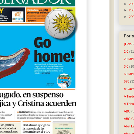
►
20
►
20
►
20
Por 
¡Hola!
2.0
(31
20 Min
3.0
(10
60 Min
678
(3
A Gaze
A Tard
A Trib
ABC
(
ABC Co
Abel E
Aboga