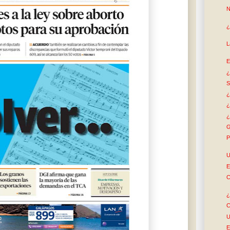
N
¿
L
E
¿
S
¿
¿
¿
G
P
U
E
C
¿
C
U
E