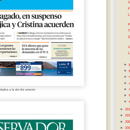
U
F
L
P
T
D
U
L
►
►
►
►
►
réplica a la del día anterior
►
►
►
20
►
20
►
20
►
20