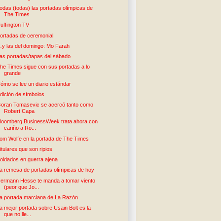
odas (todas) las portadas olímpicas de
The Times
uffington TV
ortadas de ceremonial
y las del domingo: Mo Farah
as portadas/tapas del sábado
he Times sigue con sus portadas a lo
grande
ómo se lee un diario estándar
dición de símbolos
oran Tomasevic se acercó tanto como
Robert Capa
loomberg BusinessWeek trata ahora con
cariño a Ro...
om Wolfe en la portada de The Times
itulares que son ripios
oldados en guerra ajena
a remesa de portadas olímpicas de hoy
ermann Hesse te manda a tomar viento
(peor que Jo...
a portada marciana de La Razón
a mejor portada sobre Usain Bolt es la
que no lle...