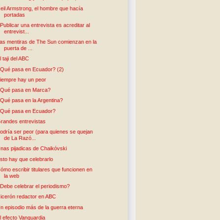
eil Armstrong, el hombre que hacía
portadas
Publicar una entrevista es acreditar al
entrevist...
as mentiras de The Sun comienzan en la
puerta de ...
l taji del ABC
Qué pasa en Ecuador? (2)
iempre hay un peor
Qué pasa en Marca?
Qué pasa en la Argentina?
Qué pasa en Ecuador?
randes entrevistas
odría ser peor (para quienes se quejan
de La Razó...
nas pijadicas de Chaikóvski
sto hay que celebrarlo
ómo escribir titulares que funcionen en
la web
Debe celebrar el periodismo?
icerón redactor en ABC
n episodio más de la guerra eterna
l efecto Vanguardia