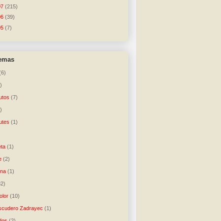
07
(215)
06
(39)
05
(7)
temas
(6)
)
utos
(7)
)
utes
(1)
)
ta
(1)
e
(2)
una
(1)
32)
lor
(10)
scudero Zadrayec
(1)
dos
(2)