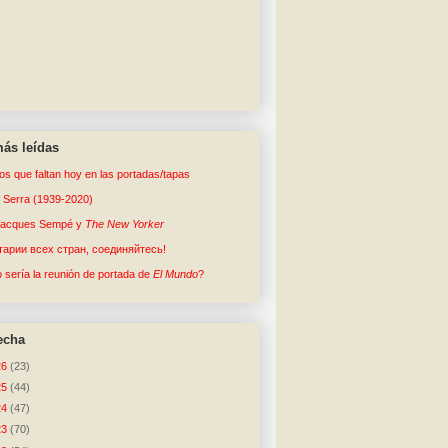
ás leídas
tos que faltan hoy en las portadas/tapas
o Serra (1939-2020)
Jacques Sempé y
The New Yorker
арии всех стран, соединяйтесь!
sería la reunión de portada de
El Mundo
?
echa
26
(23)
25
(44)
24
(47)
23
(70)