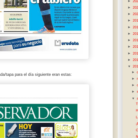
►
20
►
20
►
20
►
20
►
20
►
20
►
20
►
20
►
20
►
20
▼
20
►
da/tapa para el día siguiente eran estas:
►
►
►
▼
T
H
L
¡
C
N