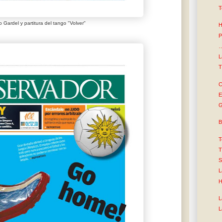
T
 Gardel y partitura del tango "Volver"
H
P
…
L
T
C
E
G
B
T
T
S
L
H
L
L