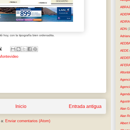
ABRAJ
ADEP
ADIRA
ADN
(
ió hoy, con la tipografía bien ordenadita.
Adrian
AEDB
AEDE
Montevideo
AEDE
AFER
Aftonb
Agenci
Agenci
Agenda
Agusti
Inicio
Entrada antigua
Alan G
Alan R
 a:
Enviar comentarios (Atom)
Albert