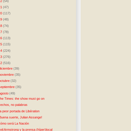
22
(54)
21
(47)
20
(117)
19
(48)
18
(74)
17
(78)
16
(113)
15
(115)
14
(224)
13
(276)
12
(516)
diciembre
(39)
noviembre
(35)
octubre
(32)
septiembre
(35)
agosto
(49)
he Times: the show must go on
echos, no palabras
a peor portada de Libération
Buena suerte, Julian Assange!
ómo será La Nación
eil Armstrong y la prensa (híper)local