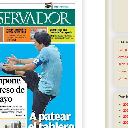
Las m
Las fo
Alfred
Jean-
Пролет
¿Cómo 
Por f
►
20
►
20
►
20
►
20