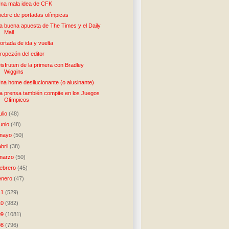
na mala idea de CFK
iebre de portadas olímpicas
a buena apuesta de The Times y el Daily
Mail
ortada de ida y vuelta
ropezón del editor
isfruten de la primera con Bradley
Wiggins
na home desilucionante (o alusinante)
a prensa también compite en los Juegos
Olímpicos
julio
(48)
junio
(48)
mayo
(50)
abril
(38)
marzo
(50)
febrero
(45)
enero
(47)
11
(529)
10
(982)
09
(1081)
08
(796)