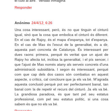
el culo al aire." Verdad Inmagina
Responder
Anónimo
24/4/12, 6:26
Una cosa interessant, però, és no que tinguin el cinturó
igual, sinó que la cosa que embolica el cinturó és diferent.
En el cas de Rajoy, és el mapa d'espanya, tot d'espanya.
En el cas de Mas és l'escut de la generalitat, és a dir,
aquesta part concreta de Catalunya. És interessant per
dues raons: primera, perquè és veritat que un ajust de
Rajoy ho afecta tot, inclòsa la generalitat, i el pís sencer, i
que l'ajust de Mas només atany als serveix concrets d'una
administració subsidiària. I segon és interessant, perquè
com que cap dels dos casos són combatius en aquest
aspecte, o crítics, cal concloure que ja els va bé. M'agrada
aquesta conclusió perquè pot ser perfectament banal, tan
banal com la de repetir el recurs del cinturó. Ja els va bé.
La grandiosa paradoxa, és que tant pel seu estatus
professional, com pel seu estatus polític, si una cosa
sabem és que no els va bé.