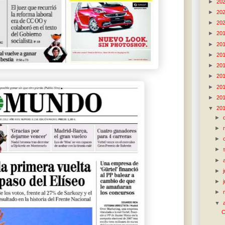
►
20
►
20
►
20
►
20
►
20
►
20
►
20
►
20
►
20
►
20
▼
20
►
►
►
►
►
►
►
►
▼
C