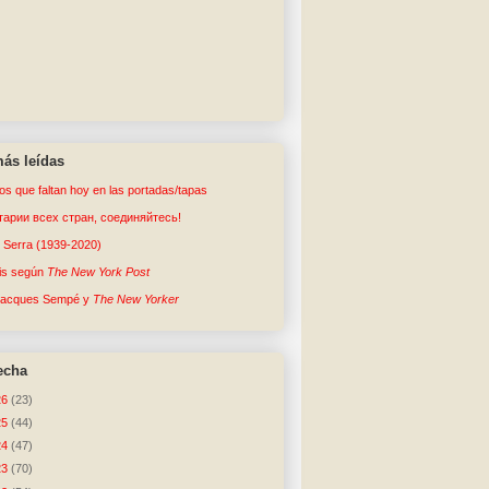
ás leídas
tos que faltan hoy en las portadas/tapas
арии всех стран, соединяйтесь!
o Serra (1939-2020)
sis según
The New York Post
Jacques Sempé y
The New Yorker
echa
26
(23)
25
(44)
24
(47)
23
(70)