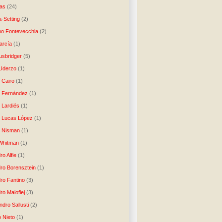
as
(24)
-Setting
(2)
no Fontevecchia
(2)
arcía
(1)
usbridger
(5)
 Uderzo
(1)
 Cairo
(1)
o Fernández
(1)
o Lardiés
(1)
o Lucas López
(1)
o Nisman
(1)
Whitman
(1)
ro Alfie
(1)
dro Borensztein
(1)
dro Fantino
(3)
ro Malofiej
(3)
dro Sallusti
(2)
o Nieto
(1)