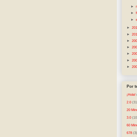
►
►
►
►
20
►
20
►
20
►
20
►
20
►
20
►
20
Por 
¡Hola!
2.0
(31
20 Min
3.0
(10
60 Min
678
(3