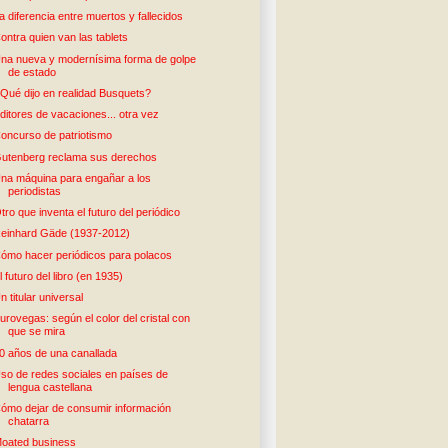
a diferencia entre muertos y fallecidos
ontra quien van las tablets
na nueva y modernísima forma de golpe
de estado
Qué dijo en realidad Busquets?
ditores de vacaciones... otra vez
oncurso de patriotismo
utenberg reclama sus derechos
na máquina para engañar a los
periodistas
tro que inventa el futuro del periódico
einhard Gäde (1937-2012)
ómo hacer periódicos para polacos
l futuro del libro (en 1935)
n titular universal
urovegas: según el color del cristal con
que se mira
0 años de una canallada
so de redes sociales en países de
lengua castellana
ómo dejar de consumir información
chatarra
oated business