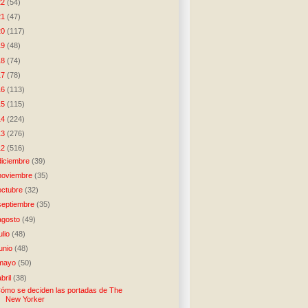
22
(54)
21
(47)
20
(117)
19
(48)
18
(74)
17
(78)
16
(113)
15
(115)
14
(224)
13
(276)
12
(516)
diciembre
(39)
noviembre
(35)
octubre
(32)
septiembre
(35)
agosto
(49)
julio
(48)
junio
(48)
mayo
(50)
abril
(38)
ómo se deciden las portadas de The
New Yorker