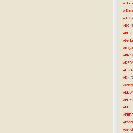
A Gaze
A Tard
A Trib
ABC
(
ABC Co
Abel E
Aboga
ABRAJ
ADEP
ADIRA
ADN
(
Adrian
AEDB
AEDE
AEDE
AFER
Aftonb
Agenci