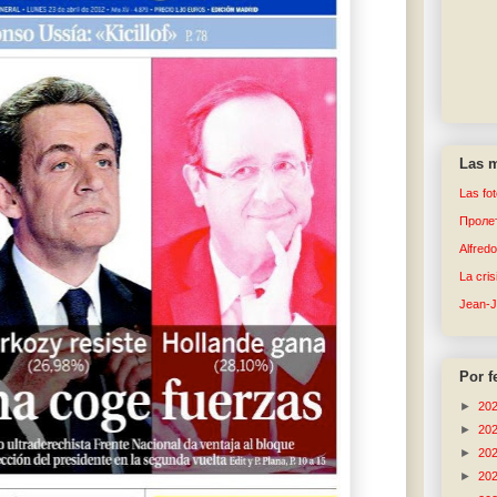
Las m
Las fo
Пролет
Alfred
La cri
Jean-
Por f
►
20
►
20
►
20
►
20