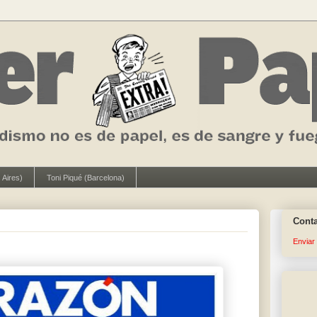
 Aires)
Toni Piqué (Barcelona)
Cont
Enviar