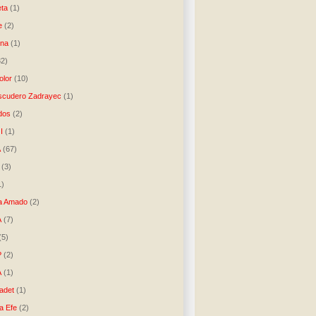
ta
(1)
e
(2)
una
(1)
32)
lor
(10)
scudero Zadrayec
(1)
dos
(2)
I
(1)
A
(67)
(3)
1)
a Amado
(2)
A
(7)
(5)
P
(2)
A
(1)
ladet
(1)
a Efe
(2)