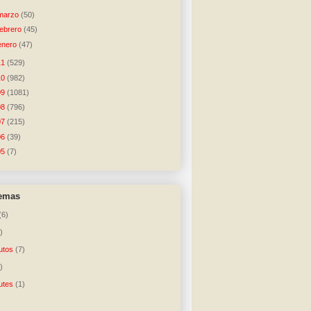
marzo
(50)
febrero
(45)
enero
(47)
11
(529)
10
(982)
09
(1081)
08
(796)
07
(215)
06
(39)
05
(7)
temas
(6)
)
utos
(7)
)
utes
(1)
)