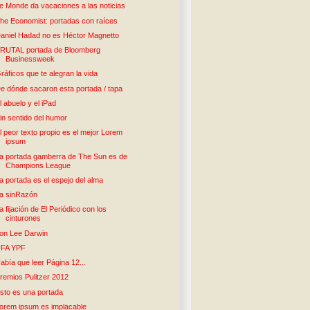
e Monde da vacaciones a las noticias
he Economist: portadas con raíces
aniel Hadad no es Héctor Magnetto
RUTAL portada de Bloomberg
Businessweek
ráficos que te alegran la vida
e dónde sacaron esta portada / tapa
l abuelo y el iPad
in sentido del humor
l peor texto propio es el mejor Lorem
ipsum
a portada gamberra de The Sun es de
Champions League
a portada es el espejo del alma
a sinRazón
a fijación de El Periódico con los
cinturones
on Lee Darwin
FA YPF
abía que leer Página 12...
remios Pulitzer 2012
sto es una portada
orem ipsum es implacable