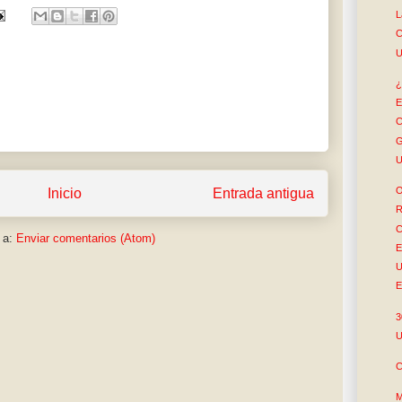
L
C
U
¿
E
C
G
U
O
Inicio
Entrada antigua
R
C
 a:
Enviar comentarios (Atom)
E
U
E
3
U
C
M