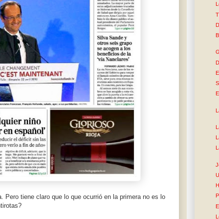
L
T
D
B
G
D
E
S
E
L
L
L
L
J
U
H
P
 Pero tiene claro que lo que ocurrió en la primera no es lo
tirotas?
E
L