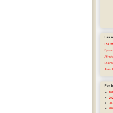
Las m
Las fo
Пролет
Alfred
La cri
Jean-
Por f
►
20
►
20
►
20
►
20