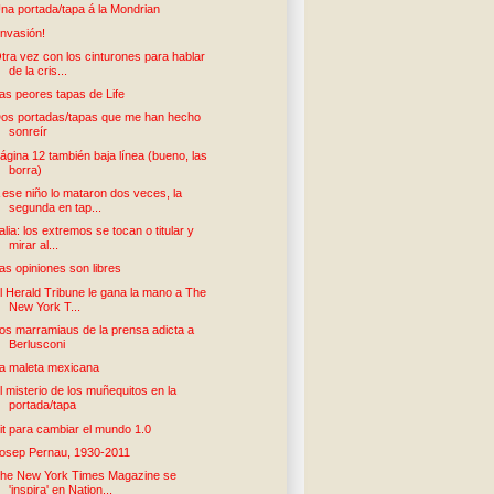
na portada/tapa á la Mondrian
Invasión!
tra vez con los cinturones para hablar
de la cris...
as peores tapas de Life
os portadas/tapas que me han hecho
sonreír
ágina 12 también baja línea (bueno, las
borra)
 ese niño lo mataron dos veces, la
segunda en tap...
talia: los extremos se tocan o titular y
mirar al...
as opiniones son libres
l Herald Tribune le gana la mano a The
New York T...
os marramiaus de la prensa adicta a
Berlusconi
a maleta mexicana
l misterio de los muñequitos en la
portada/tapa
it para cambiar el mundo 1.0
osep Pernau, 1930-2011
he New York Times Magazine se
'inspira' en Nation...