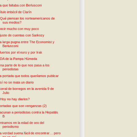
a que faltaba con Berlusconi
ítulo imbécil de Clarín
Qué piensan los norteamericanos de
sus medios?
ecir mucho con muy poco
juste de cuentas con Sarkozy
a larga pugna entre The Economist y
Berlusconi
uertos por el euro y por Irak
OA de la Pampa Húmeda
na parte de lo que nos pasa a los
periodistas
a portada que todos queríamos publicar
sí no se mata un diario
orral de borregos en la avenida 9 de
Julio
Hoy no hay diarios?
ortadas que son venganzas (2)
acunan a periodistas contra la Hepatitis
B
ntramos en la edad de oro del
periodismo
a verdad suena fácil de encontrar… pero