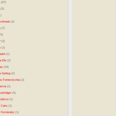
A
(67)
(3)
1)
a Amado
(2)
A
(7)
(5)
P
(2)
A
(1)
ladet
(1)
a Efe
(2)
as
(24)
-Setting
(2)
no Fontevecchia
(2)
arcía
(1)
usbridger
(5)
 Uderzo
(1)
 Cairo
(1)
o Fernández
(1)