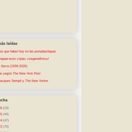
ás leídas
tos que faltan hoy en las portadas/tapas
арии всех стран, соединяйтесь!
o Serra (1939-2020)
sis según
The New York Post
Jacques Sempé y
The New Yorker
echa
26
(23)
25
(44)
24
(47)
23
(70)