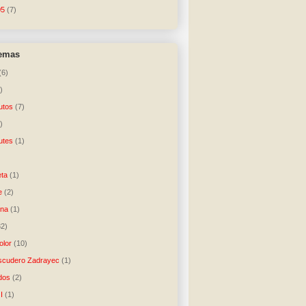
05
(7)
temas
(6)
)
utos
(7)
)
utes
(1)
)
ta
(1)
e
(2)
una
(1)
32)
lor
(10)
scudero Zadrayec
(1)
dos
(2)
I
(1)