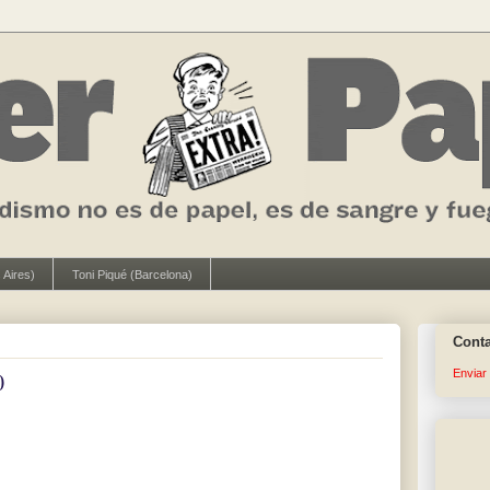
 Aires)
Toni Piqué (Barcelona)
Cont
Enviar
0