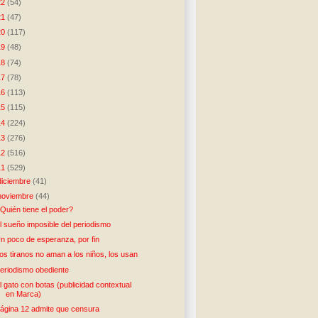
22
(54)
21
(47)
20
(117)
19
(48)
18
(74)
17
(78)
16
(113)
15
(115)
14
(224)
13
(276)
12
(516)
11
(529)
diciembre
(41)
noviembre
(44)
Quién tiene el poder?
l sueño imposible del periodismo
n poco de esperanza, por fin
os tiranos no aman a los niños, los usan
eriodismo obediente
l gato con botas (publicidad contextual
en Marca)
ágina 12 admite que censura