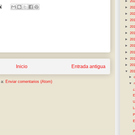
►
20
►
20
►
20
►
20
►
20
►
20
►
20
►
20
►
20
►
20
►
20
Inicio
Entrada antigua
▼
20
►
 a:
Enviar comentarios (Atom)
▼
¿
E
U
L
P
E
P