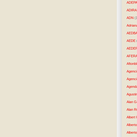
ADEP
ADIRA
ADN
(
Adrian
AEDB
AEDE
AEDE
AFER
Aftonb
Agenci
Agenci
Agenda
Agusti
Alan G
Alan R
Albert
Alberto
Albert