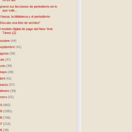
no es así
precio tus lecciones de periodismo en lo
que vale...
l bazar, la biblioteca y el periodismo
Búscate una foto de archivo"
l modelo digital de pago del New York
Times (2)
octubre
(44)
septiembre
(41)
agosto
(36)
julio
(47)
junio
(39)
mayo
(49)
abril
(41)
marzo
(57)
febrero
(39)
enero
(51)
10
(982)
09
(1081)
08
(796)
07
(215)
06
(39)