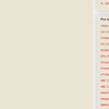
►
20
Por 
¡Hola!
2.0
(31
20 Min
3.0
(10
60 Min
678
(3
A Gaze
A Tard
A Trib
ABC
(
ABC Co
Abel E
Aboga
ABRAJ