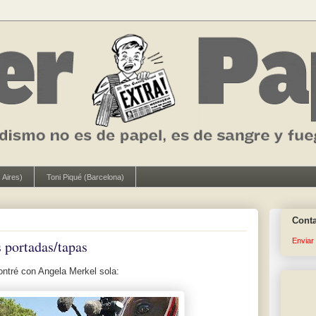
 Aires)
Toni Piqué (Barcelona)
Cont
Enviar
s portadas/tapas
ontré con Angela Merkel sola: