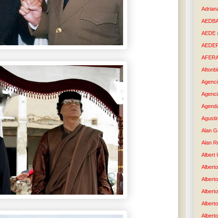
Adrian
AEDB
AEDE
AEDE
AFER
Aftonb
Agenci
Agenci
Agenda
Agusti
Alan G
Alan R
Albert
Alberto
Albert
Albert
Albert
Albert