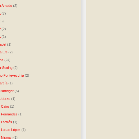
a Amado
(2)
A
(7)
(5)
P
(2)
A
(1)
ladet
(1)
a Efe
(2)
as
(24)
-Setting
(2)
no Fontevecchia
(2)
arcía
(1)
usbridger
(5)
 Uderzo
(1)
 Cairo
(1)
o Fernández
(1)
o Lardiés
(1)
o Lucas López
(1)
o Nisman
(1)