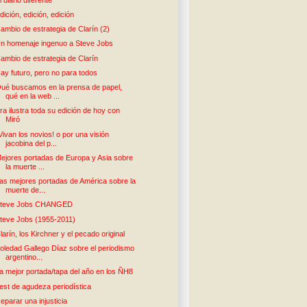
dición, edición, edición
ambio de estrategia de Clarín (2)
n homenaje ingenuo a Steve Jobs
ambio de estrategia de Clarín
ay futuro, pero no para todos
ué buscamos en la prensa de papel,
qué en la web ...
ra ilustra toda su edición de hoy con
Miró
Vivan los novios! o por una visión
jacobina del p...
ejores portadas de Europa y Asia sobre
la muerte ...
as mejores portadas de América sobre la
muerte de...
teve Jobs CHANGED
teve Jobs (1955-2011)
larín, los Kirchner y el pecado original
oledad Gallego Díaz sobre el periodismo
argentino...
a mejor portada/tapa del año en los ÑH8
est de agudeza periodística
eparar una injusticia