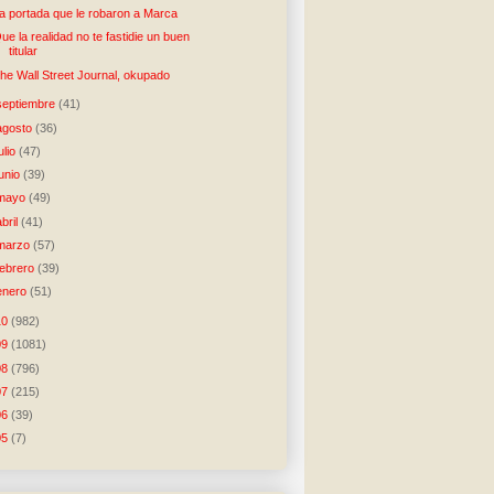
a portada que le robaron a Marca
ue la realidad no te fastidie un buen
titular
he Wall Street Journal, okupado
septiembre
(41)
agosto
(36)
julio
(47)
junio
(39)
mayo
(49)
abril
(41)
marzo
(57)
febrero
(39)
enero
(51)
10
(982)
09
(1081)
08
(796)
07
(215)
06
(39)
05
(7)