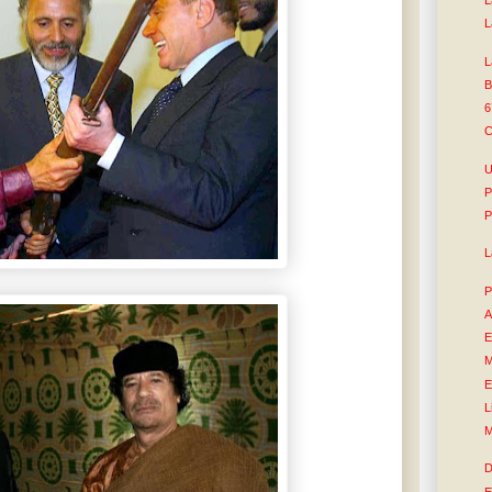
L
L
L
B
6
C
U
P
P
L
P
A
E
M
E
L
M
D
E