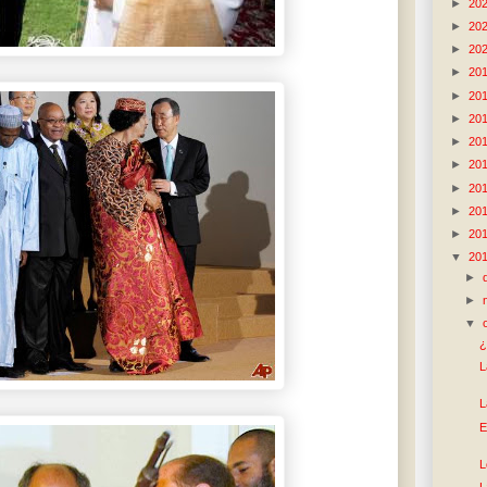
►
20
►
20
►
20
►
20
►
20
►
20
►
20
►
20
►
20
►
20
►
20
▼
20
►
►
▼
¿
L
L
E
L