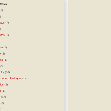
temas
(6)
)
utos
(7)
)
utes
(1)
)
ta
(1)
e
(2)
una
(1)
32)
lor
(10)
scudero Zadrayec
(1)
dos
(2)
I
(1)
A
(67)
(3)
1)