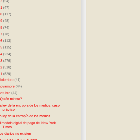
22
(54)
21
(47)
20
(117)
19
(48)
18
(74)
17
(78)
16
(113)
15
(115)
14
(224)
13
(276)
12
(516)
11
(529)
diciembre
(41)
noviembre
(44)
octubre
(44)
Quién miente?
a ley de la entropía de los medios: caso
práctico
a ley de la entropía de los medios
l modelo digital de pago del New York
Times
os diarios no existen