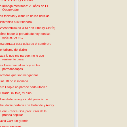
a SIP la CIDH y Ecuador
a milonga mentirosa: 20 años de El
Observador
as tabletas y el futuro de las noticias
ienvenido a la trinchera
7ª Asamblea de la SIP en Lima (y Clarín)
ómo hacer la portada de hoy con las
noticias de m...
na portada para quitarse el sombrero
eriodismo del diablo
asa lo que me parece, no lo que
realmente pasa
as fotos que faltan hoy en las
portadas/tapas
ortadas que son venganzas
 las 10 de la mañana
sta Utopía no parece nada utópica
i diario, mi foto, mi club
l verdadero negocio del periodismo
ibé, doble portada con Hollande y Aubry
uere France-Soir, precursor de la
prensa popular ...
avid Carr, un grande
l diario diferente