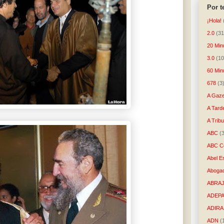
Por 
¡Hola!
2.0
(31
20 Min
3.0
(10
60 Min
678
(3
A Gaze
A Tard
A Trib
ABC
(
ABC Co
Abel E
Aboga
ABRAJ
ADEP
ADIRA
ADN
(