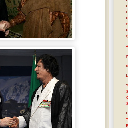
E
C
U
C
H
Q
A
¡
M
L
S
S
C
S
L
T
R