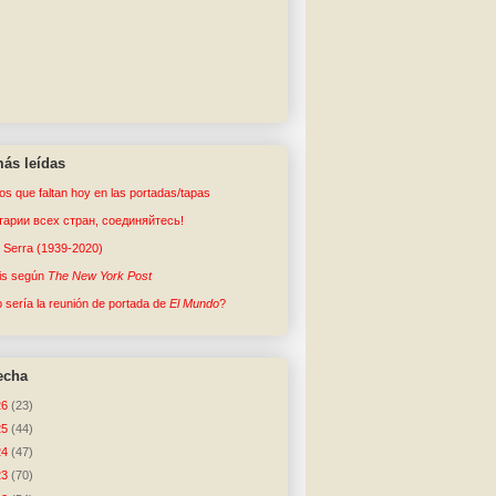
ás leídas
tos que faltan hoy en las portadas/tapas
арии всех стран, соединяйтесь!
o Serra (1939-2020)
sis según
The New York Post
sería la reunión de portada de
El Mundo
?
echa
26
(23)
25
(44)
24
(47)
23
(70)