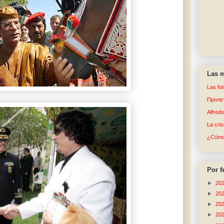
Las m
Las fo
Пролет
Alfred
La cri
¿Cómo 
Por f
►
20
►
20
►
20
►
20