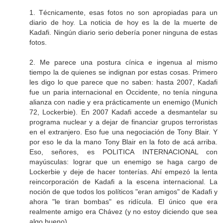
1. Técnicamente, esas fotos no son apropiadas para un
diario de hoy. La noticia de hoy es la de la muerte de
Kadafi. Ningún diario serio debería poner ninguna de estas
fotos.
2. Me parece una postura cínica e ingenua al mismo
tiempo la de quienes se indignan por estas cosas. Primero
les digo lo que parece que no saben: hasta 2007, Kadafi
fue un paria internacional en Occidente, no tenía ninguna
alianza con nadie y era prácticamente un enemigo (Munich
72, Lockerbie). En 2007 Kadafi accede a desmantelar su
programa nuclear y a dejar de financiar grupos terroristas
en el extranjero. Eso fue una negociación de Tony Blair. Y
por eso le da la mano Tony Blair en la foto de acá arriba.
Eso, señores, es POLITICA INTERNACIONAL con
mayúsculas: lograr que un enemigo se haga cargo de
Lockerbie y deje de hacer tonterías. Ahí empezó la lenta
reincorporación de Kadafi a la escena internacional. La
noción de que todos los políticos "eran amigos" de Kadafi y
ahora "le tiran bombas" es ridícula. El único que era
realmente amigo era Chávez (y no estoy diciendo que sea
algo bueno).