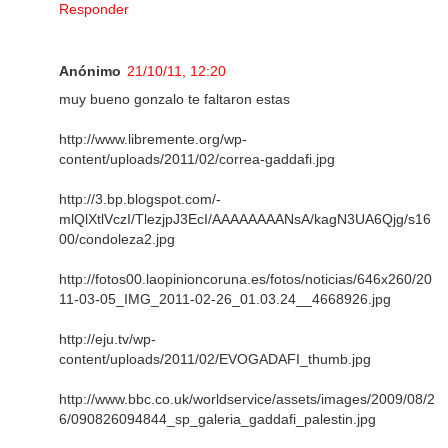
Responder
Anónimo
21/10/11, 12:20
muy bueno gonzalo te faltaron estas
http://www.libremente.org/wp-
content/uploads/2011/02/correa-gaddafi.jpg
http://3.bp.blogspot.com/-
mlQlXtlVczI/TlezjpJ3EcI/AAAAAAAANsA/kagN3UA6Qjg/s16
00/condoleza2.jpg
http://fotos00.laopinioncoruna.es/fotos/noticias/646x260/20
11-03-05_IMG_2011-02-26_01.03.24__4668926.jpg
http://eju.tv/wp-
content/uploads/2011/02/EVOGADAFI_thumb.jpg
http://www.bbc.co.uk/worldservice/assets/images/2009/08/2
6/090826094844_sp_galeria_gaddafi_palestin.jpg