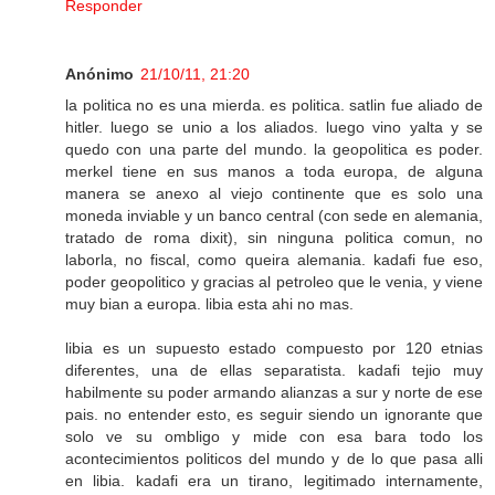
Responder
Anónimo
21/10/11, 21:20
la politica no es una mierda. es politica. satlin fue aliado de
hitler. luego se unio a los aliados. luego vino yalta y se
quedo con una parte del mundo. la geopolitica es poder.
merkel tiene en sus manos a toda europa, de alguna
manera se anexo al viejo continente que es solo una
moneda inviable y un banco central (con sede en alemania,
tratado de roma dixit), sin ninguna politica comun, no
laborla, no fiscal, como queira alemania. kadafi fue eso,
poder geopolitico y gracias al petroleo que le venia, y viene
muy bian a europa. libia esta ahi no mas.
libia es un supuesto estado compuesto por 120 etnias
diferentes, una de ellas separatista. kadafi tejio muy
habilmente su poder armando alianzas a sur y norte de ese
pais. no entender esto, es seguir siendo un ignorante que
solo ve su ombligo y mide con esa bara todo los
acontecimientos politicos del mundo y de lo que pasa alli
en libia. kadafi era un tirano, legitimado internamente,