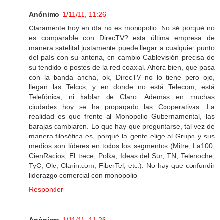
Anónimo
1/11/11, 11:26
Claramente hoy en día no es monopolio. No sé porqué no
es comparable con DirecTV? esta última empresa de
manera satelital justamente puede llegar a cualquier punto
del país con su antena, en cambio Cablevisión precisa de
su tendido o postes de la red coaxial. Ahora bien, que pasa
con la banda ancha, ok, DirecTV no lo tiene pero ojo,
llegan las Telcos, y en donde no está Telecom, está
Telefónica, ni hablar de Claro. Además en muchas
ciudades hoy se ha propagado las Cooperativas. La
realidad es que frente al Monopolio Gubernamental, las
barajas cambiaron. Lo que hay que preguntarse, tal vez de
manera filosófica es, porqué la gente elige al Grupo y sus
medios son líderes en todos los segmentos (Mitre, La100,
CienRadios, El trece, Polka, Ideas del Sur, TN, Telenoche,
TyC, Ole, Clarin.com, FiberTel, etc.). No hay que confundir
liderazgo comercial con monopolio.
Responder
Anónimo
1/11/11, 11:26