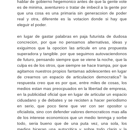
hablar de gobierno hegemonico antes de que la gente vote
es de minima, aventurero o tratar de imbecil a la gente por
que una cosa es una primaria sin generacoion de poder
real y otra, diferente es la votacion donde si hay que
eleguir el poder.
en lugar de gastar palabras en paja futurista de dudosa
concrecion, por que no pensamos alternativas, ideas y
exiguimos que la opocion las articule en una propuesta
superadora y tangible. por que seguimos autovaciendonos
de futuro, pensando siempre que se viene la noche, que la
culpa es de los otros, que siempre se hace trampa, por que
agitamos nuestros propios fantamas adolescentes en lugar
de crearnos un espacio de articulacion democratica? la
respuesta creo que es por que, entre miles de cosas, los
medios estan mas preocpuados en la libertad de empresa,
en la publicidad oficial que en lugar de articular un espacio
ciduadano y de debates y se recisten a hacer periodismo
en serio, que poco tiene que ver con ser opositor u
oficialista, sino con defender valores democraticos mas alla
de los interese economicos que un medio tenmga y sorbe
todo, seria bueno que de una puta vez, una sola, los
medios hiceran una autocritica y sobre todo clarin y la