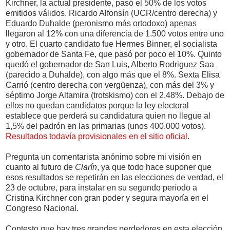
Kirchner, la actual presidente, pasó el 50% de los votos
emitidos válidos. Ricardo Alfonsín (UCR/centro derecha) y
Eduardo Duhalde (peronismo más ortodoxo) apenas
llegaron al 12% con una diferencia de 1.500 votos entre uno
y otro. El cuarto candidato fue Hermes Binner, el socialista
gobernador de Santa Fe, que pasó por poco el 10%. Quinto
quedó el gobernador de San Luis, Alberto Rodriguez Saa
(parecido a Duhalde), con algo más que el 8%. Sexta Elisa
Carrió (centro derecha con vergüenza), con más del 3% y
séptimo Jorge Altamira (trotskismo) con el 2,48%. Debajo de
ellos no quedan candidatos porque la ley electoral
establece que perderá su candidatura quien no llegue al
1,5% del padrón en las primarias (unos 400.000 votos).
Resultados todavía provisionales en el sitio oficial
.
Pregunta un comentarista anónimo sobre mi visión en
cuanto al futuro de
Clarín
, ya que todo hace suponer que
esos resultados se repetirán en las elecciones de verdad, el
23 de octubre, para instalar en su segundo período a
Cristina Kirchner con gran poder y segura mayoría en el
Congreso Nacional.
Contesto que hay tres grandes perdedores en esta elección,