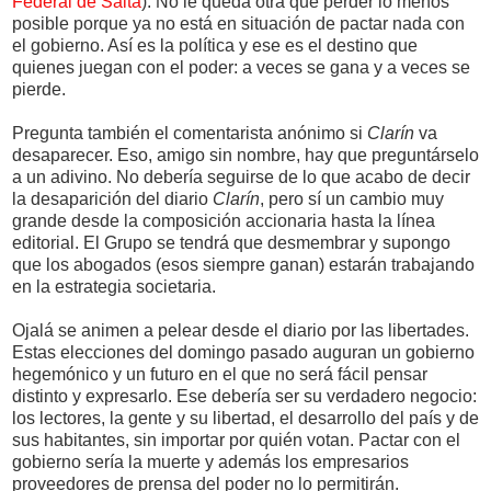
Federal de Salta
). No le queda otra que perder lo menos
posible porque ya no está en situación de pactar nada con
el gobierno. Así es la política y ese es el destino que
quienes juegan con el poder: a veces se gana y a veces se
pierde.
Pregunta también el comentarista anónimo si
Clarín
va
desaparecer. Eso, amigo sin nombre, hay que preguntárselo
a un adivino. No debería seguirse de lo que acabo de decir
la desaparición del diario
Clarín
, pero sí un cambio muy
grande desde la composición accionaria hasta la línea
editorial. El Grupo se tendrá que desmembrar y supongo
que los abogados (esos siempre ganan) estarán trabajando
en la estrategia societaria.
Ojalá se animen a pelear desde el diario por las libertades.
Estas elecciones del domingo pasado auguran un gobierno
hegemónico y un futuro en el que no será fácil pensar
distinto y expresarlo. Ese debería ser su verdadero negocio:
los lectores, la gente y su libertad, el desarrollo del país y de
sus habitantes, sin importar por quién votan. Pactar con el
gobierno sería la muerte y además los empresarios
proveedores de prensa del poder no lo permitirán.