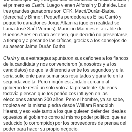
el primero es
Clarín
. Luego vienen Alfonsín y Duhalde. Los
tres grandes ganadores son CFK, Macri/Durán-Barba
(derecha) y Binner. Pequeña perdedora es Elisa Carrió y
pequeño ganador es Jorge Altamira (que en realidad se
llama José Saúl Vermus). Mauricio Macri es el alcalde de
Buenos Aires en claro ascenso, que decidió no presentarse,
a tiempo y a pesar de las críticas, gracias a los consejos de
su asesor Jaime Durán Barba.
Clarín
y sus estrategas apuntaron sus cañones a los flancos
de la candidata y nos convencieron (a nosotros y a los
candidatos) de que la diferencia entre los segundos y ella
sería suficiente para sumar sus resultados y ganarle en la
segunda vuelta. Pero ningún escándalo cercano al
gobierno le restó un solo voto a la presidente. Quienes
todavía piensan que los periódicos influyen en las
elecciones atrasan 200 años. Pero el hombre, ya se sabe,
tropieza en la misma piedra desde William Randolph
Hearst, y eso vale tanto a los que quieren defender ideales
opuestos al gobierno como al mismo poder político, que es
seducido (o corrompido) por los proveedores de prensa del
poder para hacer su propio negocio.