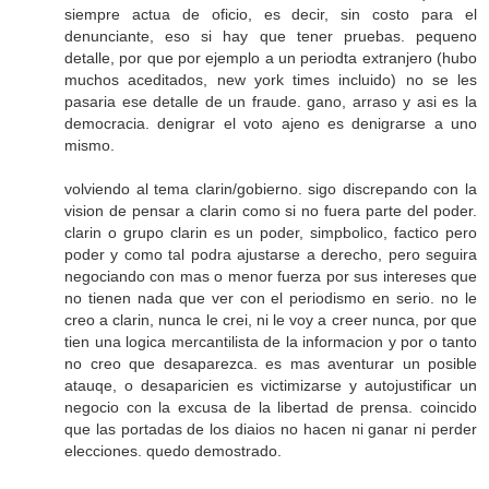
siempre actua de oficio, es decir, sin costo para el
denunciante, eso si hay que tener pruebas. pequeno
detalle, por que por ejemplo a un periodta extranjero (hubo
muchos aceditados, new york times incluido) no se les
pasaria ese detalle de un fraude. gano, arraso y asi es la
democracia. denigrar el voto ajeno es denigrarse a uno
mismo.
volviendo al tema clarin/gobierno. sigo discrepando con la
vision de pensar a clarin como si no fuera parte del poder.
clarin o grupo clarin es un poder, simpbolico, factico pero
poder y como tal podra ajustarse a derecho, pero seguira
negociando con mas o menor fuerza por sus intereses que
no tienen nada que ver con el periodismo en serio. no le
creo a clarin, nunca le crei, ni le voy a creer nunca, por que
tien una logica mercantilista de la informacion y por o tanto
no creo que desaparezca. es mas aventurar un posible
atauqe, o desaparicien es victimizarse y autojustificar un
negocio con la excusa de la libertad de prensa. coincido
que las portadas de los diaios no hacen ni ganar ni perder
elecciones. quedo demostrado.