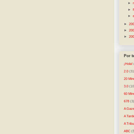
►
►
►
►
20
►
20
►
20
Por 
¡Hola!
2.0
(31
20 Min
3.0
(10
60 Min
678
(3
A Gaze
A Tard
A Trib
ABC
(