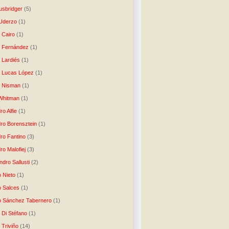
usbridger
(5)
 Uderzo
(1)
 Cairo
(1)
o Fernández
(1)
o Lardiés
(1)
o Lucas López
(1)
o Nisman
(1)
Whitman
(1)
ro Alfie
(1)
dro Borensztein
(1)
dro Fantino
(3)
ro Malofiej
(3)
dro Sallusti
(2)
o Nieto
(1)
o Salces
(1)
o Sánchez Tabernero
(1)
 Di Stéfano
(1)
 Triviño
(14)