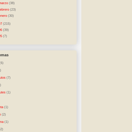
marzo
(38)
febrero
(23)
enero
(30)
07
(215)
06
(39)
05
(7)
temas
(6)
)
utos
(7)
)
utes
(1)
)
ta
(1)
e
(2)
una
(1)
32)