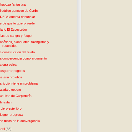
hapuza fantástica
l código genético de Clarín
DEPA lamenta denunciar
erde que te quiero verde
iario El Espectador
ías de sangre y fuego
anáticos, alcahuetes, falangistas y
resentidos
a construcción del relato
a convergencia como argumento
a otra pelea
esgarrar pegotes
isteria profética
a ficción tiene un problema
ajada o copete
acultad de Carpintería
hí están
uiero este libro
logger progresa
os mitos de la convergencia
abril
(35)