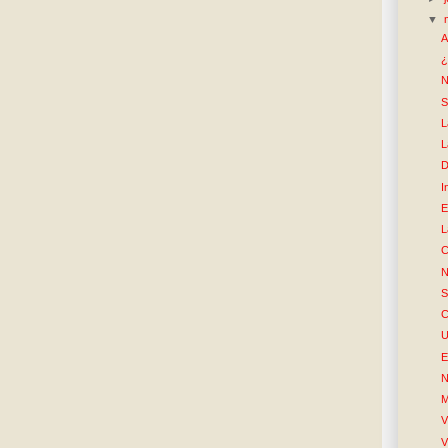
▼
A
¿
N
S
L
L
D
I
E
L
C
N
S
C
U
E
N
M
V
V