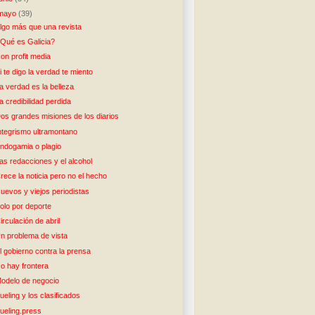
mayo
(39)
lgo más que una revista
Qué es Galicia?
on profit media
i te digo la verdad te miento
a verdad es la belleza
a credibilidad perdida
os grandes misiones de los diarios
ntegrismo ultramontano
ndogamia o plagio
as redacciones y el alcohol
rece la noticia pero no el hecho
uevos y viejos periodistas
olo por deporte
irculación de abril
n problema de vista
l gobierno contra la prensa
o hay frontera
odelo de negocio
ueling y los clasificados
ueling.press