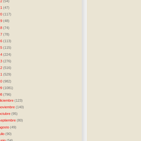
22
(54)
21
(47)
20
(117)
19
(48)
18
(74)
17
(78)
16
(113)
15
(115)
14
(224)
13
(276)
12
(516)
11
(529)
10
(982)
09
(1081)
08
(796)
diciembre
(123)
noviembre
(140)
octubre
(95)
septiembre
(80)
agosto
(49)
julio
(90)
junio
(54)