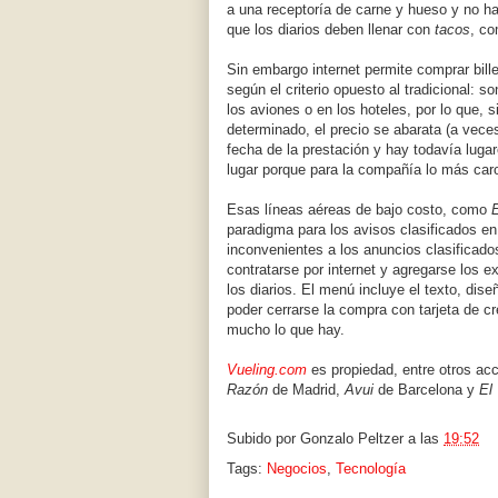
a una receptoría de carne y hueso y no h
que los diarios deben llenar con
tacos
, co
Sin embargo internet permite comprar bill
según el criterio opuesto al tradicional:
los aviones o en los hoteles, por lo que, 
determinado, el precio se abarata (a vece
fecha de la prestación y hay todavía luga
lugar porque para la compañía lo más caro
Esas líneas aéreas de bajo costo, como
paradigma para los avisos clasificados en 
inconvenientes a los anuncios clasificado
contratarse por internet y agregarse los 
los diarios. El menú incluye el texto, dis
poder cerrarse la compra con tarjeta de cr
mucho lo que hay.
Vueling.com
es propiedad, entre otros acc
Razón
de Madrid,
Avui
de Barcelona y
El
Subido por
Gonzalo Peltzer
a las
19:52
Tags:
Negocios
,
Tecnología