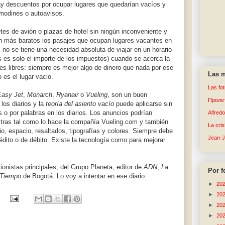
ay descuentos por ocupar lugares que quedarían vacíos y
modines o autoavisos.
etes de avión o plazas de hotel sin ningún inconveniente y
 son más baratos los pasajes que ocupan lugares vacantes en
si no se tiene una necesidad absoluta de viajar en un horario
s es solo el importe de los impuestos) cuando se acerca la
res libres: siempre es mejor algo de dinero que nada por ese
Las m
 es el lugar vacio.
Las fo
Easy Jet
,
Monarch
,
Ryanair
o
Vueling
, son un buen
Пролет
los diarios y la
teoría del asiento vacío
puede aplicarse sin
s o por palabras en los diarios. Los anuncios podrían
Alfred
extras tal como lo hace la compañía Vueling.com y también
La cri
eño, espacio, resaltados, tipografías y colores. Siempre debe
Jean-
édito o de débito. Existe la tecnología como para mejorar
ionistas principales, del Grupo Planeta, editor de
ADN
,
La
Por f
 Tiempo
de Bogotá. Lo voy a intentar en ese diario.
►
20
►
20
►
20
►
20