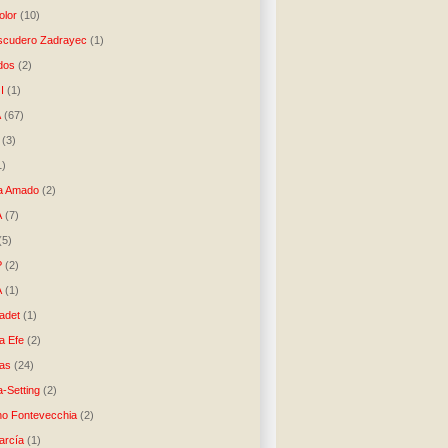
lor
(10)
scudero Zadrayec
(1)
dos
(2)
I
(1)
A
(67)
(3)
1)
a Amado
(2)
A
(7)
(5)
P
(2)
A
(1)
ladet
(1)
a Efe
(2)
as
(24)
-Setting
(2)
no Fontevecchia
(2)
arcía
(1)