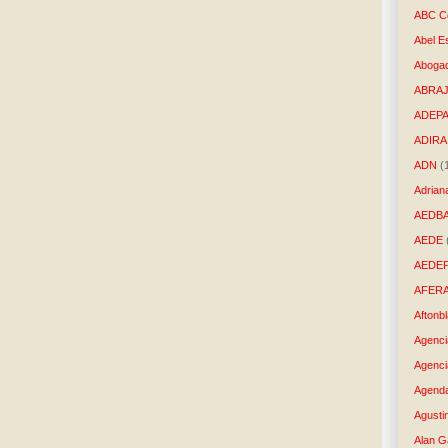
ABC Co
Abel E
Aboga
ABRAJ
ADEP
ADIRA
ADN
(
Adrian
AEDB
AEDE
AEDE
AFER
Aftonb
Agenci
Agenci
Agenda
Agusti
Alan G