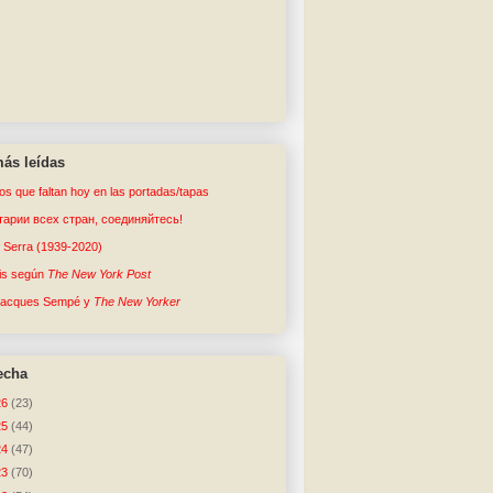
ás leídas
tos que faltan hoy en las portadas/tapas
арии всех стран, соединяйтесь!
o Serra (1939-2020)
sis según
The New York Post
Jacques Sempé y
The New Yorker
echa
26
(23)
25
(44)
24
(47)
23
(70)