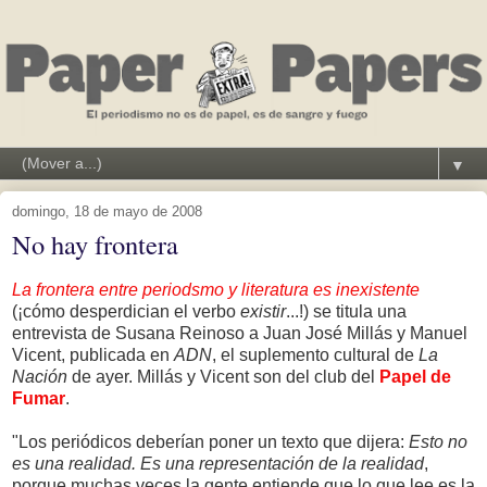
▼
domingo, 18 de mayo de 2008
No hay frontera
La frontera entre periodsmo y literatura es inexistente
(¡cómo desperdician el verbo
existir
...!) se titula una
entrevista de Susana Reinoso a Juan José Millás y Manuel
Vicent, publicada en
ADN
, el suplemento cultural de
La
Nación
de ayer. Millás y Vicent son del club del
Papel de
Fumar
.
"Los periódicos deberían poner un texto que dijera:
Esto no
es una realidad. Es una representación de la realidad
,
porque muchas veces la gente entiende que lo que lee es la