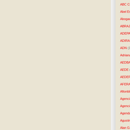
ABC Co
Abel E
Aboga
ABRAJ
ADEP
ADIRA
ADN
(
Adrian
AEDB
AEDE
AEDE
AFER
Aftonb
Agenci
Agenci
Agenda
Agusti
Alan G