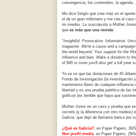
convergencia, los contenidos, la agenda..
Me dice Sergio que cree más en el aport
el de un gran millonario y me cita el caso
mi miedos. La suscripción a
Mother Jone
que
es más que una revista
:
"
Insightful. Provocative. Informative. Un
magazine. We're a cause and a campaign o
the world beyond. Your support for the Mo
influence and bias. Make a donation to the
of $45 or more you'll also get a full year 
Ya se ve que las donaciones de 45 dólares
Fondo de Investigación (la investigación 
mantenerse libres de cualquier influencia 
libertad y es una prueba patética de las i
gráficos (es terrible que haya que sostener
Mother Jones
es un caso y prueba que exis
secreto (y la diferencia con otro medios)
Galicia, que dejó de llamarse banco por 
¿Qué es Galicia?
, en Paper Papers, 30/5
Non profit media
, en Paper Papers, 29/5