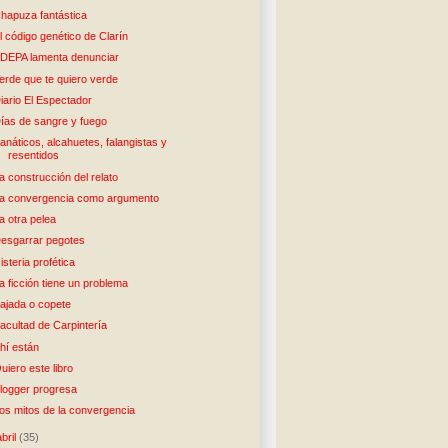
hapuza fantástica
l código genético de Clarín
DEPA lamenta denunciar
erde que te quiero verde
iario El Espectador
ías de sangre y fuego
anáticos, alcahuetes, falangistas y
resentidos
a construcción del relato
a convergencia como argumento
a otra pelea
esgarrar pegotes
isteria profética
a ficción tiene un problema
ajada o copete
acultad de Carpintería
hí están
uiero este libro
logger progresa
os mitos de la convergencia
abril
(35)