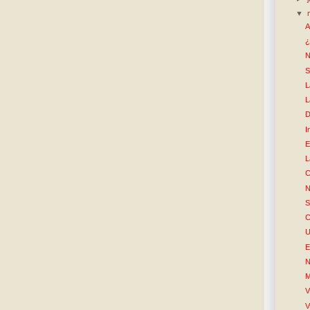
▼
A
¿
N
S
L
L
D
I
E
L
C
N
S
C
U
E
N
M
V
V