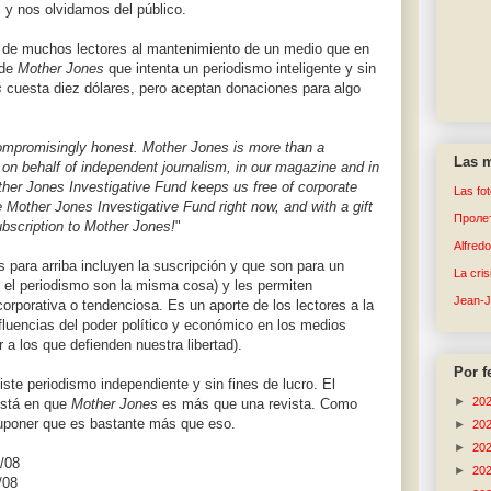
. y nos olvidamos del público.
e de muchos lectores al mantenimiento de un medio que en
 de
Mother Jones
que intenta un periodismo inteligente y sin
s
cuesta diez dólares, pero aceptan donaciones para algo
compromisingly honest. Mother Jones is more than a
Las m
n behalf of independent journalism, in our magazine and in
ther Jones Investigative Fund keeps us free of corporate
Las fo
 Mother Jones Investigative Fund right now, and with a gift
Пролет
subscription to Mother Jones!
"
Alfred
 para arriba incluyen la suscripción y que son para un
La cri
y el periodismo son la misma cosa) y les permiten
Jean-
corporativa o tendenciosa. Es un aporte de los lectores a la
nfluencias del poder político y económico en los medios
 a los que defienden nuestra libertad).
Por f
te periodismo independiente y sin fines de lucro. El
►
20
 está en que
Mother Jones
es más que una revista. Como
suponer que es bastante más que eso.
►
20
►
20
/08
►
20
/08