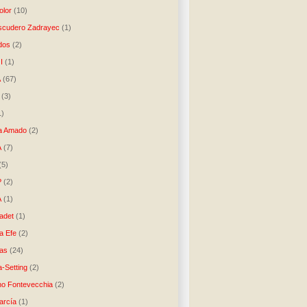
lor
(10)
scudero Zadrayec
(1)
dos
(2)
I
(1)
A
(67)
(3)
1)
a Amado
(2)
A
(7)
(5)
P
(2)
A
(1)
ladet
(1)
a Efe
(2)
as
(24)
-Setting
(2)
no Fontevecchia
(2)
arcía
(1)