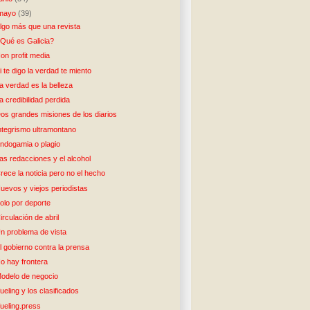
mayo
(39)
lgo más que una revista
Qué es Galicia?
on profit media
i te digo la verdad te miento
a verdad es la belleza
a credibilidad perdida
os grandes misiones de los diarios
ntegrismo ultramontano
ndogamia o plagio
as redacciones y el alcohol
rece la noticia pero no el hecho
uevos y viejos periodistas
olo por deporte
irculación de abril
n problema de vista
l gobierno contra la prensa
o hay frontera
odelo de negocio
ueling y los clasificados
ueling.press