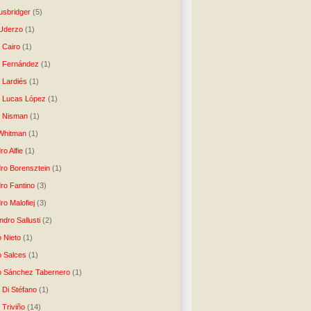
usbridger
(5)
 Uderzo
(1)
 Cairo
(1)
o Fernández
(1)
o Lardiés
(1)
o Lucas López
(1)
o Nisman
(1)
Whitman
(1)
ro Alfie
(1)
dro Borensztein
(1)
dro Fantino
(3)
ro Malofiej
(3)
dro Sallusti
(2)
o Nieto
(1)
o Salces
(1)
o Sánchez Tabernero
(1)
 Di Stéfano
(1)
 Triviño
(14)