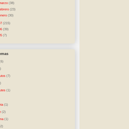
marzo
(38)
febrero
(23)
enero
(30)
07
(215)
06
(39)
05
(7)
temas
(6)
)
utos
(7)
)
utes
(1)
)
ta
(1)
e
(2)
una
(1)
32)