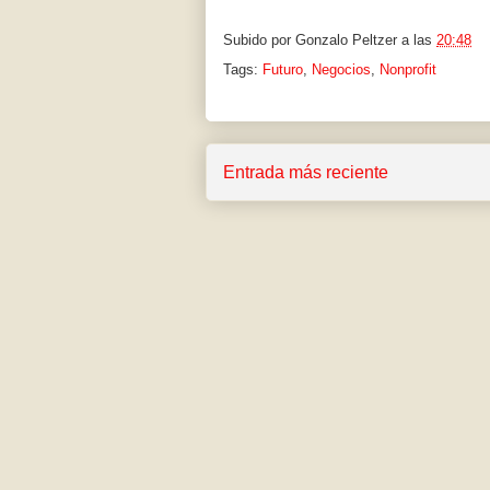
Subido por
Gonzalo Peltzer
a las
20:48
Tags:
Futuro
,
Negocios
,
Nonprofit
Entrada más reciente