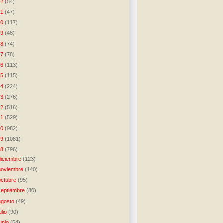
22
(54)
21
(47)
20
(117)
19
(48)
18
(74)
17
(78)
16
(113)
15
(115)
14
(224)
13
(276)
12
(516)
11
(529)
10
(982)
09
(1081)
08
(796)
diciembre
(123)
noviembre
(140)
octubre
(95)
septiembre
(80)
agosto
(49)
julio
(90)
junio
(54)