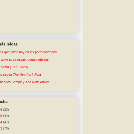
ás leídas
tos que faltan hoy en las portadas/tapas
арии всех стран, соединяйтесь!
o Serra (1939-2020)
sis según
The New York Post
Jacques Sempé y
The New Yorker
echa
26
(23)
25
(44)
24
(47)
23
(70)