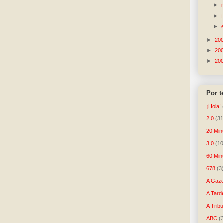
►
►
►
►
20
►
20
►
20
Por 
¡Hola!
2.0
(31
20 Min
3.0
(10
60 Min
678
(3
A Gaze
A Tard
A Trib
ABC
(