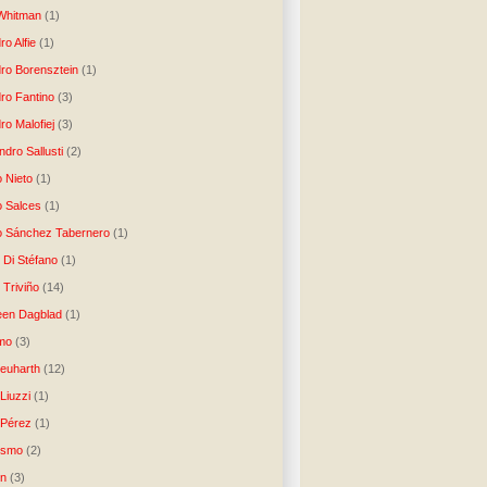
Whitman
(1)
ro Alfie
(1)
dro Borensztein
(1)
dro Fantino
(3)
ro Malofiej
(3)
dro Sallusti
(2)
o Nieto
(1)
o Salces
(1)
o Sánchez Tabernero
(1)
 Di Stéfano
(1)
 Triviño
(14)
een Dagblad
(1)
tmo
(3)
Neuharth
(12)
Liuzzi
(1)
 Pérez
(1)
lismo
(2)
n
(3)