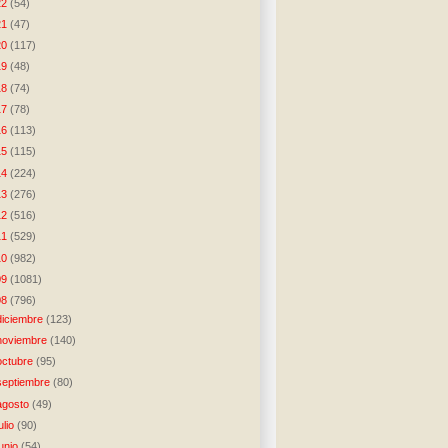
22
(54)
21
(47)
20
(117)
19
(48)
18
(74)
17
(78)
16
(113)
15
(115)
14
(224)
13
(276)
12
(516)
11
(529)
10
(982)
09
(1081)
08
(796)
diciembre
(123)
noviembre
(140)
octubre
(95)
septiembre
(80)
agosto
(49)
julio
(90)
junio
(54)