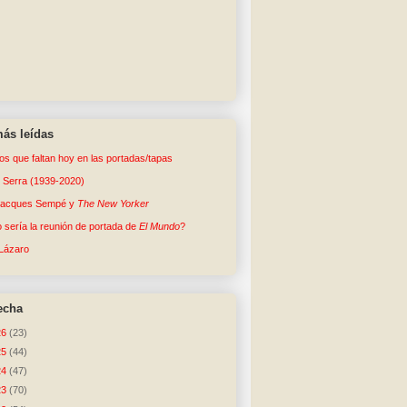
ás leídas
tos que faltan hoy en las portadas/tapas
o Serra (1939-2020)
Jacques Sempé y
The New Yorker
sería la reunión de portada de
El Mundo
?
Lázaro
echa
26
(23)
25
(44)
24
(47)
23
(70)