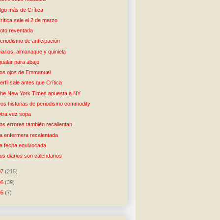
lgo más de Crítica
rítica sale el 2 de marzo
oto reventada
eriodismo de anticipación
iarios, almanaque y quiniela
gualar para abajo
os ojos de Emmanuel
erfil sale antes que Crítica
he New York Times apuesta a NY
os historias de periodismo commodity
tra vez sopa
os errores también recalientan
a enfermera recalentada
a fecha equivocada
os diarios son calendarios
07
(215)
06
(39)
05
(7)