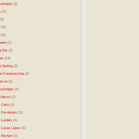
a Amado
(2)
A
(7)
(5)
P
(2)
A
(1)
ladet
(1)
a Efe
(2)
as
(24)
-Setting
(2)
no Fontevecchia
(2)
arcía
(1)
usbridger
(5)
 Uderzo
(1)
 Cairo
(1)
o Fernández
(1)
o Lardiés
(1)
o Lucas López
(1)
o Nisman
(1)