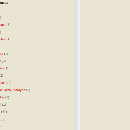
temas
(6)
)
utos
(7)
)
utes
(1)
)
ta
(1)
e
(2)
una
(1)
32)
lor
(10)
scudero Zadrayec
(1)
dos
(2)
I
(1)
A
(67)
(3)
1)