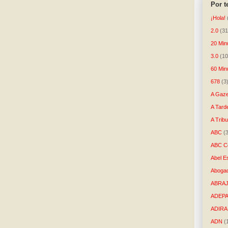
Por 
¡Hola!
2.0
(31
20 Min
3.0
(10
60 Min
678
(3
A Gaze
A Tard
A Trib
ABC
(
ABC Co
Abel E
Aboga
ABRAJ
ADEP
ADIRA
ADN
(