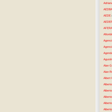
Adrian
AEDB
AEDE
AEDE
AFER
Aftonb
Agenci
Agenci
Agenda
Agusti
Alan G
Alan R
Albert
Alberto
Albert
Albert
Albert
Albert