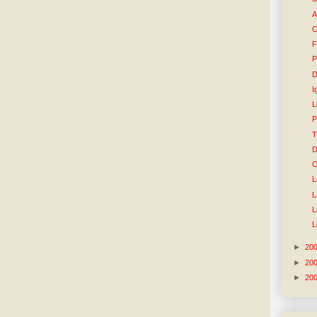
A
C
F
P
D
I
L
P
T
D
O
L
L
L
L
►
20
►
20
►
20