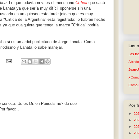
tina
. Lo que todavía ni vi es el mensuario
Crítica
que sacó
e Lanata ya que sería muy difícil oponerse sin una
buscarla en un quiosco esta tarde (dicen que es muy
a "Crítica de la Argentina" está registrada: lo habrán hecho
 ya que cualquiera que tenga la marca "Crítica" podría
l o si es un ardid publicitario de Jorge Lanata. Como
Las m
eriodismo y Lanata lo sabe manejar.
Las fo
Alfred
Jean-
¿Cómo 
Como 
 se conoce. Ud es Dr. en Periodismo? de que
Por f
or favor...
►
20
►
20
►
20
►
20