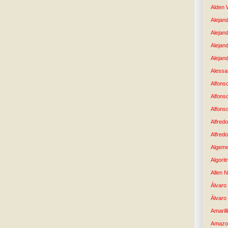
Alden 
Alejand
Alejan
Alejan
Alejand
Alessan
Alfons
Alfons
Alfons
Alfredo
Alfredo
Algem
Algori
Allen 
Álvaro 
Álvaro
Amaril
Amazo