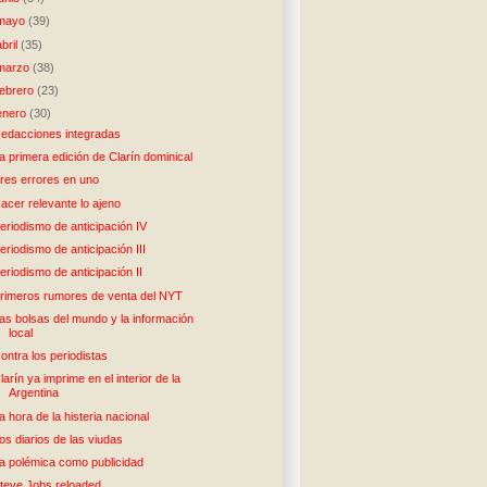
mayo
(39)
abril
(35)
marzo
(38)
febrero
(23)
enero
(30)
edacciones integradas
a primera edición de Clarín dominical
res errores en uno
acer relevante lo ajeno
eriodismo de anticipación IV
eriodismo de anticipación III
eriodismo de anticipación II
rimeros rumores de venta del NYT
as bolsas del mundo y la información
local
ontra los periodistas
larín ya imprime en el interior de la
Argentina
a hora de la histeria nacional
os diarios de las viudas
a polémica como publicidad
teve Jobs reloaded