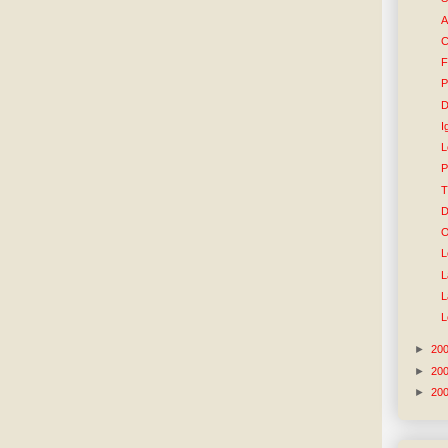
A
C
F
P
D
I
L
P
T
D
O
L
L
L
L
►
20
►
20
►
20