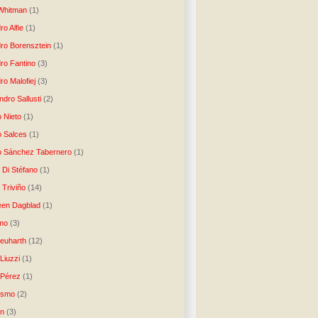
Whitman
(1)
ro Alfie
(1)
dro Borensztein
(1)
dro Fantino
(3)
ro Malofiej
(3)
dro Sallusti
(2)
o Nieto
(1)
o Salces
(1)
o Sánchez Tabernero
(1)
 Di Stéfano
(1)
 Triviño
(14)
een Dagblad
(1)
tmo
(3)
Neuharth
(12)
Liuzzi
(1)
 Pérez
(1)
lismo
(2)
n
(3)