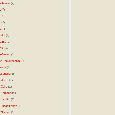
a Amado
(2)
A
(7)
(5)
P
(2)
A
(1)
ladet
(1)
a Efe
(2)
as
(24)
-Setting
(2)
no Fontevecchia
(2)
arcía
(1)
usbridger
(5)
 Uderzo
(1)
 Cairo
(1)
o Fernández
(1)
o Lardiés
(1)
o Lucas López
(1)
o Nisman
(1)