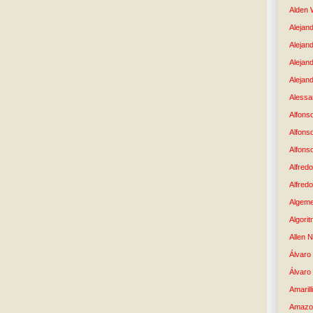
Alden 
Alejand
Alejan
Alejan
Alejand
Alessan
Alfons
Alfons
Alfons
Alfredo
Alfredo
Algem
Algori
Allen 
Álvaro 
Álvaro
Amaril
Amazo