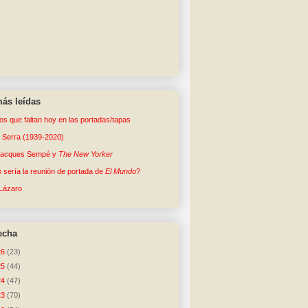
ás leídas
tos que faltan hoy en las portadas/tapas
o Serra (1939-2020)
Jacques Sempé y
The New Yorker
sería la reunión de portada de
El Mundo
?
Lázaro
echa
26
(23)
25
(44)
24
(47)
23
(70)