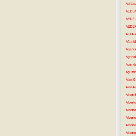
Adrian
AEDB
AEDE
AEDE
AFER
Aftonb
Agenci
Agenci
Agenda
Agusti
Alan G
Alan R
Albert
Alberto
Albert
Albert
Albert
Albert