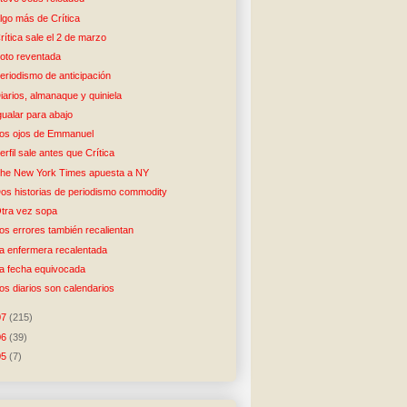
lgo más de Crítica
rítica sale el 2 de marzo
oto reventada
eriodismo de anticipación
iarios, almanaque y quiniela
gualar para abajo
os ojos de Emmanuel
erfil sale antes que Crítica
he New York Times apuesta a NY
os historias de periodismo commodity
tra vez sopa
os errores también recalientan
a enfermera recalentada
a fecha equivocada
os diarios son calendarios
07
(215)
06
(39)
05
(7)