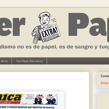
 Aires)
Toni Piqué (Barcelona)
Cont
Enviar