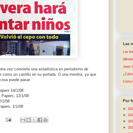
Las m
Las fo
Alfred
Jean-
tra vez convierte una estadística en
periodismo de
 como un castillo en su portada. O una mentira, ya que
¿Cómo 
 cosa puede pasar.
Como 
apers 14/1/08
r Papers, 12/1/08
Por f
2/1/08
Papers, 1/1/08
►
20
►
20
►
20
►
20