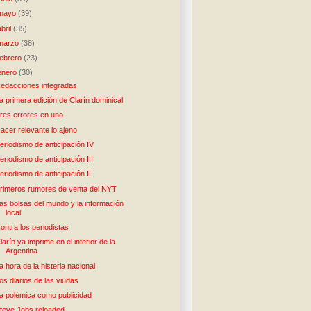
mayo
(39)
abril
(35)
marzo
(38)
febrero
(23)
enero
(30)
edacciones integradas
a primera edición de Clarín dominical
res errores en uno
acer relevante lo ajeno
eriodismo de anticipación IV
eriodismo de anticipación III
eriodismo de anticipación II
rimeros rumores de venta del NYT
as bolsas del mundo y la información
local
ontra los periodistas
larín ya imprime en el interior de la
Argentina
a hora de la histeria nacional
os diarios de las viudas
a polémica como publicidad
teve Jobs reloaded