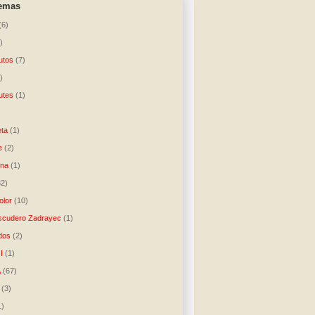
temas
(6)
)
utos
(7)
)
utes
(1)
)
ta
(1)
e
(2)
una
(1)
32)
lor
(10)
scudero Zadrayec
(1)
dos
(2)
I
(1)
A
(67)
(3)
1)