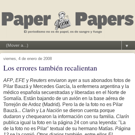
▼
viernes, 4 de enero de 2008
Los errores también recalientan
AFP
,
EFE
y
Reuters
enviaron ayer a sus abonados fotos de
Pilar Bauzá y Mercedes García, la enfermera argentina y la
médico española secuestradas y liberadas en el Norte de
Somalía. Están bajando de un avión en la base aérea de
Torrejón de Ardoz (Madrid). Pero la de la foto no es Pilar
Bauzá...
Clarín
y
La Nación
se dieron cuenta porque
dudaron y chequearon la información con su familia.
Clarín
publica igual la foto en la página 24 con una leyenda: "La
de la foto no es Pilar" textual de su hermano Matías.
Página
12
se la comió. Otros diarios también, entre ellos
El