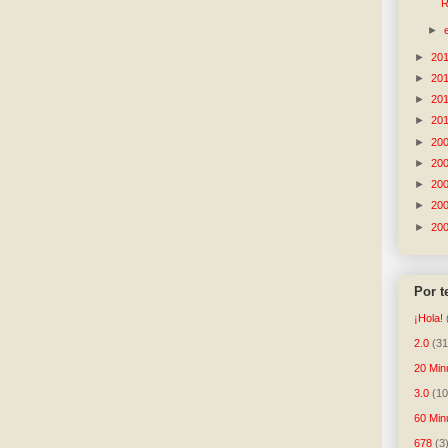
R
►
►
20
►
20
►
20
►
20
►
20
►
20
►
20
►
20
►
20
Por 
¡Hola!
2.0
(31
20 Min
3.0
(10
60 Min
678
(3