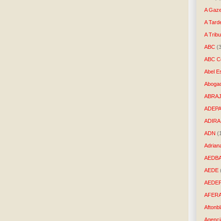
A Gaze
A Tard
A Trib
ABC
(
ABC Co
Abel E
Aboga
ABRAJ
ADEP
ADIRA
ADN
(
Adrian
AEDB
AEDE
AEDE
AFER
Aftonb
Agenci