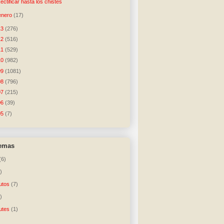
ectificar hasta los chistes
enero
(17)
13
(276)
12
(516)
11
(529)
10
(982)
09
(1081)
08
(796)
07
(215)
06
(39)
05
(7)
temas
(6)
)
utos
(7)
)
utes
(1)
)