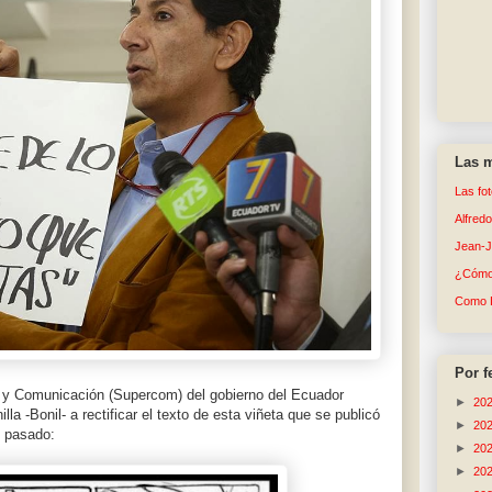
Las m
Las fo
Alfred
Jean-
¿Cómo 
Como 
Por f
n y Comunicación (Supercom) del gobierno del Ecuador
►
20
lla -Bonil- a rectificar el texto de esta viñeta que se publicó
►
20
e pasado:
►
20
►
20