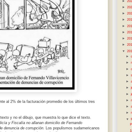
►
20
►
20
►
20
►
20
►
20
►
20
►
20
►
20
▼
20
►
►
►
►
►
►
►
►
te al 2% de la facturación promedio de los últimos tres
►
►
texto y no el dibujo, que muestra lo que dice el texto.
▼
licía y Fiscalía no allanan domicilio de Fernando
P
 de denuncia de corrupción.
Los populismos sudamericanos
1