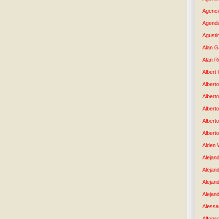
Agenci
Agenda
Agusti
Alan G
Alan R
Albert
Alberto
Albert
Albert
Albert
Albert
Alden 
Alejand
Alejan
Alejan
Alejand
Alessan
Alfons