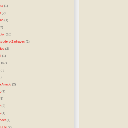
ta
(1)
e
(2)
una
(1)
32)
lor
(10)
scudero Zadrayec
(1)
dos
(2)
I
(1)
A
(67)
(3)
1)
a Amado
(2)
A
(7)
(5)
P
(2)
A
(1)
ladet
(1)
a Efe
(2)