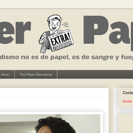
 Aires)
Toni Piqué (Barcelona)
Cont
Enviar