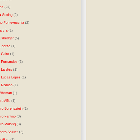
as
(24)
-Setting
(2)
no Fontevecchia
(2)
arcía
(1)
usbridger
(5)
 Uderzo
(1)
 Cairo
(1)
o Fernández
(1)
o Lardiés
(1)
o Lucas López
(1)
o Nisman
(1)
Whitman
(1)
ro Alfie
(1)
dro Borensztein
(1)
dro Fantino
(3)
ro Malofiej
(3)
dro Sallusti
(2)
o Nieto
(1)