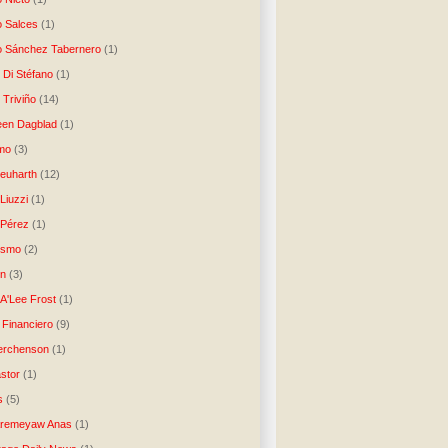
o Salces
(1)
o Sánchez Tabernero
(1)
 Di Stéfano
(1)
 Triviño
(14)
een Dagblad
(1)
tmo
(3)
Neuharth
(12)
Liuzzi
(1)
 Pérez
(1)
lismo
(2)
n
(3)
A'Lee Frost
(1)
 Financiero
(9)
erchenson
(1)
stor
(1)
s
(5)
Aremeyaw Anas
(1)