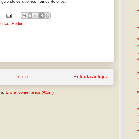
iguiendo es que nos riamos de ellos.
E
E
bertad
,
Poder
E
L
P
W
D
P
L
V
Inicio
Entrada antigua
P
L
 a:
Enviar comentarios (Atom)
P
D
R
P
P
E