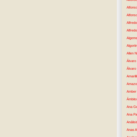
Alfons
Alfons
Alfredo
Alfredo
Algem
Algori
Allen 
Álvaro 
Álvaro
Amaril
Amazo
Amber 
Ámbito
Ana G
Ana Pa
Análisi
Anas 