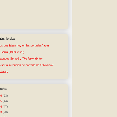
ás leídas
tos que faltan hoy en las portadas/tapas
o Serra (1939-2020)
Jacques Sempé y
The New Yorker
sería la reunión de portada de
El Mundo
?
Lázaro
echa
26
(23)
25
(44)
24
(47)
23
(70)