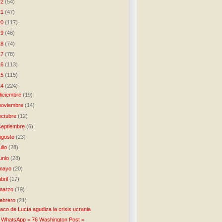
22
(54)
21
(47)
20
(117)
19
(48)
18
(74)
17
(78)
16
(113)
15
(115)
14
(224)
diciembre
(19)
noviembre
(14)
octubre
(12)
septiembre
(6)
agosto
(23)
julio
(28)
junio
(28)
mayo
(20)
abril
(17)
marzo
(19)
febrero
(21)
aco de Lucía agudiza la crisis ucrania
 WhatsApp = 76 Washington Post =