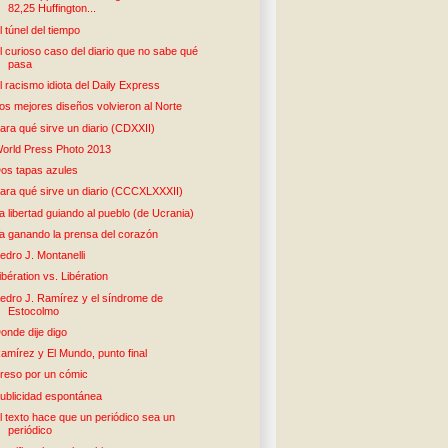
82,25 Huffington...
l túnel del tiempo
l curioso caso del diario que no sabe qué
pasa
l racismo idiota del Daily Express
os mejores diseños volvieron al Norte
ara qué sirve un diario (CDXXII)
orld Press Photo 2013
os tapas azules
ara qué sirve un diario (CCCXLXXXII)
a libertad guiando al pueblo (de Ucrania)
a ganando la prensa del corazón
edro J. Montanelli
ibération vs. Libération
edro J. Ramírez y el síndrome de
Estocolmo
onde dije digo
amírez y El Mundo, punto final
reso por un cómic
ublicidad espontánea
l texto hace que un periódico sea un
periódico