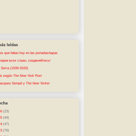
ás leídas
tos que faltan hoy en las portadas/tapas
арии всех стран, соединяйтесь!
o Serra (1939-2020)
sis según
The New York Post
Jacques Sempé y
The New Yorker
echa
26
(23)
25
(44)
24
(47)
23
(70)