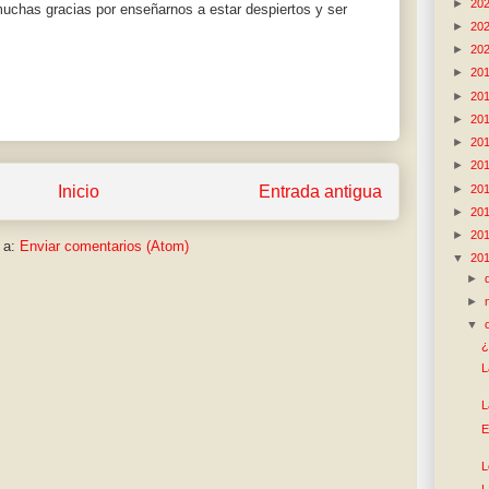
►
20
uchas gracias por enseñarnos a estar despiertos y ser
►
20
►
20
►
20
►
20
►
20
►
20
►
20
►
20
Inicio
Entrada antigua
►
20
►
20
 a:
Enviar comentarios (Atom)
▼
20
►
►
▼
¿
L
L
E
L