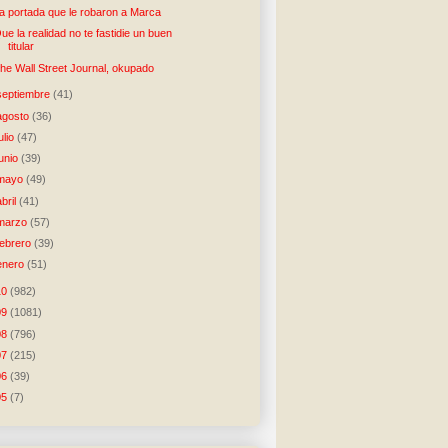
a portada que le robaron a Marca
ue la realidad no te fastidie un buen
titular
he Wall Street Journal, okupado
septiembre
(41)
agosto
(36)
julio
(47)
junio
(39)
mayo
(49)
abril
(41)
marzo
(57)
febrero
(39)
enero
(51)
10
(982)
09
(1081)
08
(796)
07
(215)
06
(39)
05
(7)