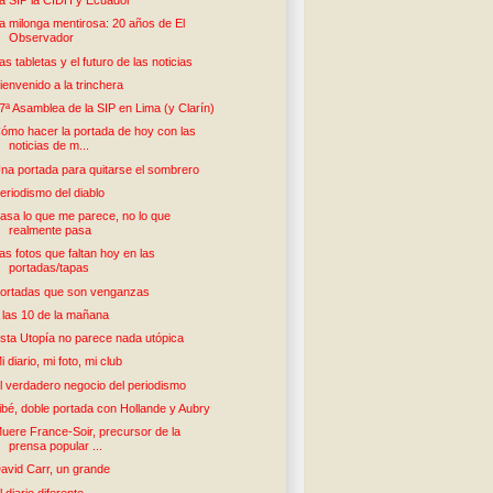
a SIP la CIDH y Ecuador
a milonga mentirosa: 20 años de El
Observador
as tabletas y el futuro de las noticias
ienvenido a la trinchera
7ª Asamblea de la SIP en Lima (y Clarín)
ómo hacer la portada de hoy con las
noticias de m...
na portada para quitarse el sombrero
eriodismo del diablo
asa lo que me parece, no lo que
realmente pasa
as fotos que faltan hoy en las
portadas/tapas
ortadas que son venganzas
 las 10 de la mañana
sta Utopía no parece nada utópica
i diario, mi foto, mi club
l verdadero negocio del periodismo
ibé, doble portada con Hollande y Aubry
uere France-Soir, precursor de la
prensa popular ...
avid Carr, un grande
l diario diferente