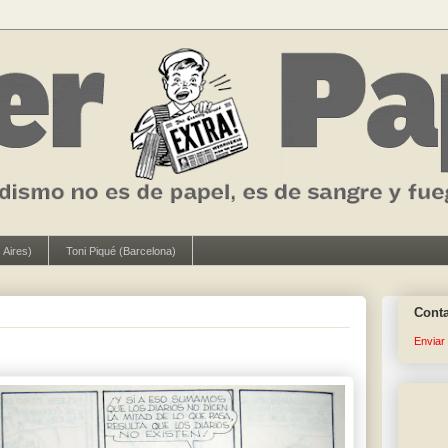
 Aires)
Toni Piqué (Barcelona)
Cont
Enviar