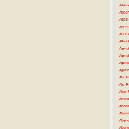
Adrian
AEDB
AEDE
AEDE
AFER
Aftonb
Agenci
Agenci
Agenda
Agusti
Alan G
Alan R
Albert
Alberto
Albert
Albert
Albert
Albert