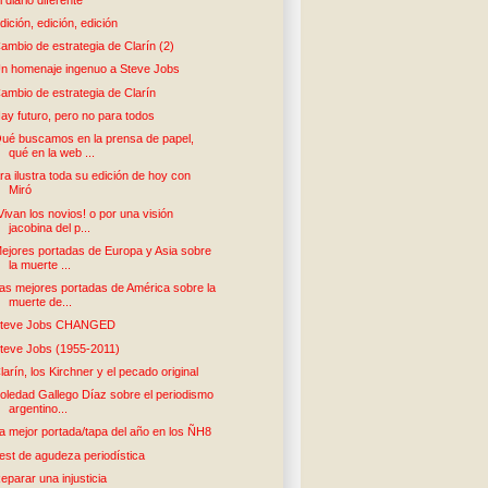
dición, edición, edición
ambio de estrategia de Clarín (2)
n homenaje ingenuo a Steve Jobs
ambio de estrategia de Clarín
ay futuro, pero no para todos
ué buscamos en la prensa de papel,
qué en la web ...
ra ilustra toda su edición de hoy con
Miró
Vivan los novios! o por una visión
jacobina del p...
ejores portadas de Europa y Asia sobre
la muerte ...
as mejores portadas de América sobre la
muerte de...
teve Jobs CHANGED
teve Jobs (1955-2011)
larín, los Kirchner y el pecado original
oledad Gallego Díaz sobre el periodismo
argentino...
a mejor portada/tapa del año en los ÑH8
est de agudeza periodística
eparar una injusticia