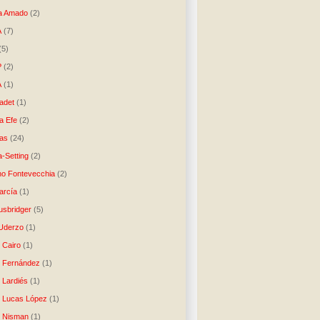
a Amado
(2)
A
(7)
(5)
P
(2)
A
(1)
ladet
(1)
a Efe
(2)
as
(24)
-Setting
(2)
no Fontevecchia
(2)
arcía
(1)
usbridger
(5)
 Uderzo
(1)
 Cairo
(1)
o Fernández
(1)
o Lardiés
(1)
o Lucas López
(1)
o Nisman
(1)