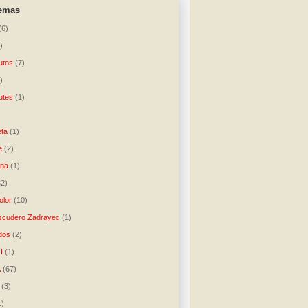
temas
(6)
)
utos
(7)
)
utes
(1)
)
ta
(1)
e
(2)
una
(1)
32)
lor
(10)
scudero Zadrayec
(1)
dos
(2)
I
(1)
A
(67)
(3)
1)