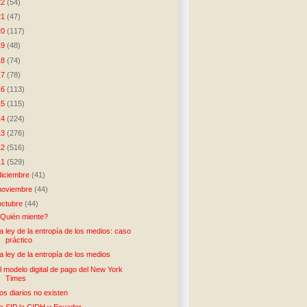
22
(54)
21
(47)
20
(117)
19
(48)
18
(74)
17
(78)
16
(113)
15
(115)
14
(224)
13
(276)
12
(516)
11
(529)
diciembre
(41)
noviembre
(44)
octubre
(44)
Quién miente?
a ley de la entropía de los medios: caso
práctico
a ley de la entropía de los medios
l modelo digital de pago del New York
Times
os diarios no existen