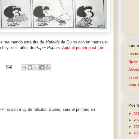
ue me mandó esta tira de
Mafalda
de Quino con un mensaje:
Las m
le hoy: seis años de
Paper Papers
.
Aquí el primer post (un
Las fo
Пролет
Alfred
La cri
Jean-
Por f
PP no son muy de felicitar. Bueno, seré el primero en
►
20
►
20
►
20
►
20