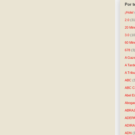
Por 
¡Hola!
2.0
(31
20 Min
3.0
(10
60 Min
678
(3
A Gaze
A Tard
A Trib
ABC
(
ABC Co
Abel E
Aboga
ABRAJ
ADEP
ADIRA
ADN
(