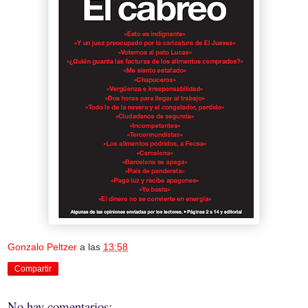
Gonzalo Peltzer
a las
13:58
Compartir
No hay comentarios: