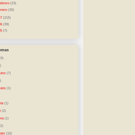
febrero
(23)
enero
(30)
07
(215)
06
(39)
05
(7)
temas
(6)
)
utos
(7)
)
utes
(1)
)
ta
(1)
e
(2)
una
(1)
32)
lor
(10)