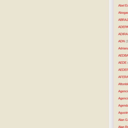
Abel E
Aboga
ABRAJ
ADEP
ADIRA
ADN
(
Adrian
AEDB
AEDE
AEDE
AFER
Aftonb
Agenci
Agenci
Agenda
Agusti
Alan G
Alan R