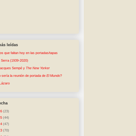
ás leídas
tos que faltan hoy en las portadas/tapas
o Serra (1939-2020)
Jacques Sempé y
The New Yorker
sería la reunión de portada de
El Mundo
?
Lázaro
echa
26
(23)
25
(44)
24
(47)
23
(70)