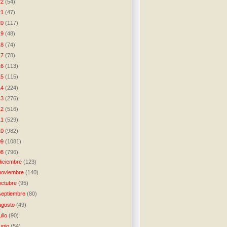
22
(54)
21
(47)
20
(117)
19
(48)
18
(74)
17
(78)
16
(113)
15
(115)
14
(224)
13
(276)
12
(516)
11
(529)
10
(982)
09
(1081)
08
(796)
diciembre
(123)
noviembre
(140)
octubre
(95)
septiembre
(80)
agosto
(49)
julio
(90)
junio
(54)