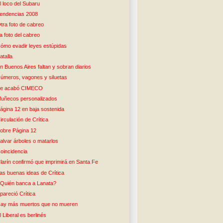
l loco del Subaru
endencias 2008
tra foto de cabreo
a foto del cabreo
ómo evadir leyes estúpidas
atalla
n Buenos Aires faltan y sobran diarios
úmeros, vagones y siluetas
e acabó CIMECO
uñecos personalizados
ágina 12 en baja sostenida
irculación de Crítica
obre Página 12
alvar árboles o matarlos
oincidencia
larín confirmó que imprimirá en Santa Fe
as buenas ideas de Crítica
Quién banca a Lanata?
pareció Crítica
ay más muertos que no mueren
l Liberal es berlinés