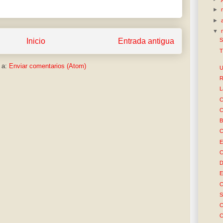
►
►
▼
Inicio
Entrada antigua
S
T
 a:
Enviar comentarios (Atom)
U
R
L
C
C
B
C
E
C
D
E
C
S
C
C