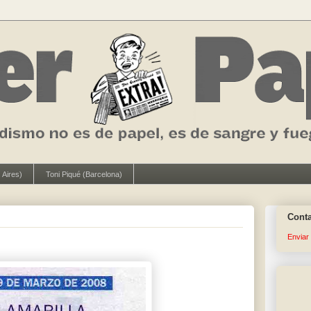
 Aires)
Toni Piqué (Barcelona)
Cont
Enviar