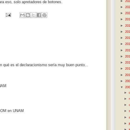
►
20
para eso, solo apretadores de botones.
►
20
►
20
►
20
►
20
►
20
►
20
►
20
►
20
►
20
►
20
n qué es el declaracionismo sería muy buen punto...
►
20
►
20
►
20
UNAM
▼
20
►
►
►
e COM en UNAM
►
►
►
►