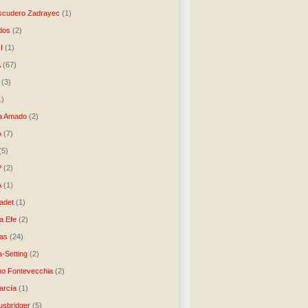
scudero Zadrayec
(1)
dos
(2)
I
(1)
A
(67)
(3)
1)
a Amado
(2)
A
(7)
(5)
P
(2)
A
(1)
ladet
(1)
a Efe
(2)
as
(24)
-Setting
(2)
no Fontevecchia
(2)
arcía
(1)
usbridger
(5)