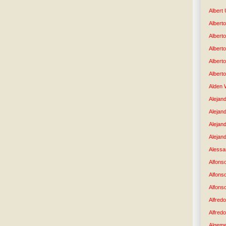
Albert
Alberto
Albert
Albert
Albert
Albert
Alden 
Alejand
Alejan
Alejan
Alejand
Alessan
Alfons
Alfons
Alfons
Alfredo
Alfredo
Algem