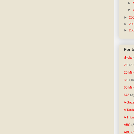
►
►
►
20
►
20
►
20
Por 
¡Hola!
2.0
(31
20 Min
3.0
(10
60 Min
678
(3
A Gaze
A Tard
A Trib
ABC
(
ABC Co