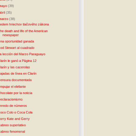
mayo
(39)
abril
(35)
marzo
(38)
edem hriechov tlačového zákona
he death and life of the American
newspaper
na oportunidad ganada
od Stewart al cuadrado
a lección del Marzo Paraguayo
larín le ganó a Página 12
larín y las cacerolas
ajadas de línea en Clarín
ensura documentada
mpujar el elefante
hocolate por la noticia
eclaracionismo
nredo de números
oco Colo o Coca Cola
orry Kate and Gerry
abreo superlativo
abreo fenomenal