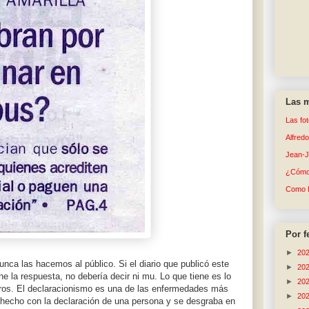
Las m
Las fo
Alfred
Jean-
¿Cómo 
Como 
Por f
►
20
nca las hacemos al público. Si el diario que publicó este
►
20
e la respuesta, no debería decir ni mu. Lo que tiene es lo
►
20
otros. El declaracionismo es una de las enfermedades más
►
20
l hecho con la declaración de una persona y se desgraba en