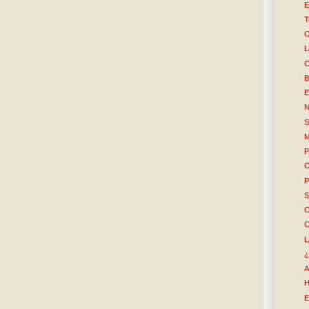
E
T
O
L
C
B
E
N
S
M
P
C
P
S
C
C
L
¿
A
H
E