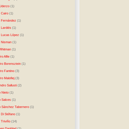
 Uderzo
(1)
 Cairo
(1)
o Fernández
(1)
o Lardiés
(1)
o Lucas López
(1)
o Nisman
(1)
Whitman
(1)
ro Alfie
(1)
dro Borensztein
(1)
dro Fantino
(3)
ro Malofiej
(3)
dro Sallusti
(2)
o Nieto
(1)
o Salces
(1)
o Sánchez Tabernero
(1)
 Di Stéfano
(1)
 Triviño
(14)
een Dagblad
(1)