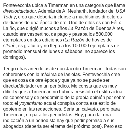
Fontevecchia ubica a Timerman en una categoría que llama
director/dictador
. Además de Al Neuharth, fundador del
USA
Today
, creo que debería incluirse a muchísimos directores
de diarios de una época de oro. Uno de ellos es don Félix
Laiño, que dirigió muchos años
La Razón
de Buenos Aires,
cuando era vespertino, de pago y pasaba los 500.000
ejemplares en dos ediciones (
La Razón
de hoy es de
Clarín
, es gratuito y no llega a los 100.000 ejemplares de
promedio mensual de lunes a sábados; no aparece los
domingos).
Tengo otras anécdotas de don Jacobo Timerman. Todas son
coherentes con la máxima de las olas. Fontevecchia cree
que es cosa de otra época y que ya no se puede ser
director/dictador en un periódico. Me consta que es muy
difícil y que a Timerman no hubiera resistido el estilo actual
de consenso y de predominio de la propia opinión por sobre
todo: el
yoyamismo
actual conspira contra ese estilo de
gobierno en las redacciones. Sería un calvario, pero para
Timerman, no para los periodistas. Hoy, para dar una
indicación a un periodista hay que pedir permiso a sus
abogados (debería ser el tema del próximo post). Pero eso