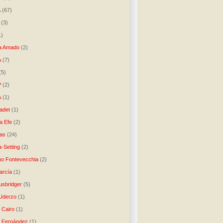
A
(67)
(3)
1)
a Amado
(2)
A
(7)
(5)
P
(2)
A
(1)
ladet
(1)
a Efe
(2)
as
(24)
-Setting
(2)
no Fontevecchia
(2)
arcía
(1)
usbridger
(5)
 Uderzo
(1)
 Cairo
(1)
o Fernández
(1)