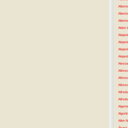
Albert
Albert
Albert
Alden 
Alejand
Alejan
Alejan
Alejand
Alessan
Alfons
Alfons
Alfons
Alfredo
Alfredo
Algem
Algori
Allen 
Álvaro 