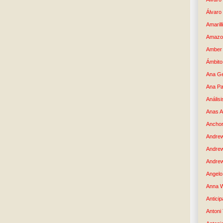
Álvaro
Amaril
Amazo
Amber 
Ámbito
Ana G
Ana Pa
Análisi
Anas 
Anchor
Andre
Andre
Andrew
Angelo 
Anna W
Anticip
Antoni