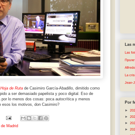
Las m
Las fo
Пролет
Alfred
La cri
Jean-
a
Hoja de Ruta
de Casimiro García-Abadillo, dimitido como
spido a ser demasiado papelista y poco digital. Eso de
ra por lo menos dos cosas: poca autocrítica y menos
Por f
o esos los motivos, don Casimiro?
►
20
►
20
►
20
 de Madrid
►
20