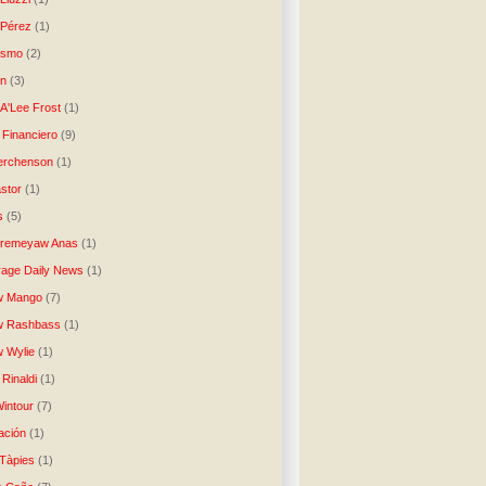
 Pérez
(1)
lismo
(2)
n
(3)
A'Lee Frost
(1)
 Financiero
(9)
erchenson
(1)
stor
(1)
s
(5)
Aremeyaw Anas
(1)
age Daily News
(1)
w Mango
(7)
w Rashbass
(1)
 Wylie
(1)
Rinaldi
(1)
intour
(7)
ación
(1)
 Tàpies
(1)