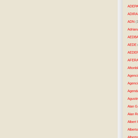
ADEP
ADIRA
ADN
(
Adrian
AEDB
AEDE
AEDE
AFER
Aftonb
Agenci
Agenci
Agenda
Agusti
Alan G
Alan R
Albert
Alberto
Albert