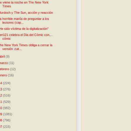
e viene la noche en The New York
Times
urdoch y The Sun, acción y reacción
a horrible manía de preguntar a los
lectores (cap...
He sido víctima de la digitalización"
erú21 celebra el Dia del Cómic con…
cómic
he New York Times obliga a cerrar la
versión .cat...
abril
(9)
marzo
(11)
febrero
(12)
enero
(16)
14
(224)
13
(276)
12
(516)
11
(529)
10
(982)
09
(1081)
08
(796)
07
(215)