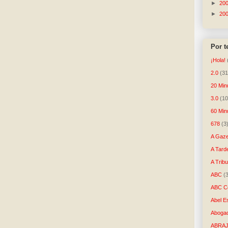
►
20
►
20
Por 
¡Hola!
2.0
(31
20 Min
3.0
(10
60 Min
678
(3
A Gaze
A Tard
A Trib
ABC
(
ABC Co
Abel E
Aboga
ABRAJ