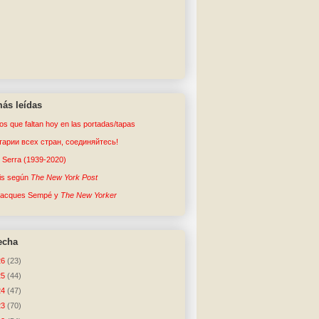
ás leídas
tos que faltan hoy en las portadas/tapas
арии всех стран, соединяйтесь!
o Serra (1939-2020)
sis según
The New York Post
Jacques Sempé y
The New Yorker
echa
26
(23)
25
(44)
24
(47)
23
(70)