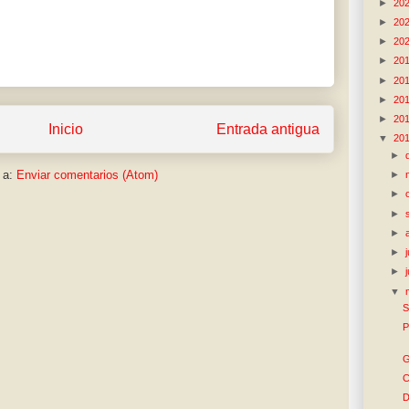
►
20
►
20
►
20
►
20
►
20
►
20
►
20
Inicio
Entrada antigua
▼
20
►
 a:
Enviar comentarios (Atom)
►
►
►
►
►
►
▼
S
P
G
C
D