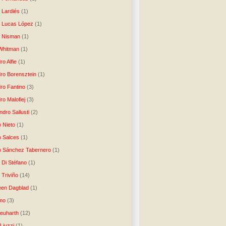
o Lardiés
(1)
o Lucas López
(1)
o Nisman
(1)
Whitman
(1)
ro Alfie
(1)
dro Borensztein
(1)
dro Fantino
(3)
ro Malofiej
(3)
dro Sallusti
(2)
o Nieto
(1)
o Salces
(1)
o Sánchez Tabernero
(1)
 Di Stéfano
(1)
 Triviño
(14)
een Dagblad
(1)
tmo
(3)
Neuharth
(12)
Liuzzi
(1)