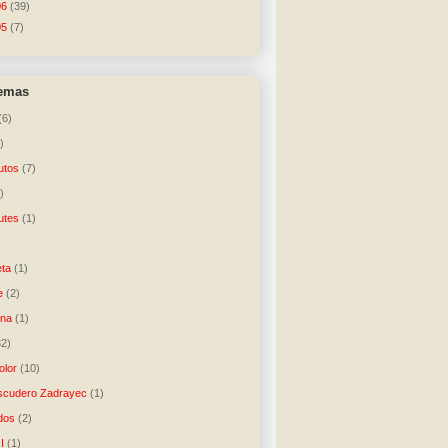
06
(39)
05
(7)
temas
(6)
)
utos
(7)
)
utes
(1)
)
ta
(1)
e
(2)
una
(1)
32)
lor
(10)
scudero Zadrayec
(1)
dos
(2)
I
(1)