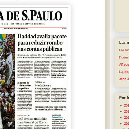
Las m
Las fo
Пролет
Alfred
La cri
Jean-
Por f
►
20
►
20
►
20
▼
20
►