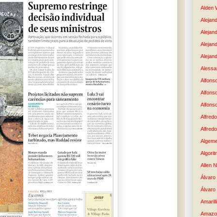
Alden 
Alejand
Alejan
Alejan
Alejand
Alessan
Alfons
Alfons
Alfons
Alfredo
Alfredo
Algem
Algori
Allen 
Álvaro 
Álvaro
Amaril
Amazo