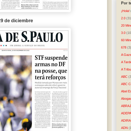
Por 
¡Hola!
2.0
(31
29 de diciembre
20 Min
3.0
(10
60 Min
678
(3
A Gaze
A Tard
A Trib
ABC
(
ABC Co
Abel E
Aboga
ABRAJ
ADEP
ADIRA
ADN
(