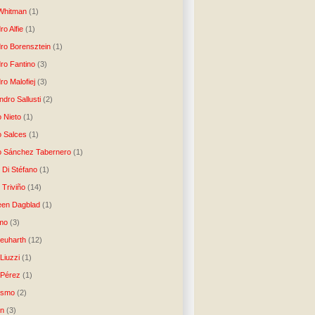
Whitman
(1)
ro Alfie
(1)
dro Borensztein
(1)
dro Fantino
(3)
ro Malofiej
(3)
dro Sallusti
(2)
o Nieto
(1)
o Salces
(1)
o Sánchez Tabernero
(1)
 Di Stéfano
(1)
 Triviño
(14)
een Dagblad
(1)
tmo
(3)
Neuharth
(12)
Liuzzi
(1)
 Pérez
(1)
lismo
(2)
n
(3)