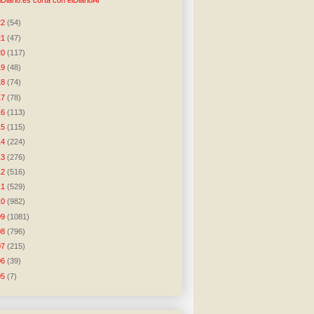
lDiario.es corta con elDiarioAr
22
(54)
21
(47)
20
(117)
19
(48)
18
(74)
17
(78)
16
(113)
15
(115)
14
(224)
13
(276)
12
(516)
11
(529)
10
(982)
09
(1081)
08
(796)
07
(215)
06
(39)
05
(7)