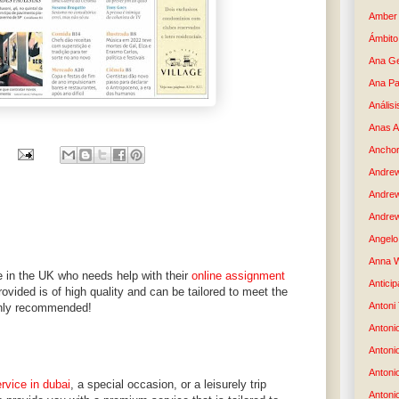
Amber 
Ámbito
Ana G
Ana Pa
Análisi
Anas 
Anchor
Andre
Andre
Andrew
Angelo 
Anna W
e in the UK who needs help with their
online assignment
Anticip
rovided is of high quality and can be tailored to meet the
Antoni
ighly recommended!
Antoni
Antoni
Antoni
ervice in dubai
, a special occasion, or a leisurely trip
Antonio