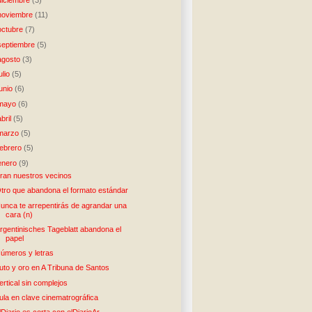
noviembre
(11)
octubre
(7)
septiembre
(5)
agosto
(3)
julio
(5)
junio
(6)
mayo
(6)
abril
(5)
marzo
(5)
febrero
(5)
enero
(9)
ran nuestros vecinos
tro que abandona el formato estándar
unca te arrepentirás de agrandar una
cara (n)
rgentinisches Tageblatt abandona el
papel
úmeros y letras
uto y oro en A Tribuna de Santos
ertical sin complejos
ula en clave cinematrográfica