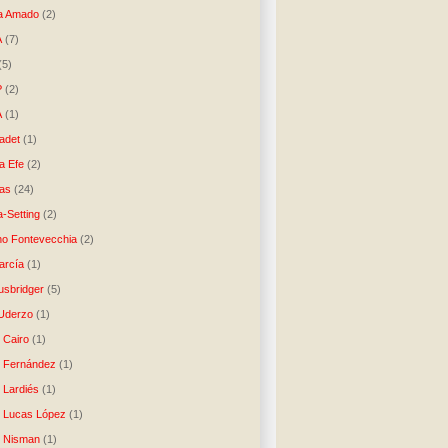
a Amado
(2)
A
(7)
(5)
P
(2)
A
(1)
ladet
(1)
a Efe
(2)
as
(24)
-Setting
(2)
no Fontevecchia
(2)
arcía
(1)
usbridger
(5)
 Uderzo
(1)
 Cairo
(1)
o Fernández
(1)
o Lardiés
(1)
o Lucas López
(1)
o Nisman
(1)