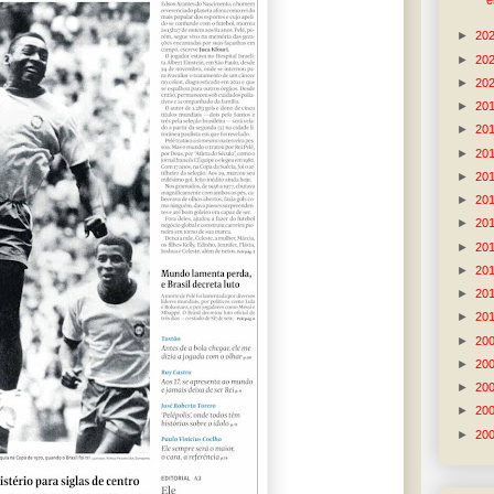
e
►
20
►
20
►
20
►
20
►
20
►
20
►
20
►
20
►
20
►
20
►
20
►
20
►
20
►
20
►
20
►
20
►
20
►
20