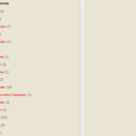
temas
(6)
)
utos
(7)
)
utes
(1)
)
ta
(1)
e
(2)
una
(1)
32)
lor
(10)
scudero Zadrayec
(1)
dos
(2)
I
(1)
A
(67)
(3)
1)