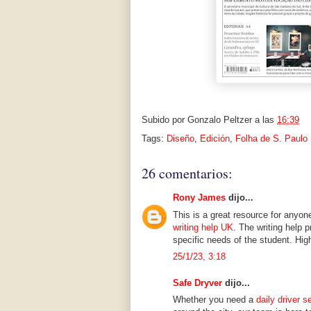
Subido por
Gonzalo Peltzer
a las
16:39
Tags:
Diseño
,
Edición
,
Folha de S. Paulo
26 comentarios:
Rony James
dijo...
This is a great resource for anyon
writing help UK
. The writing help p
specific needs of the student. H
25/1/23, 3:18
Safe Dryver
dijo...
Whether you need a
daily driver s