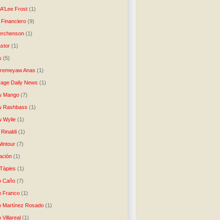
A'Lee Frost
(1)
 Financiero
(9)
erchenson
(1)
stor
(1)
s
(5)
Aremeyaw Anas
(1)
age Daily News
(1)
w Mango
(7)
w Rashbass
(1)
 Wylie
(1)
Rinaldi
(1)
intour
(7)
ación
(1)
 Tàpies
(1)
o Caño
(7)
o Franco
(1)
o Martínez Rosado
(1)
 Villareal
(1)