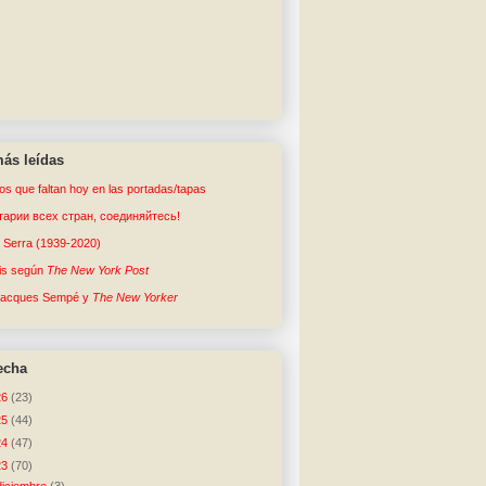
ás leídas
tos que faltan hoy en las portadas/tapas
арии всех стран, соединяйтесь!
o Serra (1939-2020)
sis según
The New York Post
Jacques Sempé y
The New Yorker
echa
26
(23)
25
(44)
24
(47)
23
(70)
diciembre
(3)