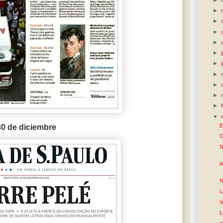
►
►
►
►
►
►
►
►
►
►
▼
E
30 de diciembre
O
N
A
N
L
V
L