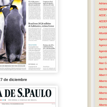
Adrian
AEDB
AEDE
AEDE
AFER
Aftonb
Agenci
Agenci
Agenda
Agusti
Alan G
Alan R
Albert
27 de diciembre
Alberto
Albert
Albert
Albert
Albert